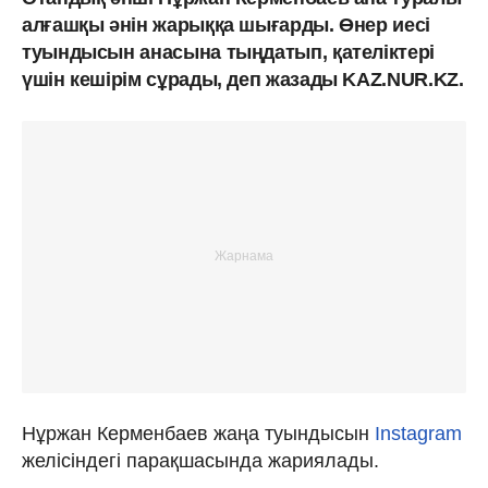
алғашқы әнін жарыққа шығарды. Өнер иесі
туындысын анасына тыңдатып, қателіктері
үшін кешірім сұрады, деп жазады KAZ.NUR.KZ.
Нұржан Керменбаев жаңа туындысын
Instagram
желісіндегі парақшасында жариялады.