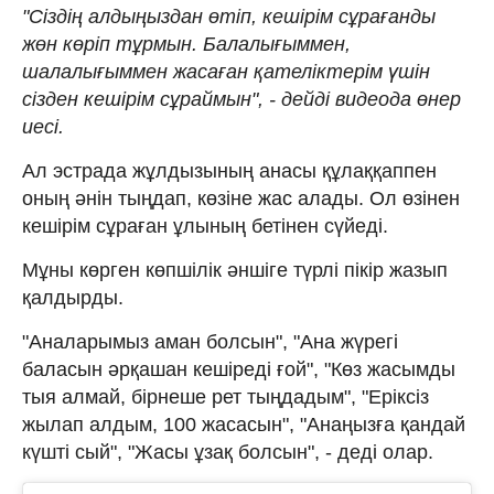
"Сіздің алдыңыздан өтіп, кешірім сұрағанды
жөн көріп тұрмын. Балалығыммен,
шалалығыммен жасаған қателіктерім үшін
сізден кешірім сұраймын", - дейді видеода өнер
иесі.
Ал эстрада жұлдызының анасы құлаққаппен
оның әнін тыңдап, көзіне жас алады. Ол өзінен
кешірім сұраған ұлының бетінен сүйеді.
Мұны көрген көпшілік әншіге түрлі пікір жазып
қалдырды.
"Аналарымыз аман болсын", "Ана жүрегі
баласын әрқашан кешіреді ғой", "Көз жасымды
тыя алмай, бірнеше рет тыңдадым", "Еріксіз
жылап алдым, 100 жасасын", "Анаңызға қандай
күшті сый", "Жасы ұзақ болсын", - деді олар.