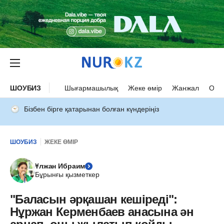
ШОУБИЗ
Шығармашылық
Жеке өмір
Жанжал
Оқыс
Бізбен бірге қатарынан болған күндеріңіз
ШОУБИЗ
ЖЕКЕ ӨМІР
Ұлжан Ибраим
Бұрынғы қызметкер
"Баласын әрқашан кешіреді":
Нұржан Керменбаев анасына ән