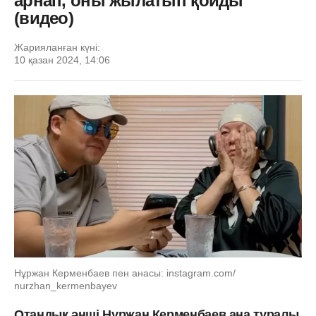
арнап, оны жылатып қойды
(видео)
Жарияланған күні:
10 қазан 2024, 14:06
Нұржан Керменбаев пен анасы: instagram.com/
nurzhan_kermenbayev
Отандық әнші Нұржан Керменбаев ана туралы