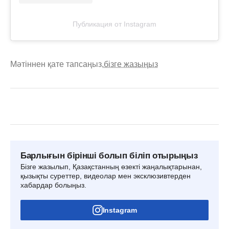
Публикация от Instagram
Мәтіннен қате тапсаңыз,
бізге жазыңыз
Барлығын бірінші болып біліп отырыңыз
Бізге жазылып, Қазақстанның өзекті жаңалықтарынан,
қызықты суреттер, видеолар мен эксклюзивтерден
хабардар болыңыз.
Instagram