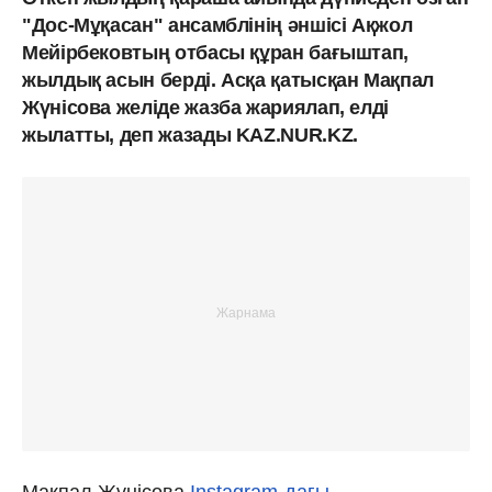
"Дос-Мұқасан" ансамблінің әншісі Ақжол
Мейірбековтың отбасы құран бағыштап,
жылдық асын берді. Асқа қатысқан Мақпал
Жүнісова желіде жазба жариялап, елді
жылатты, деп жазады KAZ.NUR.KZ.
Мақпал Жүнісова
Instagram-дағы