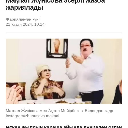
Мақпал Жүнісова әсерлі жазба
жариялады
Жарияланған күні:
21 қазан 2024, 10:14
Мақпал Жүнісова мен Ақжол Мейірбеков. Видеодан кадр:
Instagram/zhunusova.makpal
Өткен жылдың қараша айында дүниеден озған