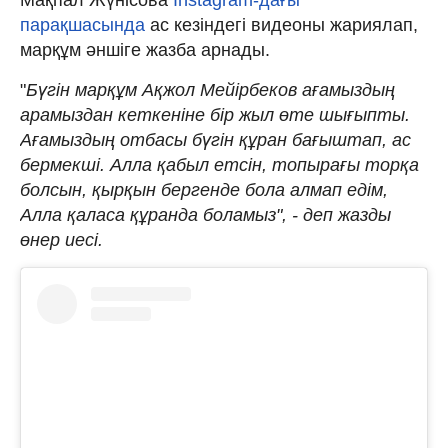
парақшасында
ас кезіндегі видеоны жариялап,
марқұм әншіге жазба арнады.
"
Бүгін марқұм Ақжол Мейірбеков ағамыздың
арамыздан кеткеніне бір жыл өте шығыпты.
Ағамыздың отбасы бүгін құран бағыштап, ас
бермекші. Алла қабыл етсін, топырағы торқа
болсын, қырқын бергенде бола алмап едім,
Алла қаласа құранда боламыз", - деп жазды
өнер иесі.