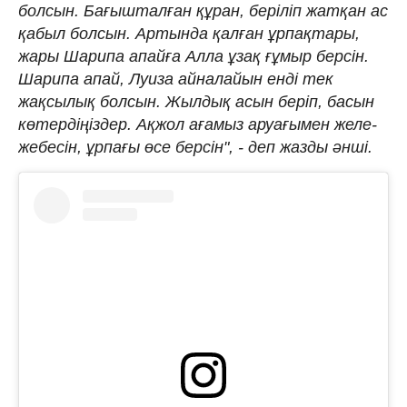
болсын. Бағышталған құран, беріліп жатқан ас
қабыл болсын. Артында қалған ұрпақтары,
жары Шарипа апайға Алла ұзақ ғұмыр берсін.
Шарипа апай, Луиза айналайын енді тек
жақсылық болсын. Жылдық асын беріп, басын
көтердіңіздер. Ақжол ағамыз аруағымен желе-
жебесін, ұрпағы өсе берсін", - деп жазды әнші.