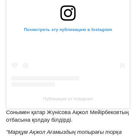
Посмотреть эту публикацию в Instagram
Публикация от Instagram
Сонымен қатар Жүнісова Ақжол Мейірбековтың
отбасына қолдау білдірді.
"Марқұм Ақжол Ағамыздың топырағы торқа