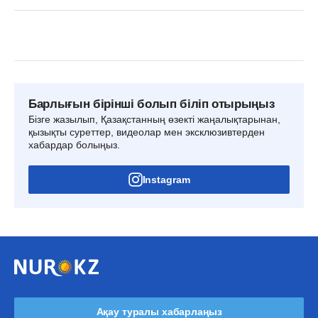
Барлығын бірінші болып біліп отырыңыз
Бізге жазылып, Қазақстанның өзекті жаңалықтарынан,
қызықты суреттер, видеолар мен эксклюзивтерден
хабардар болыңыз.
Instagram
Ақау туралы хабарлаңыз