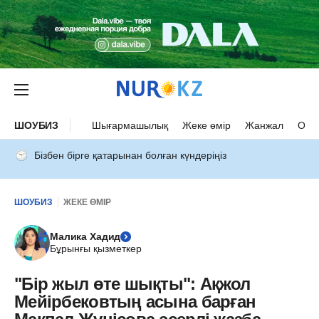
ШОУБИЗ
Шығармашылық
Жеке өмір
Жанжал
Оқыс
Бізбен бірге қатарынан болған күндеріңіз
ШОУБИЗ
ЖЕКЕ ӨМІР
Малика Хадид
Бұрынғы қызметкер
"Бір жыл өте шықты": Ақжол
Мейірбековтың асына барған