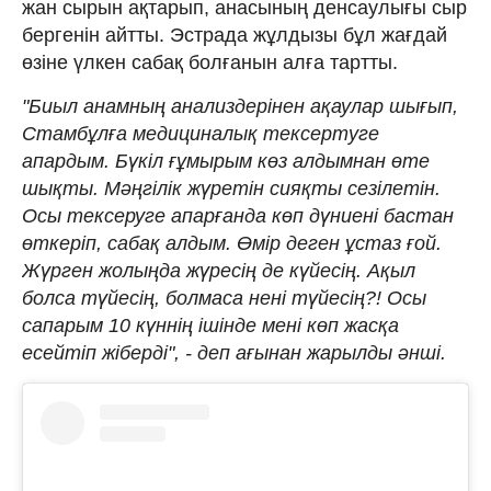
жан сырын ақтарып, анасының денсаулығы сыр
бергенін айтты. Эстрада жұлдызы бұл жағдай
өзіне үлкен сабақ болғанын алға тартты.
"Биыл анамның анализдерінен ақаулар шығып,
Стамбұлға медициналық тексертуге
апардым. Бүкіл ғұмырым көз алдымнан өте
шықты. Мәңгілік жүретін сияқты сезілетін.
Осы тексеруге апарғанда көп дүниені бастан
өткеріп, сабақ алдым. Өмір деген ұстаз ғой.
Жүрген жолыңда жүресің де күйесің. Ақыл
болса түйесің, болмаса нені түйесің?! Осы
сапарым 10 күннің ішінде мені көп жасқа
есейтіп жіберді", - деп ағынан жарылды әнші.