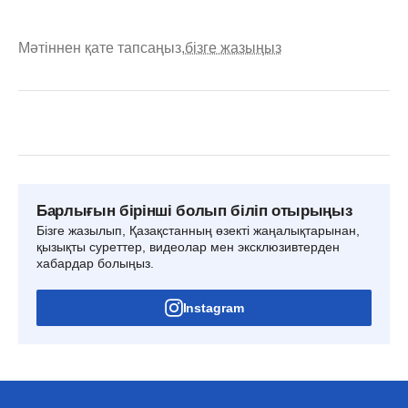
Мәтіннен қате тапсаңыз,
бізге жазыңыз
Барлығын бірінші болып біліп отырыңыз
Бізге жазылып, Қазақстанның өзекті жаңалықтарынан,
қызықты суреттер, видеолар мен эксклюзивтерден
хабардар болыңыз.
Instagram