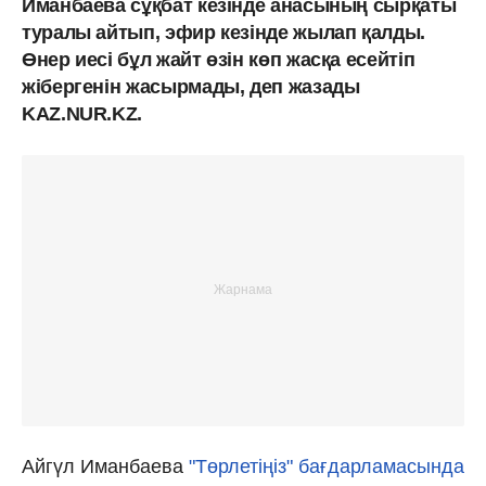
Иманбаева сұқбат кезінде анасының сырқаты
туралы айтып, эфир кезінде жылап қалды.
Өнер иесі бұл жайт өзін көп жасқа есейтіп
жібергенін жасырмады, деп жазады
KAZ.NUR.KZ.
Айгүл Иманбаева
"Төрлетіңіз" бағдарламасында