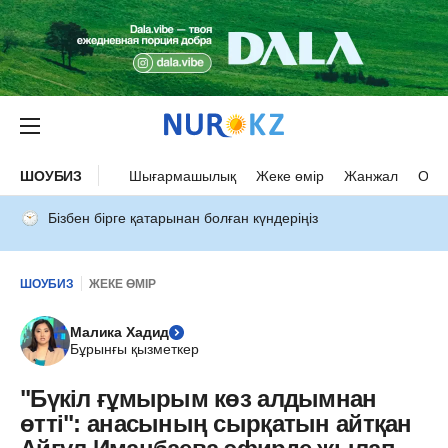
ШОУБИЗ
Шығармашылық
Жеке өмір
Жанжал
Оқыс
Бізбен бірге қатарынан болған күндеріңіз
ШОУБИЗ
ЖЕКЕ ӨМІР
Малика Хадид
Бұрынғы қызметкер
"Бүкіл ғұмырым көз алдымнан
өтті": анасының сырқатын айтқан