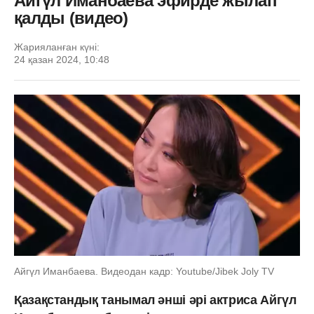
Айгүл Иманбаева эфирде жылап
қалды (видео)
Жарияланған күні:
24 қазан 2024, 10:48
Айгүл Иманбаева. Видеодан кадр: Youtube/Jibek Joly TV
Қазақстандық танымал әнші әрі актриса Айгүл