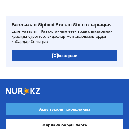
Барлығын бірінші болып біліп отырыңыз
Бізге жазылып, Қазақстанның өзекті жаңалықтарынан,
қызықты суреттер, видеолар мен эксклюзивтерден
хабардар болыңыз.
Instagram
Ақау туралы хабарлаңыз
Жарнама берушілерге