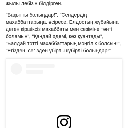
жылы лебізін білдірген.
"Бақытты болыңдар!", "Сендердің
махаббаттарыңа, әсіресе, Елдостың жұбайына
деген кіршіксіз махаббаты мен сезіміне тәнті
боламын", "Қандай әдемі, көз қуантады",
"Балдай тәтті махаббаттарың мәңгілік болсын!",
"Егізден, сегізден үбірлі-шүбірлі болыңдар!".