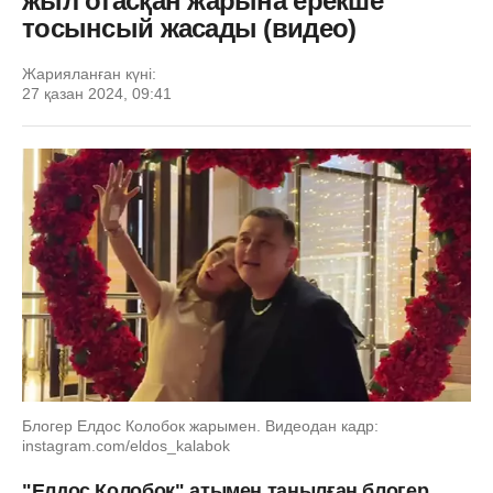
жыл отасқан жарына ерекше
тосынсый жасады (видео)
Жарияланған күні:
27 қазан 2024, 09:41
Блогер Елдос Колобок жарымен. Видеодан кадр:
instagram.com/eldos_kalabok
"Елдос Колобок" атымен танылған блогер