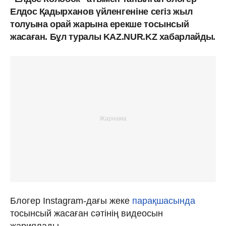
Елдос Қадырханов үйленгеніне сегіз жыл
толуына орай жарына ерекше тосынсый
жасаған. Бұл туралы KAZ.NUR.KZ хабарлайды.
Блогер Instagram-дағы жеке
парақшасында
тосынсый жасаған сәтінің видеосын
жариялады.