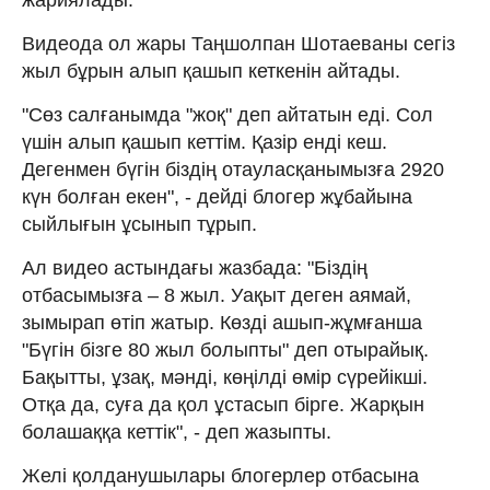
Видеода ол жары Таңшолпан Шотаеваны сегіз
жыл бұрын алып қашып кеткенін айтады.
"Сөз салғанымда "жоқ" деп айтатын еді. Сол
үшін алып қашып кеттім. Қазір енді кеш.
Дегенмен бүгін біздің отауласқанымызға 2920
күн болған екен", - дейді блогер жұбайына
сыйлығын ұсынып тұрып.
Ал видео астындағы жазбада: "Біздің
отбасымызға – 8 жыл. Уақыт деген аямай,
зымырап өтіп жатыр. Көзді ашып-жұмғанша
"Бүгін бізге 80 жыл болыпты" деп отырайық.
Бақытты, ұзақ, мәнді, көңілді өмір сүрейікші.
Отқа да, суға да қол ұстасып бірге. Жарқын
болашаққа кеттік", - деп жазыпты.
Желі қолданушылары блогерлер отбасына