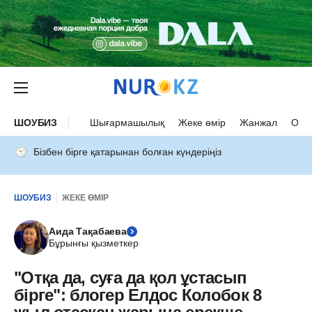
ШОУБИЗ
Шығармашылық
Жеке өмір
Жанжал
Оқыс
Бізбен бірге қатарынан болған күндеріңіз
ШОУБИЗ
ЖЕКЕ ӨМІР
Аида Тақабаева
Бұрынғы қызметкер
"Отқа да, суға да қол ұстасып
бірге": блогер Елдос Колобок 8