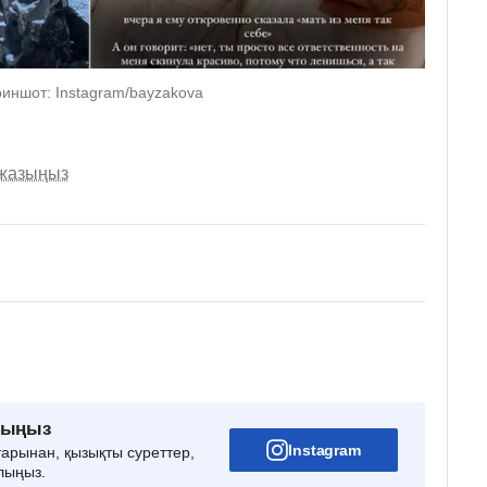
риншот: Instagram/bayzakova
 жазыңыз
рыңыз
Instagram
тарынан, қызықты суреттер,
лыңыз.