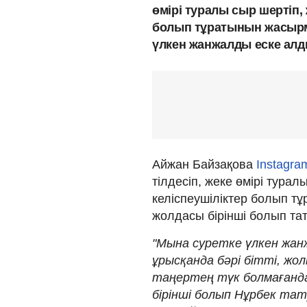
өмірі туралы сыр шертіп,
болып тұратынын жасырм
үлкен жанжалды еске алд
Айжан Байзақова
Instagr
тілдесіп, жеке өмірі тура
келіспеушіліктер болып т
жолдасы бірінші болып тат
"Мына суретке үлкен жанж
ұрысқанда бәрі бітті, жо
таңертең түк болмағандай
бірінші болып Нұрбек та