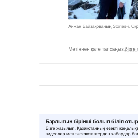
Айжан Байзақованың Stories-i. Ск
Мәтіннен қате тапсаңыз,
бізге
Барлығын бірінші болып біліп оты
Бізге жазылып, Қазақстанның өзекті жаңалық
видеолар мен эксклюзивтерден хабардар бо