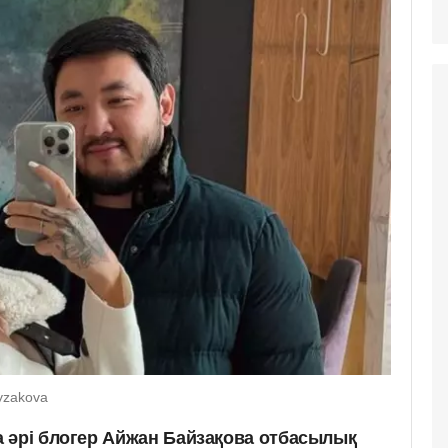
yzakova
 әрі блогер Айжан Байзақова отбасылық