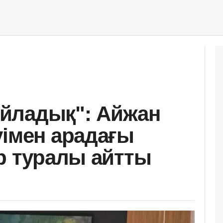
 ойладық": Айжан
уімен арадағы
ер туралы айтты