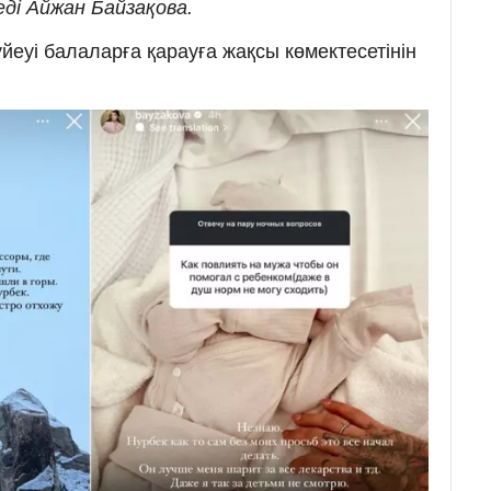
ді Айжан Байзақова.
йеуі балаларға қарауға жақсы көмектесетінін