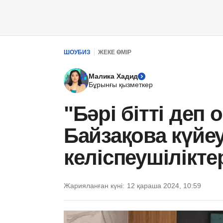
ШОУБИЗ
ЖЕКЕ ӨМІР
Малика Хадид
Бұрынғы қызметкер
"Бәрі бітті деп
Байзақова күйе
келіспеушілікт
Жарияланған күні:
12 қараша 2024, 10:59