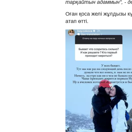
тарқайтын адаммын", - де
Оған қоса желі жұлдызы кү
атап өтті.