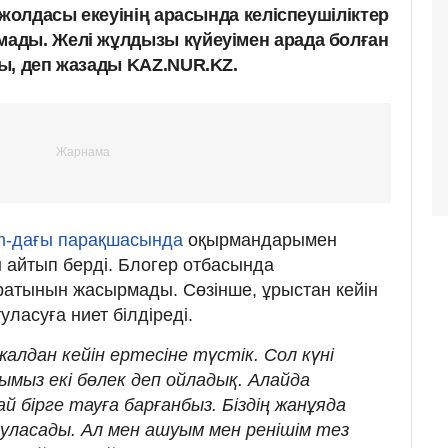
 жолдасы екеуінің арасында келіспеушіліктер
ады. Желі жұлдызы күйеуімен арада болған
ы, деп жазады KAZ.NUR.KZ.
am-дағы парақшасында
оқырмандарымен
лы айтып берді. Блогер отбасында
ұратынын жасырмады. Сөзінше, ұрыстан кейін
уласуға ниет білдіреді.
алдан кейін ертесіне түстік. Сол күні
лымыз екі бөлек деп ойладық. Алайда
 бірге тауға барғанбыз. Біздің жанұяда
туласады. Ал мен ашуым мен ренішім тез