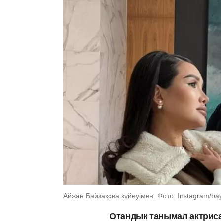
Айжан Байзақова күйеуімен. Фото: Instagram/ba
Отандық танымал актриса