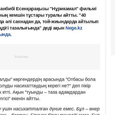
 Ханбибі Есенқарақызы "Нұрикамал" фильмі
ың кемшін тұстары туралы айтты. "40
да әлі сахнадан да, той-жиындарда айтылып
ңдігі тазалығында" деді ақын
Nege.kz
ында.
алды" көргендердің арасында "Отбасы бола
олуды насихаттаудың керегі не?" деп пікір
к етті. Ақын "туынды – таза адамдардан
ісі" екенін айтты.
у үшін насихатталған дүние емес. Бұл – өнер