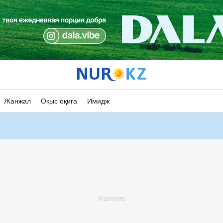
Жанжал
Оқыс оқиға
Имидж