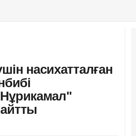
үшін насихатталған
нбибі
"Нұрикамал"
 айтты