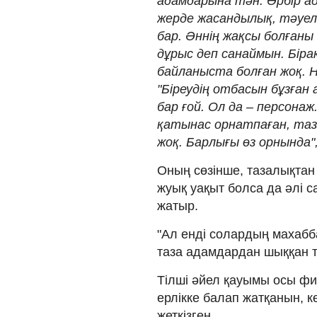
адамдарына тән. Әрбір ада
жерде жасандылық, тәуел
бар. Әннің жақсы болғаны 
дұрыс деп санаймын. Бір
байланыста болған жоқ. Н
"Біреудің отбасын бұзға
бар ғой. Ол да – персона
қатынас орнатпаған, таз
жоқ. Барлығы өз орнында",
Оның сөзінше, тазалықтан 
жуық уақыт болса да әлі 
жатыр.
"Ал енді солардың махабба
таза адамдардан шыққан та
Тілші әйел қауымы осы фи
ерлікке балап жатқанын, 
жеткізген.