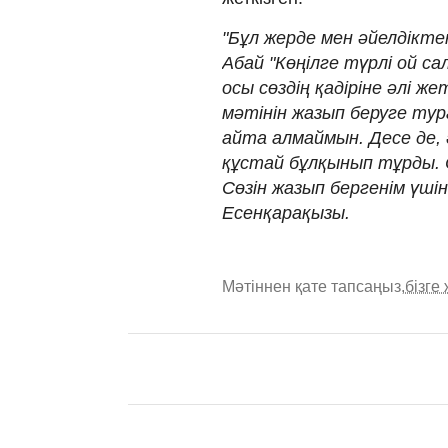
"Бұл жерде мен әйелдікте
Абай "Көңілге түрлі ой са
осы сөздің қадіріне әлі ж
мәтінін жазып беруге тура
айта алмаймын. Десе де, 
құстай бұлқынып тұрды. С
Сөзін жазып бергенім үшін
Есенқарақызы.
Мәтіннен қате тапсаңыз,
бізге