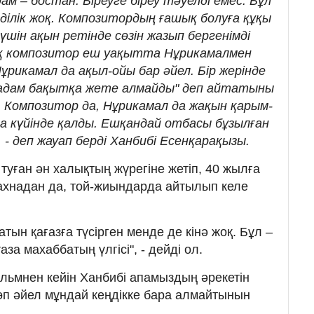
м – бостан. Біреуге біреу тәуелді емес. Бұл
ділік жоқ. Композитордың ғашық болуға құқы
үшін ақын ретінде сөзін жазып бергенімді
ақ композитор еш уақытта Нұрикамалмен
ұрикамал да ақыл-ойы бар әйел. Бір жерінде
н адам бақытқа жете алмайды" деп айтатыны
ж. Композитор да, Нұрикамал да жақын қарым-
а күйінде қалды. Ешқандай отбасы бұзылған
 - деп жауап берді Ханбибі Есенқарақызы.
туған ән халықтың жүрегіне жетіп, 40 жылға
сахнадан да, той-жиындарда айтылып келе
тын қағазға түсірген менде де кінә жоқ. Бұл –
за махаббатың үлгісі", - дейді ол.
льмнен кейін Ханбибі апамыздың әрекетін
көп әйел мұндай кеңдікке бара алмайтынын