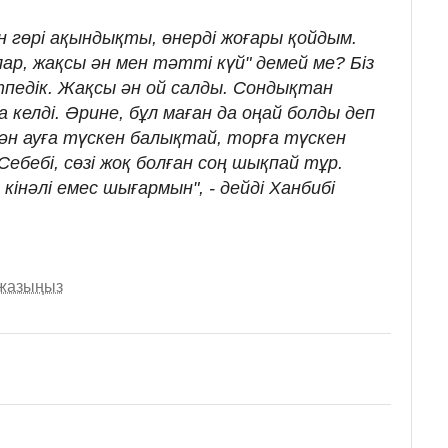
н гөрі ақындықты, өнерді жоғары қойдым.
лар, жақсы ән мен тәтті күй" демей ме? Біз
етпедік. Жақсы ән ой салды. Сондықтан
 келді. Әрине, бұл маған да оңай болды деп
ән ауға түскен балықтай, торға түскен
ебебі, сөзі жоқ болған соң шықпай тұр.
 кінәлі емес шығармын", - дейді Ханбибі
 жазыңыз