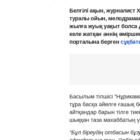
Белгілі ақын, журналист
туралы ойын, мелодраман
жылға жуық уақыт болса 
келе жатқан әннің өмірше
порталына берген
сұқбат
Басылым тілшісі "Нұрикам
тұра басқа әйелге ғашық б
айтқандар барын тілге тие
шыққан таза махаббатың үлг
"Бұл біреудің отбасын бұз