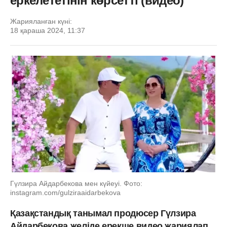
еркелететінін көрсетті (видео)
Жарияланған күні:
18 қараша 2024, 11:37
Гүлзира Айдарбекова мен күйеуі. Фото:
instagram.com/gulziraaidarbekova
Қазақстандық танымал продюсер Гүлзира
Айдарбекова желіде ерекше видео жариялап,