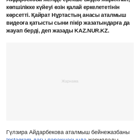
көпшілікке күйеуі өзін қалай еркелететінін
көрсетті. Қайрат Нұртастың анасы аталмыш
видеоға қатысты сыни пікір жазатындарға да
жауап берді, деп жазады KAZ.NUR.KZ.
Гүлзира Айдарбекова аталмыш бейнежазбаны
Instagram-дағы парақшасында
жариялады.