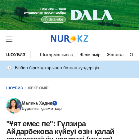
ШОУБИЗ
Шығармашылық
Жеке өмір
Жанжал
Оқыс
Бізбен бірге қатарынан болған күндеріңіз
ШОУБИЗ
ЖЕКЕ ӨМІР
Малика Хадид
Бұрынғы қызметкер
"Ұят емес пе": Гүлзира
Айдарбекова күйеуі өзін қалай