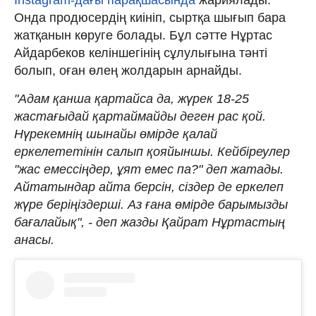
Онда продюсердің киініп, сыртқа шығып бара
жатқанын көруге болады. Бұл сәтте Нұртас
Айдарбеков келіншегінің сұлулығына тәнті
болып, оған өлең жолдарын арнайды.
"Адам қанша қартайса да, жүрек 18-25
жастағыдай қартаймайды деген рас қой.
Нүрекемнің шынайы өмірде қалай
еркелететінін салып қояйыншы. Кейбіреулер
"жас емессіңдер, ұят емес па?" деп жатады.
Айтатындар айта берсін, сіздер де еркелеп
жүре беріңіздерші. Аз ғана өмірде барымызды
бағалайық", - деп жазды Қайрат Нұртастың
анасы.