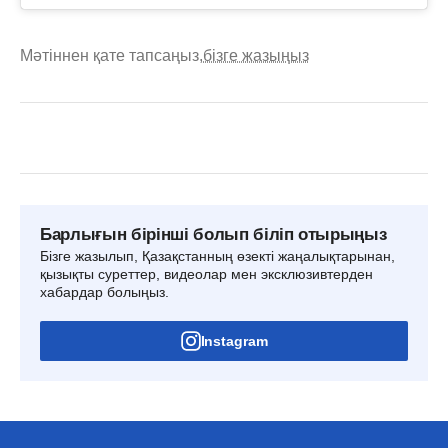
Мәтіннен қате тапсаңыз,
бізге жазыңыз
Барлығын бірінші болып біліп отырыңыз
Бізге жазылып, Қазақстанның өзекті жаңалықтарынан,
қызықты суреттер, видеолар мен эксклюзивтерден
хабардар болыңыз.
Instagram