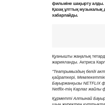
фильміне шақырту алды.
Қазақ ұлттық музыкалық 
хабарлайды.
Қуанышты жаңалық тетар
жарияланды. Актриса Карл
"Театрымыздың белді акт
қайраткері, Мемлекеттік
Бауыржанқызы NETFLIX ф
Netflix-тің Карлаг жайлы 
Құрметті Алтынай Бауыр
шын жүректен құттықтайм