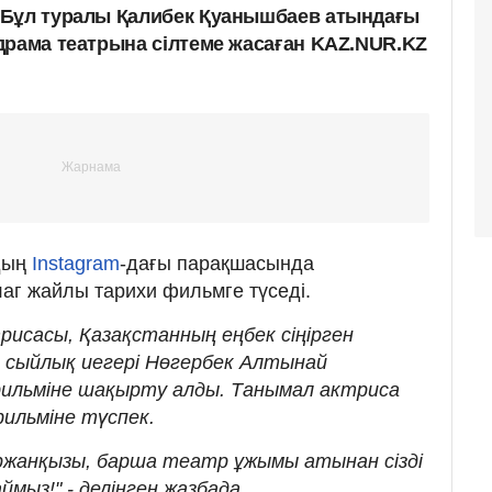
 Бұл туралы Қалибек Қуанышбаев атындағы
драма театрына сілтеме жасаған KAZ.NUR.KZ
дың
Instagram
-дағы парақшасында
аг жайлы тарихи фильмге түседі.
рисасы, Қазақстанның еңбек сіңірген
 сыйлық иегері Нөгербек Алтынай
ильміне шақырту алды. Танымал актриса
фильміне түспек.
жанқызы, барша театр ұжымы атынан сізді
ыз!" - делінген жазбада.