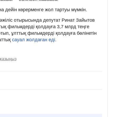
 дейін көрерменге жол тартуы мүмкін.
 мәжіліс отырысында депутат Ринат Зайытов
ық фильмдерді қолдауға 3,7 млрд теңге
тып, ұлттық фильмдерді қолдауға бөлінетін
аттық
сауал жолдаған еді.
 жазыңыз