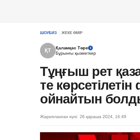
ШОУБИЗ
ЖЕКЕ ӨМІР
Қаламқас Төре
ҚТ
Бұрынғы қызметкер
Тұңғыш рет қаза
те көрсетілетін
ойнайтын болд
Жарияланған күні:
26 қараша 2024, 16:49