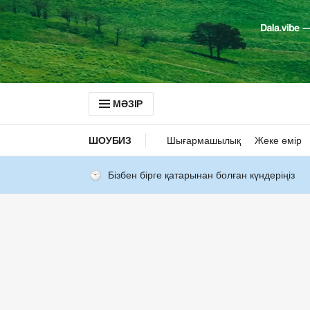
МӘЗІР
ШОУБИЗ
Шығармашылық
Жеке өмір
Бізбен бірге қатарынан болған күндеріңіз