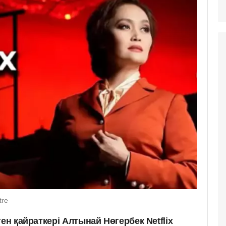
tre
ен қайраткері Алтынай Нөгербек Netflix