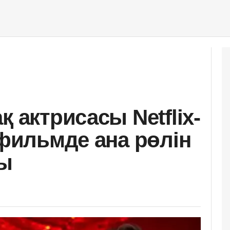
қ актрисасы Netflix-
 фильмде ана рөлін
ы