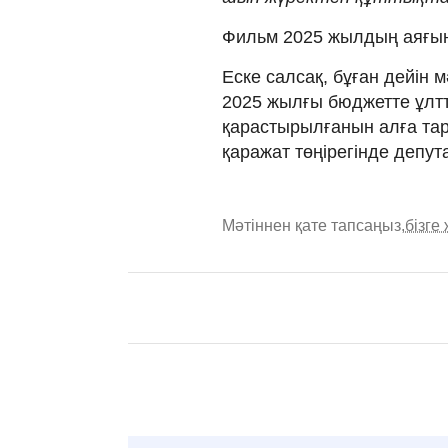
Фильм 2025 жылдың аяғына
Еске салсақ, бұған дейін
2025 жылғы бюджетте ұлтт
қарастырылғанын алға тар
қаражат төңірегінде депут
Мәтіннен қате тапсаңыз,
бізге