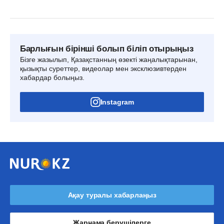
Барлығын бірінші болып біліп отырыңыз
Бізге жазылып, Қазақстанның өзекті жаңалықтарынан,
қызықты суреттер, видеолар мен эксклюзивтерден
хабардар болыңыз.
Instagram
Ақау туралы хабарлаңыз
Жарнама берушілерге