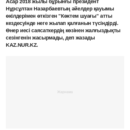
Асар 2018 жылы бұрынғы президент
Нұрсұлтан Назарбаевтың әйелдер қауымы
өкілдерімен өткізген "Көктем шуағы" атты
кездесуінде неге жылап қалғанын түсіндірді.
Өнер иесі саясаткердің көзінен жалғыздықты
сезінгенін жасырмады, деп жазады
KAZ.NUR.KZ.