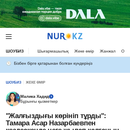
ШОУБИЗ
Шығармашылық
Жеке өмір
Жанжал
Оқыс
Бізбен бірге қатарынан болған күндеріңіз
ШОУБИЗ
ЖЕКЕ ӨМІР
Малика Хадид
Бұрынғы қызметкер
"Жалғыздығы көрініп тұрды":
Тамара Асар Назарбаевпен