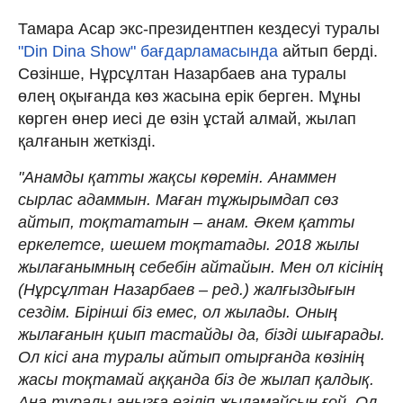
Тамара Асар экс-президентпен кездесуі туралы
"Din Dina Show" бағдарламасында
айтып берді.
Сөзінше, Нұрсұлтан Назарбаев ана туралы
өлең оқығанда көз жасына ерік берген. Мұны
көрген өнер иесі де өзін ұстай алмай, жылап
қалғанын жеткізді.
"Анамды қатты жақсы көремін. Анаммен
сырлас адаммын. Маған тұжырымдап сөз
айтып, тоқтататын – анам. Әкем қатты
еркелетсе, шешем тоқтатады. 2018 жылы
жылағанымның себебін айтайын. Мен ол кісінің
(Нұрсұлтан Назарбаев – ред.) жалғыздығын
сездім. Бірінші біз емес, ол жылады. Оның
жылағанын қиып тастайды да, бізді шығарады.
Ол кісі ана туралы айтып отырғанда көзінің
жасы тоқтамай аққанда біз де жылап қалдық.
Ана туралы аңызға егіліп жыламайсың ғой. Ол