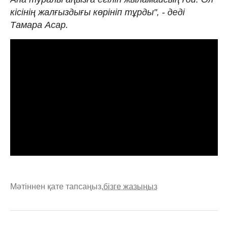
кісінің жалғыздығы көрініп тұрды", - деді
Тамара Асар.
Мәтіннен қате тапсаңыз,
бізге жазыңыз