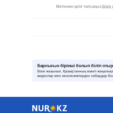
Мәтіннен қате тапсаңыз,
бізге
Барлығын бірінші болып біліп оты
Бізге жазылып, Қазақстанның өзекті жаңалық
видеолар мен эксклюзивтерден хабардар бо