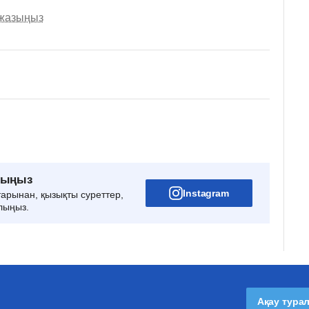
 жазыңыз
рыңыз
Instagram
тарынан, қызықты суреттер,
лыңыз.
Ақау тура