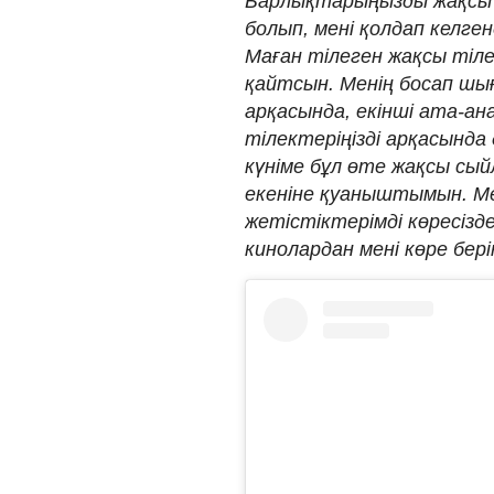
Барлықтарыңызды жақсы кө
болып, мені қолдап келген
Маған тілеген жақсы тілект
қайтсын. Менің босап шығ
арқасында, екінші ата-ан
тілектеріңізді арқасында д
күніме бұл өте жақсы сый
екеніне қуаныштымын. Ме
жетістіктерімді көресізд
кинолардан мені көре берің