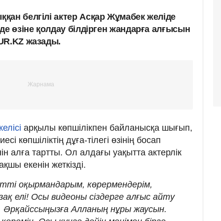
қан белгілі актер Асқар Жұмабек желіде
де өзіне қолдау білдірген жандарға алғысын
UR.KZ жазады.
желісі
арқылы көпшілікпен байланысқа шығып,
сі көпшіліктің дұға-тілегі өзінің босап
ін алға тартты. Ол алдағы уақытта актерлік
қшы екенін жеткізді.
етті оқырмандарым, көрермендерім,
қ елі! Осы видеоны сіздерге алғыс айту
. Әрқайссыңызға Алланың нұры жаусын.