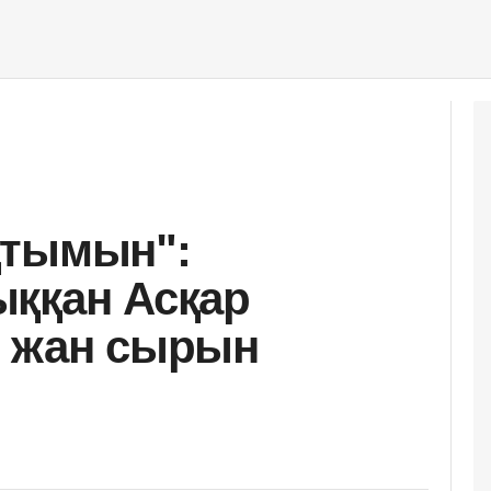
қтымын":
ққан Асқар
е жан сырын