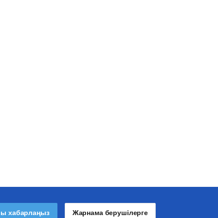
лы хабарлаңыз
Жарнама берушілерге