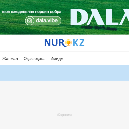
Жанжал
Оқыс оқиға
Имидж