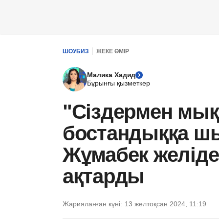
ШОУБИЗ
ЖЕКЕ ӨМІР
Малика Хадид
Бұрынғы қызметкер
"Сіздермен мы
бостандыққа шы
Жұмабек желід
ақтарды
Жарияланған күні:
13 желтоқсан 2024, 11:19