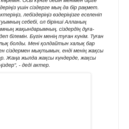
ремін. Осы күнге дейін менімен бірге
деріңіз үшін сіздерге мың да бір рақмет.
еріңіз, лебіздеріңіз өздеріңізге еселеніп
уымның себебі, ол бірінші Алланың
амның жақындарымның, сіздердің дұға-
еп білемін. Бүгін менің туған күнім. Туған
лық болды. Мені қолдайтын халық бар
н сіздермен мықтымын, енді менің жақсы
ер. Жаңа жылда жақсы күндерде, жақсы
іздер", - деді актер.