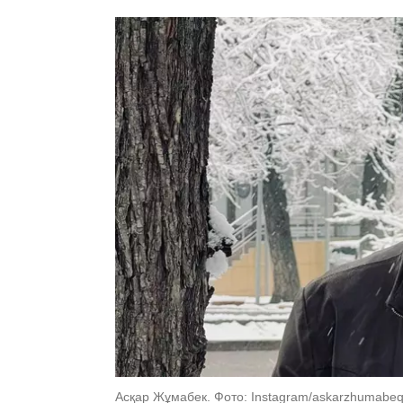
Асқар Жұмабек. Фото: Instagram/askarzhumabe