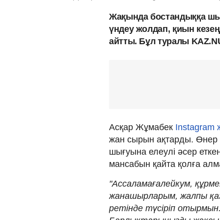
Жақында бостандыққа шық
үндеу жолдап, қиын кезең
айтты. Бұл туралы KAZ.N
Асқар Жұмабек
Instagram 
жан сырын ақтарды. Өнер ие
шығуына елеулі әсер еткен
мансабын қайта қолға алма
"Ассаламағалейкум, құрм
жанашырларым, жалпы қаза
ретінде түсіріп отырмын