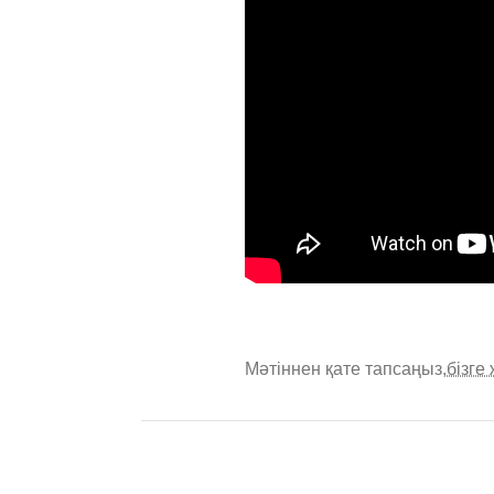
Мәтіннен қате тапсаңыз,
бізге