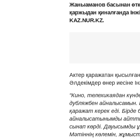
Жаныаманов басынан өтке
қаржыдан қиналғанда Інжі
KAZ.NUR.KZ.
Актер қаражатан қысылған 
Әлдекімдер өнер иесіне Ін
"Кино, телехикаядан күнд
дубляжбен айналысамын. 
қаражат керек еді. Бірде
айналысатынымды айттым
сынап көрді. Дауысымды ұ
Мәтіннің көлемін, жұмы