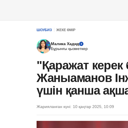
ШОУБИЗ
ЖЕКЕ ӨМІР
Малика Хадид
Бұрынғы қызметкер
"Қаражат керек
Жаныаманов Ін
үшін қанша ақш
Жарияланған күні:
10 қаңтар 2025, 10:09