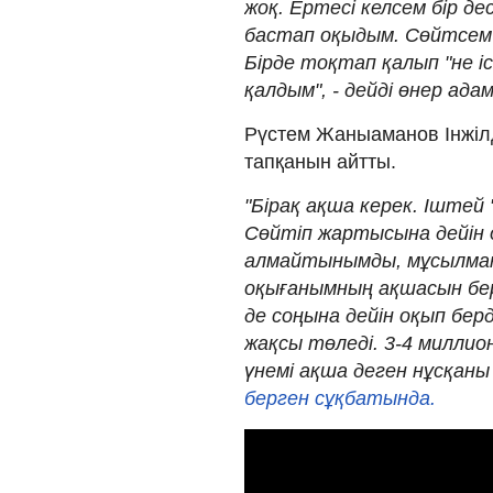
жоқ. Ертесі келсем бір д
бастап оқыдым. Сөйтсем 
Бірде тоқтап қалып "не іс
қалдым", - дейді өнер ада
Рүстем Жаныаманов Інжілд
тапқанын айтты.
"Бірақ ақша керек. Іштей
Сөйтіп жартысына дейін 
алмайтынымды, мұсылман 
оқығанымның ақшасын бер
де соңына дейін оқып берд
жақсы төледі. 3-4 миллион
үнемі ақша деген нұсқаны
берген сұқбатында.