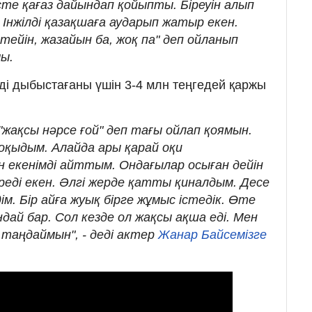
есте қағаз дайындап қойыпты. Біреуін алып
Інжілді қазақшаға аударып жатыр екен.
тейін, жазайын ба, жоқ па" деп ойланып
мы.
і дыбыстағаны үшін 3-4 млн теңгедей қаржы
 "жақсы нәрсе ғой" деп тағы ойлап қоямын.
оқыдым. Алайда ары қарай оқи
екенімді айттым. Ондағылар осыған дейін
еді екен. Әлгі жерде қатты қиналдым. Десе
ім. Бір айға жуық бірге жұмыс істедік. Өте
дай бар. Сол кезде ол жақсы ақша еді. Мен
 таңдаймын", - деді актер
Жанар Байсемізге