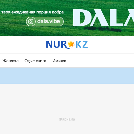
Жанжал
Оқыс оқиға
Имидж