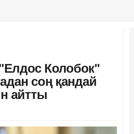
 "Елдос Колобок"
адан соң қандай
ын айтты