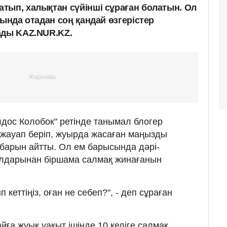
тып, халықтан сүйінші сұраған болатын. Ол
ында отадан соң қандай өзгерістер
ады KAZ.NUR.KZ.
Елдос Колобок" ретінде танымал блогер
жауап беріп, жуырда жасаған маңызды
 барын айтты. Ол ем барысында дәрі-
алдарынан біршама салмақ жинағанын
кеттіңіз, оған не себеп?", - деп сұраған
айға жуық уақыт ішінде 10 келіге салмақ