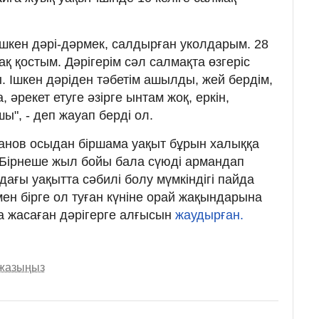
ішкен дәрі-дәрмек, салдырған уколдарым. 28
ақ қостым. Дәрігерім сәл салмақта өзгеріс
. Ішкен дәріден тәбетім ашылды, жей бердім,
, әрекет етуге әзірге ынтам жоқ, еркін,
", - деп жауап берді ол.
ханов осыдан біршама уақыт бұрын халыққа
 Бірнеше жыл бойы бала сүюді армандап
дағы уақытта сәбилі болу мүмкіндігі пайда
ен бірге ол туған күніне орай жақындарына
ота жасаған дәрігерге алғысын
жаудырған.
 жазыңыз