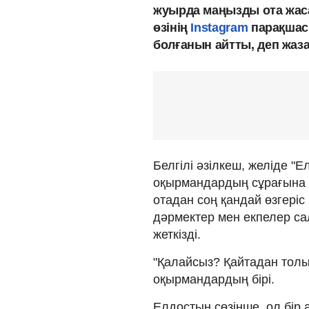
жуырда маңызды ота жаса
өзінің
Instagram
парақшас
болғанын айтты, деп жаз
Белгілі әзілкеш, желіде "
оқырмандардың сұрағына 
отадан соң қандай өзгеріс
дәрмектер мен екпелер с
жеткізді.
"Қалайсыз? Қайтадан толып 
оқырмандардың бірі.
Елдостың сөзінше, ол бір 