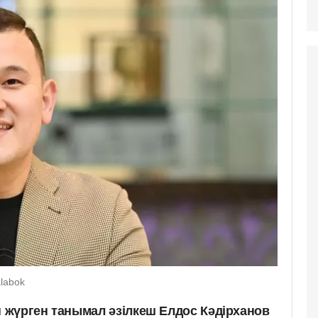
alabok
жүрген танымал әзілкеш Елдос Кәдірханов