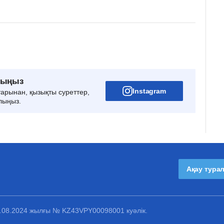
рыңыз
Instagram
тарынан, қызықты суреттер,
лыңыз.
Ақау тура
1.08.2024 жылғы № KZ43VPY00098001 куәлік.