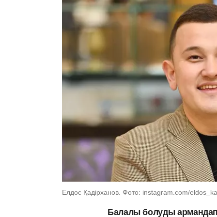
Елдос Қадірханов. Фото: instagram.com/eldos_k
Балалы болуды армандап 