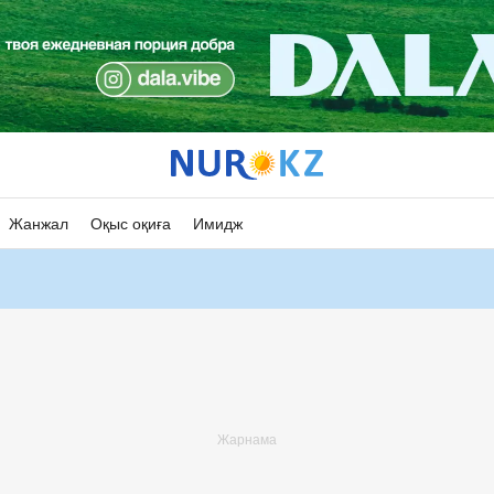
Жанжал
Оқыс оқиға
Имидж