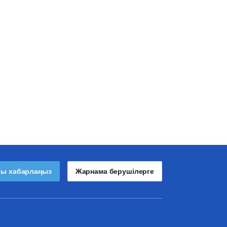
лы хабарлаңыз
Жарнама берушілерге