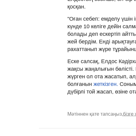
қосқан.
"Оған себеп: емделу үшін 
күнде 10 келіге дейін салм
болады деп ескертіп айтты
жей бердім. Енді арықтауға
рахаттанып жүре тұрайыншы
Еске салсақ, Елдос Кәдір
жақсы жаңалығын бөлісті.
жүрген ол ота жасатып, ал
болғанын
жеткізген.
Соным
дүбірлі той жасап, өзіне 
Мәтіннен қате тапсаңыз,
бізге