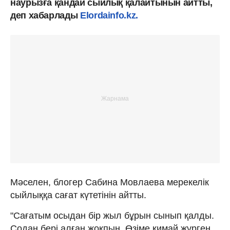
наурызға қандай сыйлық қалайтынын айтты,
деп хабарлады
Elordainfo.kz.
Мәселен, блогер Сабина Мовлаева мерекелік
сыйлыққа сағат күтетінін айтты.
"Сағатым осыдан бір жыл бұрын сынып қалды.
Содан бері алған жоқпын. Өзіме қимай жүрген