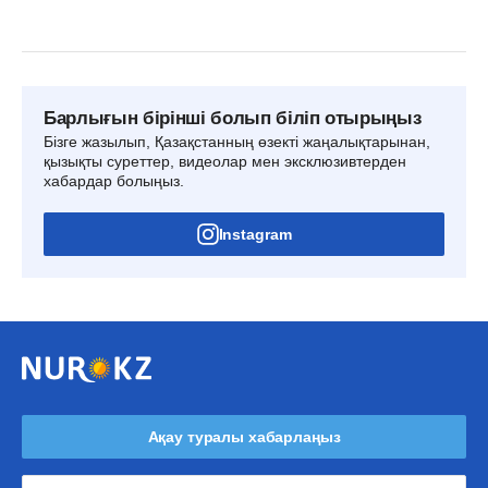
Барлығын бірінші болып біліп отырыңыз
Бізге жазылып, Қазақстанның өзекті жаңалықтарынан,
қызықты суреттер, видеолар мен эксклюзивтерден
хабардар болыңыз.
Instagram
Ақау туралы хабарлаңыз