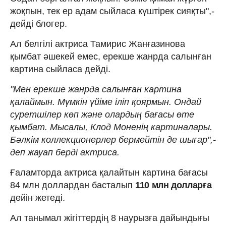
жоқпын, тек ер адам сыйласа күштірек сияқты",-
дейді блогер.
Ал белгілі актриса Тамирис Жанғазинова
қымбат әшекей емес, ерекше жанрда салынған
картина сыйласа дейді.
"Мен ерекше жанрда салынған картина
қалаймын. Мүмкін үйіме іліп қоярмын. Ондай
суретшілер көп және олардың бағасы өте
қымбат. Мысалы, Клод Моненің картиналары.
Бәлкім коллекционерлер бермейтін де шығар",-
деп жауап берді актриса.
Ғаламторда актриса қалайтын картина бағасы
84 млн доллардан басталып
110 млн долларға
дейін жетеді.
Ал танымал жігіттердің 8 наурызға дайындығы