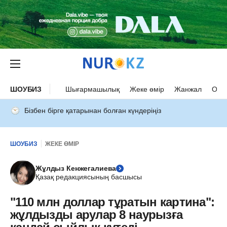
ШОУБИЗ
Шығармашылық
Жеке өмір
Жанжал
Оқыс
Бізбен бірге қатарынан болған күндеріңіз
ШОУБИЗ
ЖЕКЕ ӨМІР
Жұлдыз Кенжегалиева
Қазақ редакциясының басшысы
"110 млн доллар тұратын картина":
жұлдызды арулар 8 наурызға