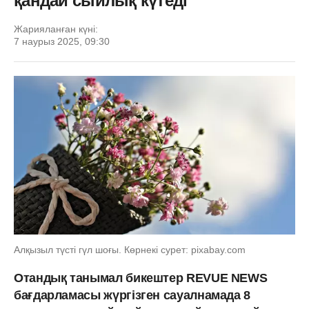
қандай сыйлық күтеді
Жарияланған күні:
7 наурыз 2025, 09:30
Алқызыл түсті гүл шоғы. Көрнекі сурет: pixabay.com
Отандық танымал бикештер REVUE NEWS
бағдарламасы жүргізген сауалнамада 8