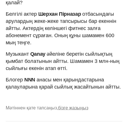
қалай?
Белгілі актер
Шерхан Пірназар
отбасындағы
арулардың жеке-жеке тапсырысы бар екеннін
айтты. Актердің келіншегі фитнес залға
абонемент сұраған. Оның құны шамамен 600
мың теңге.
Музыкант
Qanay
әйеліне беретін сыйлықтың
қымбат болатынын айтты. Шамамен 3 млн-ның
сыйлығы екенін атап өтті.
Блогер
NNN
анасы мен қарындастарына
қалауларына қарай сыйлық жасайтынын айтты.
Мәтіннен қате тапсаңыз,
бізге жазыңыз