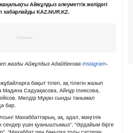
жаңалықты Айжұлдыз әлеуметтік желідегі
еп хабарлайды KAZ.NUR.KZ.
 деп жазды Айжұлдыз Адайбекова
Instagram
-
ұбайларға бақыт тілеп, ақ тілегін жазып
 Мадина Сәдуақасова, Айнұр Ілиясова,
ейісов, Мөлдір Мұқан сынды танымал
а бар.
лсын! Махаббаттарың, ақ, адал, мәңгілік
н сендер үшін қуаныштымыз", "Әрдайым бірге
", "Махаббат пен бақытқа толы сәттерің