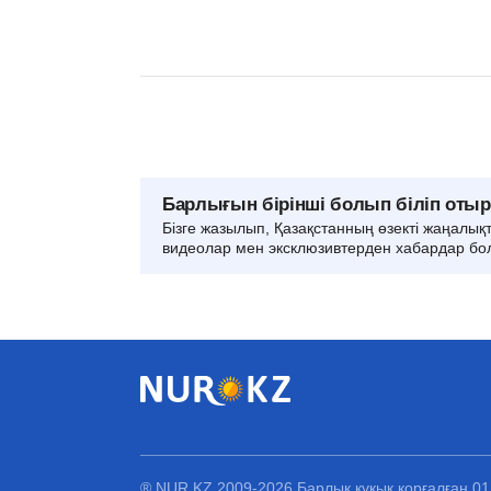
Барлығын бірінші болып біліп оты
Бізге жазылып, Қазақстанның өзекті жаңалық
видеолар мен эксклюзивтерден хабардар бо
® NUR.KZ 2009-2026 Барлық құқық қорғалған 0