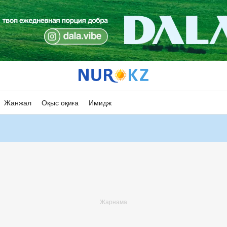
Жанжал
Оқыс оқиға
Имидж