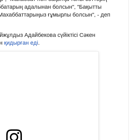
ббатарың адалынан болсын", "Бақытты
"Махаббаттарыңыз ғұмырлы болсын", - деп
 Айжұлдыз Адайбекова сүйіктісі Сәкен
ін
қидырған еді
.