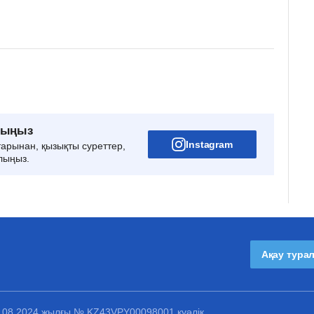
рыңыз
Instagram
тарынан, қызықты суреттер,
лыңыз.
Ақау тура
1.08.2024 жылғы № KZ43VPY00098001 куәлік.