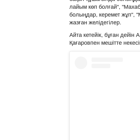
лайым көп болғай", "Маха
болыңдар, керемет жұп", 
жазған желідегілер.
Айта кетейік, бұған дейін
Қағаровпен мешітте некес