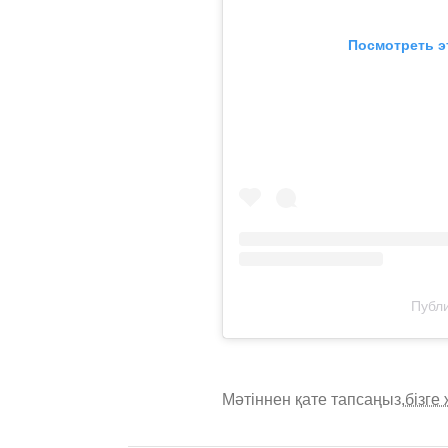
Посмотреть э
Публи
Мәтіннен қате тапсаңыз,
бізге