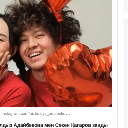
 instagram.com/aizhuldyz_adaibekova
лдыз Адайбекова мен Сәкен Қағаров заңды