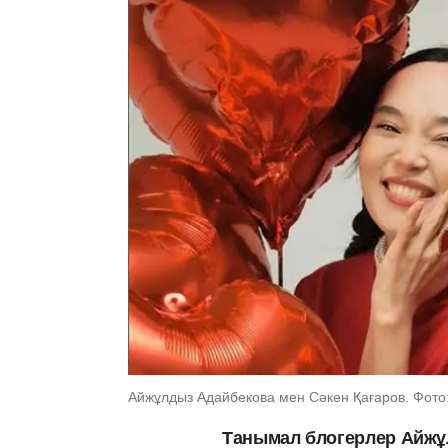
Айжұлдыз Адайбекова мен Сәкен Қағаров. Фото:
Танымал блогерлер Айжұ