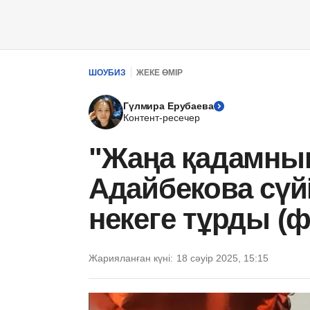
ШОУБИЗ
ЖЕКЕ ӨМІР
Гүлмира Ерубаева
Контент-ресечер
"Жаңа қадамны
Адайбекова сүй
некеге тұрды (ф
Жарияланған күні:
18 сәуір 2025, 15:15