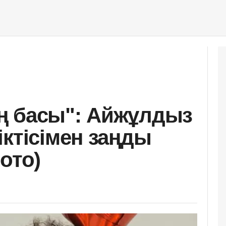
ң басы": Айжұлдыз
іктісімен заңды
ото)