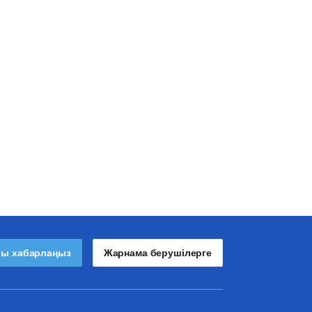
лы хабарлаңыз
Жарнама берушілерге