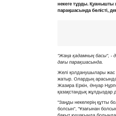
некеге тұрды. Қуанышты 
парақшасында бөлісті, д
"Жаңа қадамның басы", -
дағы парақшасында.
Желі қолданушылары жас ж
жатыр. Олардың арасында
Жазира Еркін, Әнуар Нұрп
қазақстандық жұлдыздар д
"Заңды некелерің құтты бо
болсын", "Ұзағынан болсы
бақыт құшағында болыңдар