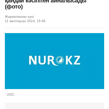
қандай кәсіппен айналысады
(фото)
Жарияланған күні:
11 желтоқсан 2014, 15:45
: UGC