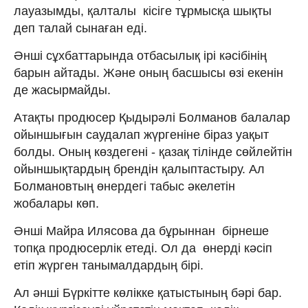
лауазымды, қалталы кісіге тұрмысқа шықты
деп талай сынаған еді.
Әнші сұхбаттарында отбасылық ірі кәсібінің
барын айтады. Және оның басшысы өзі екенін
де жасырмайды.
Атақты продюсер Қыдырәлі Болманов балалар
ойыншығын саудалап жүргеніне біраз уақыт
болды. Оның көздегені - қазақ тілінде сөйлейтін
ойыншықтардың брендін қалыптастыру. Ал
Болмановтың өнердегі табыс әкелетін
жобалары көп.
Әнші Майра Илясова да бұрыннан бірнеше
топқа продюсерлік етеді. Ол да өнерді кәсіп
етіп жүрген танымалдардың бірі.
Ал әнші Бүркітте көлікке қатыстының бәрі бар.