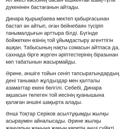
дүкенінен бастағанын айтады.
Динара Қырықбаева мектеп қабырғасынан
бастап ән айтып, оған бейнебаян түсіріп
танымалдығын арттыра білді. Бүгінде
бойжеткен өзінің той ұйымдастыру агенттігін
ашқан. Табысының нақты сомасын айтпаса да,
сахнада бірге жүрген әріптестерінің біразынан
көп табатынын жасырмайды.
Әрине, әншіге тойын сеніп тапсыратындардың
дені танымал жұлдыздар мен қалталы
азаматтар екені белгілі. Себебі, Динара
ақшасын төлеген той иесінің қуанышына
қалаған әншіні шақырта алады.
Әнші Тоқтар Серіков асылтұқымды жылқы
асыраумен айналысады. Әрине жылқы
жануарын жанына жақын көретін әнші сүйікті