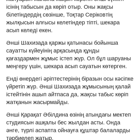
ісінің табысын да көріп отыр. Оны жақсы
білетіндердің сөзінше, Тоқтар Серіковтің
жылқысын алғысы келетіндер тіпті, шекара
асып келеді екен.
Әнші Шахизада қаржы қатынасы бойынша
сауатты күйеуінің арқасында құнды
қағаздармен жұмыс істеп жүр. Ол бұл шаруаны
меңгеру үшін, шекара асып сауатын көтерген.
Енді өнердегі әріптестерінің біразын осы кәсіпке
үйретіп жүр. Әнші Шахизада жұмысының қалай
істейтінін ашып айтпаса да, жақсы табыс көріп
жатқанын жасырмайды.
Әнші Қарақат Әбілдина өзінің атындағы мектеп
студиясын ашқалы бес жылдан асты. Онда
әнге, түрлі аспапта ойнауға құштар балаларды
тәрбиелеп жатыр.