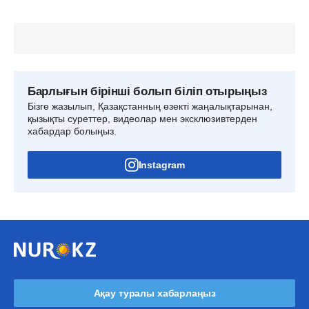
Барлығын бірінші болып біліп отырыңыз
Бізге жазылып, Қазақстанның өзекті жаңалықтарынан,
қызықты суреттер, видеолар мен эксклюзивтерден
хабардар болыңыз.
Instagram
Ақау туралы хабарлаңыз