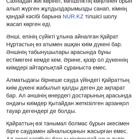
Сахнадан жиі көрініп, көпшіліктің көңілінен орын
алып жүрген жұлдыздарымызды санап, кімнің
қандай кәсібі барына
NUR.KZ
тілшісі шолу
жасап көрген еді.
Әнші, елінің сүйікті ұлына айналған Қайрат
Нұртастың өз атымен ашқан киім дүкені бар.
Әншінің табынушылары арасында бұны
естімегені кемде кем. Әрине, қазір ол дүкеннің
киімдері айтарлықтай сұраныста емес.
Алматыдағы бірнеше сауда үйіндегі Қайраттың
киім дүкені жабылып қалды деген де ақпарат
бар. Ал әншінің өнердегі достарының арасында
ондағы киімдер Қытайдан жеткізілген арзанқол
тауар дегендері де болды.
Қайраттың өзі танымал болмас бұрын әкесімен
бірге саудамен айналысқанын жасырған емес.
Ал әкесі кәсібінің басын кішікентай азық-түлік