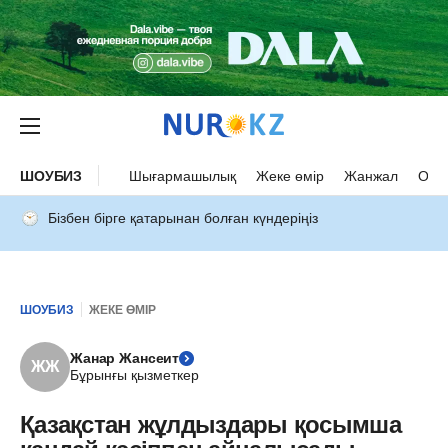
ШОУБИЗ
Шығармашылық
Жеке өмір
Жанжал
Оқыс
Бізбен бірге қатарынан болған күндеріңіз
ШОУБИЗ
ЖЕКЕ ӨМІР
Жанар Жансеит
ЖЖ
Бұрынғы қызметкер
Қазақстан жұлдыздары қосымша