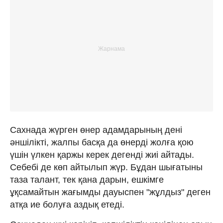
Сахнада жүрген өнер адамдарының дені
әншілікті, жалпы басқа да өнерді жолға қою
үшін үлкен қаржы керек дегенді жиі айтады.
Себебі де көп айтылып жүр. Бұдан шығатыны
таза талант, тек қана дарын, ешкімге
ұқсамайтын жағымды дауыспен "жұлдыз" деген
атқа ие болуға аздық етеді.