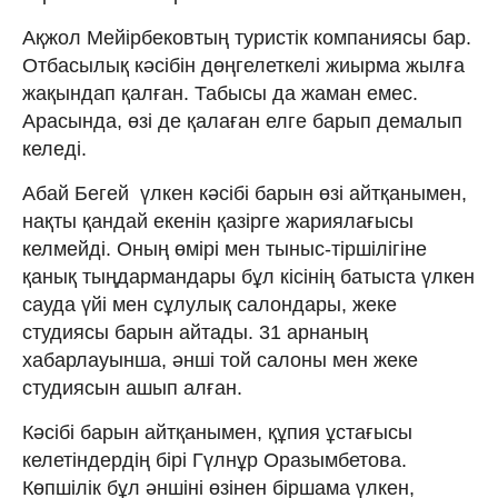
Ақжол Мейірбековтың туристік компаниясы бар.
Отбасылық кәсібін дөңгелеткелі жиырма жылға
жақындап қалған. Табысы да жаман емес.
Арасында, өзі де қалаған елге барып демалып
келеді.
Абай Бегей үлкен кәсібі барын өзі айтқанымен,
нақты қандай екенін қазірге жариялағысы
келмейді. Оның өмірі мен тыныс-тіршілігіне
қанық тыңдармандары бұл кісінің батыста үлкен
сауда үйі мен сұлулық салондары, жеке
студиясы барын айтады. 31 арнаның
хабарлауынша, әнші той салоны мен жеке
студиясын ашып алған.
Кәсібі барын айтқанымен, құпия ұстағысы
келетіндердің бірі Гүлнұр Оразымбетова.
Көпшілік бұл әншіні өзінен біршама үлкен,