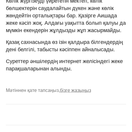
Көлік жүргізеуді үйрететін мектеп, көлік
бөлшектерін саудалайтын дүкен және көлік
жөндейтін орталықтары бар. Қазірге Аишада
жеке кәсіп жоқ. Алдағы уақытта болып қалуы да
мүмкін екендерін жұлдызды жұп жасырмайды.
Қазақ сахнасында өз ізін қалдыра білгендердің
дені белгілі, табысты кәсіппен айналысады.
Суреттер әншілердің интернет желісіндегі жеке
парақшаларынан алынды.
Мәтіннен қате тапсаңыз,
бізге жазыңыз