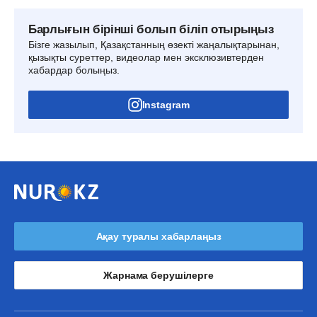
Барлығын бірінші болып біліп отырыңыз
Бізге жазылып, Қазақстанның өзекті жаңалықтарынан,
қызықты суреттер, видеолар мен эксклюзивтерден
хабардар болыңыз.
Instagram
Ақау туралы хабарлаңыз
Жарнама берушілерге