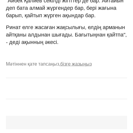
"Айбек Қалиев секілді жігіттер де бар. Айтайын
деп бата алмай жүргендер бар, бері жағына
барып, қайтып жүрген ақындар бар.
Ринат елге жасаған жақсылығы, елдің арманын
айтқаны алдынан шығады. Бағытыңнан қайтпа",
- деді ақынның әкесі.
Мәтіннен қате тапсаңыз,
бізге жазыңыз