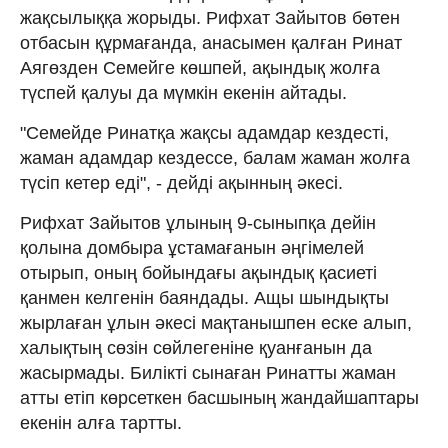
жақсылыққа жорыды. Рифхат Зайытов бөтен
отбасын құрмағанда, анасымен қалған Ринат
Аягөзден Семейге көшпей, ақындық жолға
түспей қалуы да мүмкін екенін айтады.
"Семейде Ринатқа жақсы адамдар кездесті,
жаман адамдар кездессе, балам жаман жолға
түсіп кетер еді", - дейді ақынның әкесі.
Рифхат Зайытов ұлының 9-сыныпқа дейін
қолына домбыра ұстамағанын әңгімелей
отырып, оның бойындағы ақындық қасиеті
қанмен келгенін баяндады. Ащы шындықты
жырлаған ұлын әкесі мақтанышпен еске алып,
халықтың сөзін сөйлегеніне қуанғанын да
жасырмады. Билікті сынаған Ринатты жаман
атты етіп көрсеткен басшының жандайшаптары
екенін алға тартты.