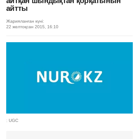
айтқан шындықтан қорқатынын
айтты
Жарияланған күні:
22 желтоқсан 2015, 16:10
: UGC