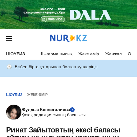
ШОУБИЗ
Шығармашылық
Жеке өмір
Жанжал
Оқыс
Бізбен бірге қатарынан болған күндеріңіз
ШОУБИЗ
ЖЕКЕ ӨМІР
Жұлдыз Кенжегалиева
Қазақ редакциясының басшысы
Ринат Зайытовтың әкесі баласы