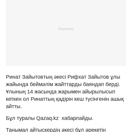
Ринат Зайытовтың әкесі Рифхат Зайытов ұлы
жайында беймәлім жайттарды баяндап берді.
Ұлының 14 жасында жарымен айырылысып
кеткен ол Ринаттың қадірін кеш түсінгенін ашық
айтты.
Бұл туралы Qazaq.kz хабарлайды.
Танымал айтыскердің әкесі бұл әрекетін