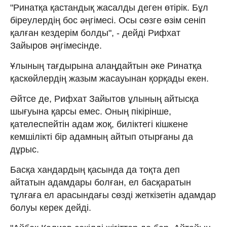
"Ринатқа қастандық жасалды деген өтірік. Бұл
біреулердің бос әңгімесі. Осы сөзге өзім сеніп
қалған кездерім болды", - дейді Рифхат
Зайыров әңгімесінде.
Ұлының тағдырына алаңдайтын әке Ринатқа
қаскөйлердің жазым жасауынан қорқады екен.
Әйтсе де, Рифхат Зайытов ұлының айтысқа
шығуына қарсы емес. Оның пікірінше,
қателеспейтін адам жоқ, биліктегі кішкене
кемшілікті бір адамның айтып отырғаны да
дұрыс.
Басқа хандардың қасында да тоқта деп
айтатын адамдары болған, ел басқаратын
тұлғаға ел арасындағы сөзді жеткізетін адамдар
болуы керек дейді.