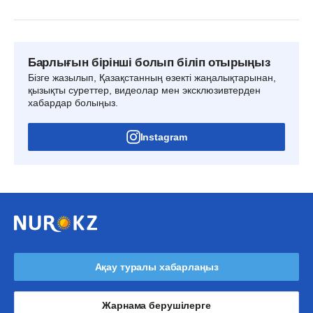
Барлығын бірінші болып біліп отырыңыз
Бізге жазылып, Қазақстанның өзекті жаңалықтарынан,
қызықты суреттер, видеолар мен эксклюзивтерден
хабардар болыңыз.
Instagram
Ақау туралы хабарлаңыз
Жарнама берушілерге