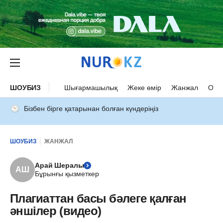
ШОУБИЗ
Шығармашылық
Жеке өмір
Жанжал
Оқыс
Бізбен бірге қатарынан болған күндеріңіз
ШОУБИЗ
ЖАНЖАЛ
Арай Шералы
АШ
Бұрынғы қызметкер
Плагиаттан басы бәлеге қалған
әншілер (видео)