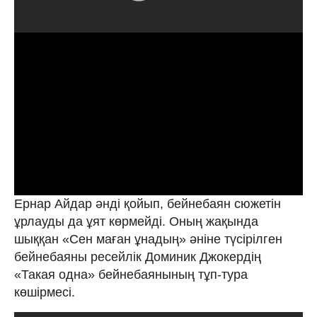
Ернар Айдар әнді қойып, бейнебаян сюжетін
ұрлауды да ұят көрмейді. Оның жақында
шыққан «Сен маған ұнадың» әніне түсірілген
бейнебаяны ресейлік Доминик Джокердің
«Такая одна» бейнебаянының тұп-тура
көшірмесі.