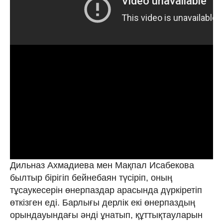
Дильназ Ахмадиева мен Мақпал Исабекова
былтыр бірігіп бейнебаян түсіріп, оның
тұсаукесерін өнерпаздар арасында дүркіретіп
өткізген еді. Барлығы дерлік екі өнерпаздың
орындауындағы әнді ұнатып, құттықтауларын