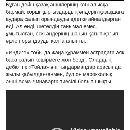
Бұған дейін қазақ әншілерінің көбі алысқа
бармай, көрші қырғыздардың әндерін қазақшаға
аудара салып орындауды әдетке айналдырған
еді. Ал енді, шетелдің танымал емес,
ұмытылған, ескі әндерінің шаңын қағып-қағып,
әрлеп орындауды қолға алыпты.
«Индиго» тобы да жаңа құраммен эстрадаға аяқ
баса салып көшірмеге жол берді. Олардың
дебюттік «Тойла» әні тыңдармандар арасында
жылы қабылданғанмен, бұл ән марокколық
әнші Асма Лмнаварға тиесілі болып шықты.