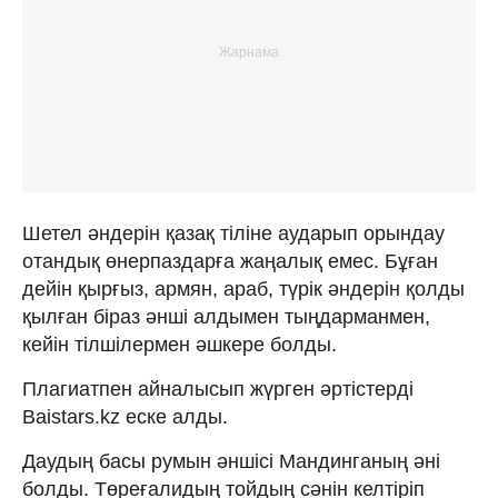
Шетел әндерін қазақ тіліне аударып орындау
отандық өнерпаздарға жаңалық емес. Бұған
дейін қырғыз, армян, араб, түрік әндерін қолды
қылған біраз әнші алдымен тыңдарманмен,
кейін тілшілермен әшкере болды.
Плагиатпен айналысып жүрген әртістерді
Baistars.kz еске алды.
Даудың басы румын әншісі Мандинганың әні
болды. Төреғалидың тойдың сәнін келтіріп