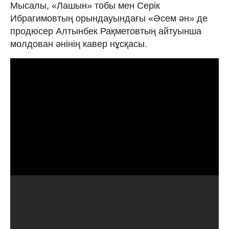
Мысалы, «Лашын» тобы мен Серік
Ибрагимовтың орындауындағы «Әсем ән» де
продюсер Алтынбек Рақметовтың айтуынша
молдован әнінің кавер нұсқасы.