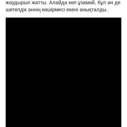
жаудырып жатты. Алайда көп ұзамай, бұл ән де
шетелдік әннің көшірмесі екені анықталды.