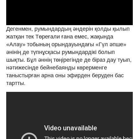
Дегенмен, румындардың әндерін қолды қылып
жатқан тек Төреғали ғана емес, жақында
«Алау» тобының орындауындағы «Гүл әпше»
әнінің де түпнұсқасы румындардікі болып
шықты. Бұл әннің төңірегінде де біраз дау туып,
нәтижесінде бейнебаянды көрерменге
таныстырған арна оны эфирден беруден бас
тартты.