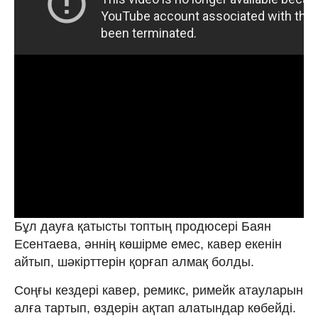
Бұл дауға қатысты топтың продюсері Баян
Есентаева, әннің көшірме емес, кавер екенін
айтып, шәкірттерін қорғап алмақ болды.
Соңғы кездері кавер, ремикс, римейк атауларын
алға тартып, өздерін ақтап алатындар көбейді.