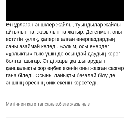
Ән ұрлаған әншілер жайлы, туындылар жайлы
айтылып та, жазылып та жатыр. Дегенмен, оны
еститін құлақ, қаперге алған өнерпаздардың
саны азаймай келеді. Бәлкім, осы өнердегі
«ұрлықты» тыю үшін де осындай даудың керегі
болған шығар. Әнді жарыққа шығарудың
қаншалықты зор еңбек екенін оны жазған сазгер
ғана біледі. Осыны лайықты бағалай білу де
әншінің өресінің биік екенін көрсетеді.
Мәтіннен қате тапсаңыз,
бізге жазыңыз