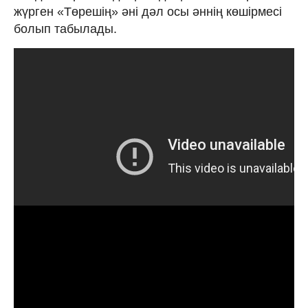
жүрген «Төрешің» әні дәл осы әннің көшірмесі
болып табылады.