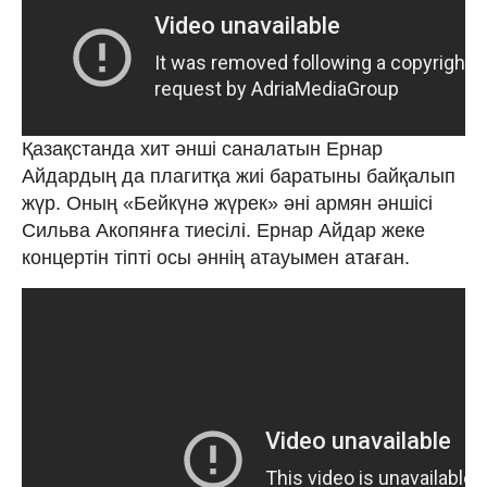
Қазақстанда хит әнші саналатын Ернар
Айдардың да плагитқа жиі баратыны байқалып
жүр. Оның «Бейкүнә жүрек» әні армян әншісі
Сильва Акопянға тиесілі. Ернар Айдар жеке
концертін тіпті осы әннің атауымен атаған.