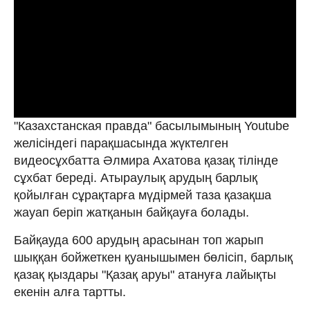
"Казахстанская правда" басылымының Youtube
желісіндегі парақшасында жүктелген
видеосұхбатта Әлмира Ахатова қазақ тілінде
сұхбат береді. Атыраулық арудың барлық
қойылған сұрақтарға мүдірмей таза қазақша
жауап беріп жатқанын байқауға болады.
Байқауда 600 арудың арасынан топ жарып
шыққан бойжеткен қуанышымен бөлісіп, барлық
қазақ қыздары "Қазақ аруы" атануға лайықты
екенін алға тартты.