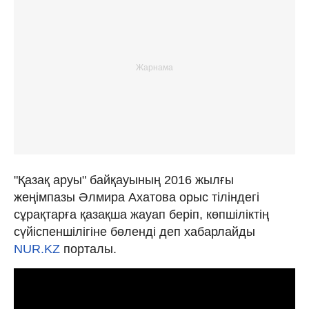
"Қазақ аруы" байқауының 2016 жылғы
жеңімпазы Әлмира Ахатова орыс тіліндегі
сұрақтарға қазақша жауап беріп, көпшіліктің
сүйіспеншілігіне бөленді деп хабарлайды
NUR.KZ
порталы.