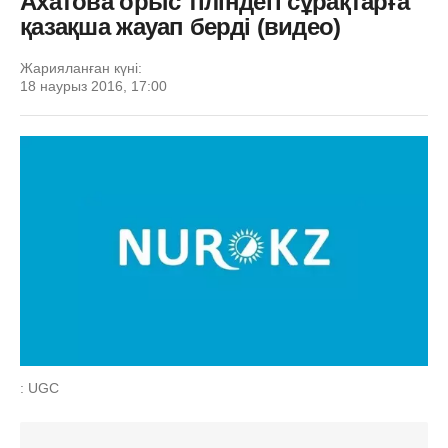
Ахатова орыс тіліндегі сұрақтарға
қазақша жауап берді (видео)
Жарияланған күні:
18 наурыз 2016, 17:00
: UGC