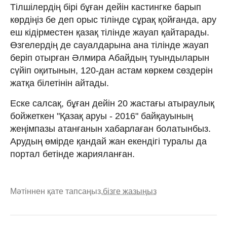
Тілшілердің бірі бұған дейін кастингке барып
көрдіңіз бе деп орыс тілінде сұрақ қойғанда, ару
еш кідірместен қазақ тілінде жауап қайтарады.
Өзгелердің де сауалдарына ана тілінде жауап
беріп отырған Әлмира Абайдың туындыларын
сүйіп оқитынын, 120-дан астам көркем сөздерін
жатқа білетінін айтады.
Еске салсақ, бұған дейін 20 жастағы атыраулық
бойжеткен "Қазақ аруы - 2016" байқауының
жеңімпазы атанғанын хабарлаған болатынбыз.
Арудың өмірде қандай жан екендігі туралы да
портал бетінде жарияланған.
Мәтіннен қате тапсаңыз,
бізге жазыңыз