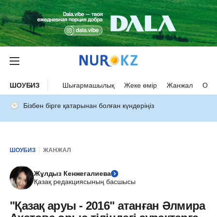
ШОУБИЗ
Шығармашылық
Жеке өмір
Жанжал
Оқыс
Бізбен бірге қатарынан болған күндеріңіз
ШОУБИЗ
ЖАНЖАЛ
Жұлдыз Кенжегалиева
Қазақ редакциясының басшысы
"Қазақ аруы - 2016" атанған Әлмира