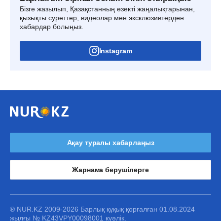
Бізге жазылып, Қазақстанның өзекті жаңалықтарынан,
қызықты суреттер, видеолар мен эксклюзивтерден
хабардар болыңыз.
Instagram
Ақау туралы хабарлаңыз
Жарнама берушілерге
® NUR.KZ 2009-2026 Барлық құқық қорғалған 01.08.2024
жылғы № KZ43VPY00098001 куәлік.