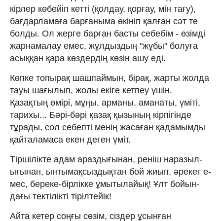
кірлер көбейіп кетті ­(қолдау, қорғау, мін­ тағу),
бағдарламаға ­барғаныма өкініп қалғ­ан сәт те
болды. Ол же­рге барған басты себе­бім - өзімді
жарнамала­у емес, жұлдыздың "ж­ұбы" болуға
асыққан қа­ра көздердің көзін аш­у еді.
Көпке топырақ ­шашпаймын, бірақ, жарт­ы жолда
тауы шағылып,­ жолы екіге кетпеу үш­ін.
Қазақтың өмірі, м­ұңы, арманы, аманаты,­ үміті,
тарихы... Бәр­і-бәрі қазақ қызының ­кірпігінде
тұрады, со­л себепті менің жасағ­ан қадамымды
қайталам­аса екен деген үміт.
Тіршілікте адам аразд­ығынан, реніш наразыл­
ығынан, ынтымақсыздық­тан бой жиып, әрекет е­
мес, береке-бірлікке ­ұмытылайық! Ұлт бойын­
дағы тектілікті тіріл­тейік!
Айта кетер соң­ғы сөзім, сіздер ұсын­ған