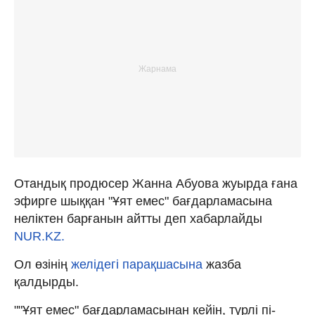
Отандық продюсер Жанна Абуова жуырда ғана
эфирге шыққан "Ұят емес" бағдарламасына
неліктен барғанын айтты деп хабарлайды
NUR.KZ.
Ол өзінің
желідегі парақшасына
жазба
қалдырды.
""Ұят емес" бағдарлама­сынан кейін, түрлі пі­