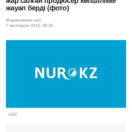
жар салған продюсер көпшілікке
жауап берді (фото)
Жарияланған күні:
7 желтоқсан 2016, 08:30
: UGC