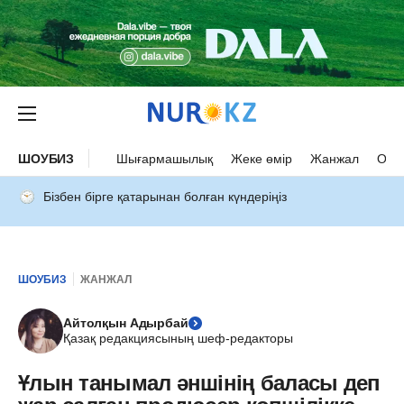
ШОУБИЗ
Шығармашылық
Жеке өмір
Жанжал
Оқыс
Бізбен бірге қатарынан болған күндеріңіз
ШОУБИЗ
ЖАНЖАЛ
Айтолқын Адырбай
Қазақ редакциясының шеф-редакторы
Ұлын танымал әншінің баласы деп