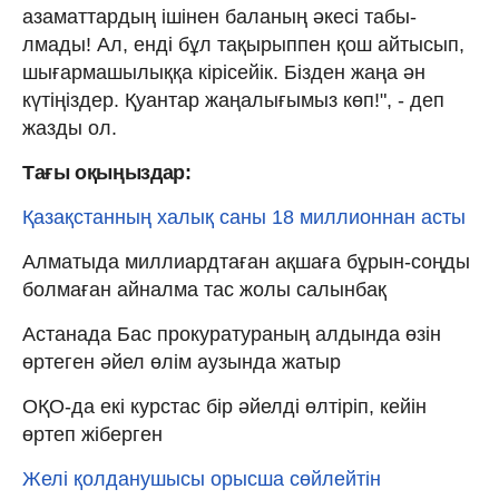
азаматтардың ішін­ен баланың әкесі табы­
лмады! Ал, енді бұл тақырыппен қош айтысып,
шығармашылыққа кірісейік. Бізден жаңа əн
күтіңіздер. Қуантар жаңалығымыз көп!", - деп
жазды ол.
Тағы оқыңыздар:
Қазақстанның халық саны 18 миллионнан асты
Алматыда миллиардтаған ақшаға бұрын-соңды
болмаған айналма тас жолы салынбақ
Астанада Бас прокуратураның алдында өзін
өртеген әйел өлім аузында жатыр
ОҚО-да екі курстас бір әйелді өлтіріп, кейін
өртеп жіберген
Желі қолданушысы орысша сөйлейтін