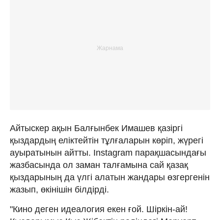
Айтыскер ақын Балғынбек Имашев қазіргі
қыздардың еліктейтін тұлғаларын көріп, жүрегі
ауыратынын айтты. Instagram парақшасындағы
жазбасында ол заман талғамына сай қазақ
қыздарының да үлгі алатын жандары өзгергенін
жазып, өкінішін білдірді.
"Кино деген идеалогия екен ғой. Шіркін-ай!