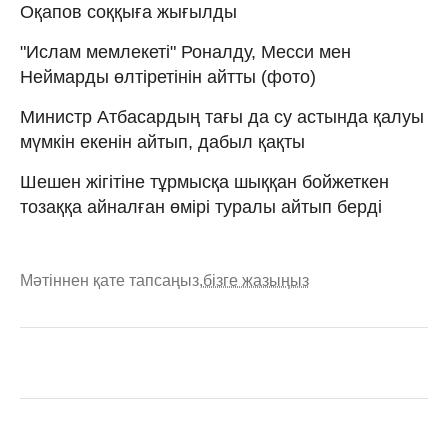
Оқапов соққыға жығылды
"Ислам мемлекеті" Роналду, Месси мен
Неймарды өлтіретінін айтты (фото)
Министр Атбасардың тағы да су астында қалуы
мүмкін екенін айтып, дабыл қақты
Шешен жігітіне тұрмысқа шыққан бойжеткен
тозаққа айналған өмірі туралы айтып берді
Мәтіннен қате тапсаңыз,
бізге жазыңыз