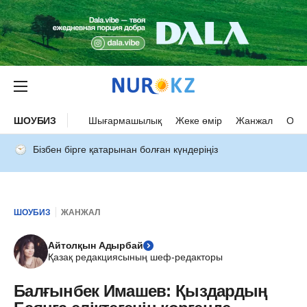
ШОУБИЗ
Шығармашылық
Жеке өмір
Жанжал
Оқыс
Бізбен бірге қатарынан болған күндеріңіз
ШОУБИЗ
ЖАНЖАЛ
Айтолқын Адырбай
Қазақ редакциясының шеф-редакторы
Балғынбек Имашев: Қыздардың