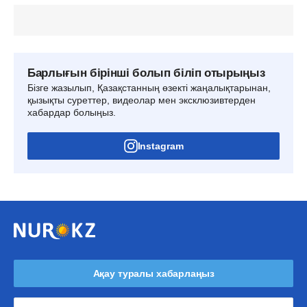
Барлығын бірінші болып біліп отырыңыз
Бізге жазылып, Қазақстанның өзекті жаңалықтарынан,
қызықты суреттер, видеолар мен эксклюзивтерден
хабардар болыңыз.
Instagram
Ақау туралы хабарлаңыз