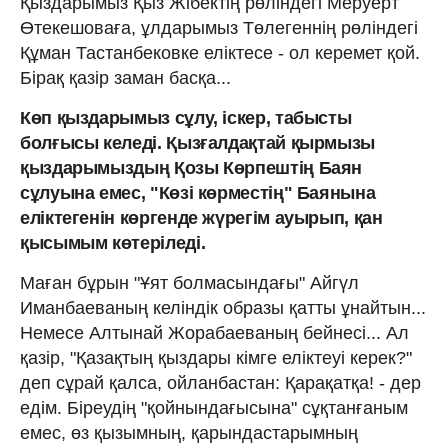
Қыздарымыз Қыз Жібектің рөліндегі Меруерт
Өтекешоваға, ұлдарымыз Төлегеннің рөліндегі
Құман Тастанбековке еліктесе - ол керемет қой.
Бірақ қазір заман басқа...
Көп қыздарымыз сұлу, іскер, табысты
болғысы келеді. Қызғалдақтай қырмызы
қыздарымыздың Қозы Көрпештің Баян
сұлуына емес, "Көзі көрместің" Баянына
еліктегенін көргенде жүрегім ауырып, қан
қысымым көтеріледі.
Маған бұрын "Ұят болмасындағы" Айгүл
Иманбаеваның келіндік образы қатты ұнайтын...
Немесе Алтынай Жорабаеваның бейнесі... Ал
қазір, "Қазақтың қыздары кімге еліктеуі керек?"
деп сұрай қалса, ойланбастан: Қарақатқа! - дер
едім. Біреудің "қойнындағысына" сұқтанғаным
емес, өз қызымның, қарындастарымның