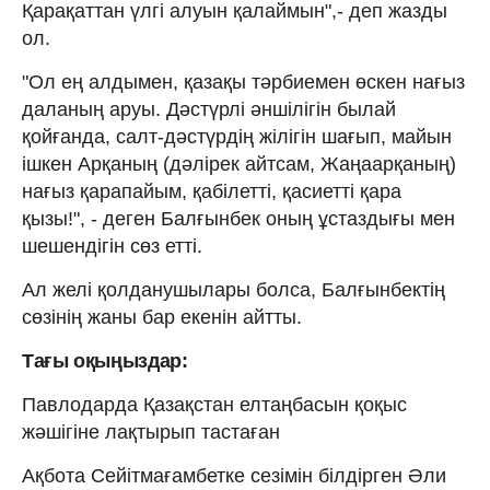
Қарақаттан үлгі алуын қалаймын",- деп жазды
ол.
"Ол ең алдымен, қазақы тәрбиемен өскен нағыз
даланың аруы. Дәстүрлі әншілігін былай
қойғанда, салт-дәстүрдің жілігін шағып, майын
ішкен Арқаның (дәлірек айтсам, Жаңаарқаның)
нағыз қарапайым, қабілетті, қасиетті қара
қызы!", - деген Балғынбек оның ұстаздығы мен
шешендігін сөз етті.
Ал желі қолданушылары болса, Балғынбектің
сөзінің жаны бар екенін айтты.
Тағы оқыңыздар:
Павлодарда Қазақстан елтаңбасын қоқыс
жәшігіне лақтырып тастаған
Ақбота Сейітмағамбетке сезімін білдірген Әли