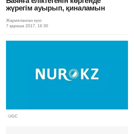
Баянға еліктегенін көргенде
жүрегім ауырып, қиналамын
Жарияланған күні:
7 қараша 2017, 16:30
: UGC