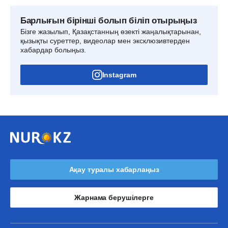
Барлығын бірінші болып біліп отырыңыз
Бізге жазылып, Қазақстанның өзекті жаңалықтарынан,
қызықты суреттер, видеолар мен эксклюзивтерден
хабардар болыңыз.
Instagram
Ақау туралы хабарлаңыз
Жарнама берушілерге