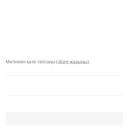
Мәтіннен қате тапсаңыз,
бізге жазыңыз