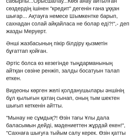
сабырлы...Орысшалау...Көбі анау айтылған
сөздердің ішінен "кредит" дегенін ғана ұққан
шығар... Ақтауға немесе Шымкентке барып,
сахнадан солай айқайласа не болар еді?!",- деп
жазды Меруерт.
Әнші жазбасының пікір білдіру қызметін
бұғаттап қойған.
Әртіс болса өз кезегінде тыңдарманының
айтқан сөзіне ренжіп, залды босатуын талап
еткен.
Видеоны көрген желі қолданушылары әншінің
бұл қылығын қатаң сынап, оның тым шектен
шығып кеткенін айтты.
"Мынау не сұмдық?! Өзін тағы Ұлы дала
баласымын дейді, мәдениеттен жұрдай екен!",
"Сахнаға шығуға тыйым салу керек. Өзін қатты