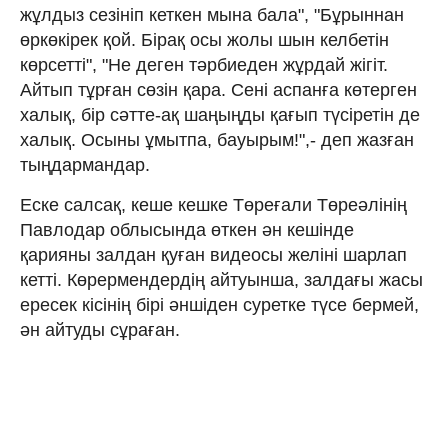
жұлдыз сезініп кеткен мына бала", "Бұрыннан
өркөкірек қой. Бірақ осы жолы шын келбетін
көрсетті", "Не деген тәрбиеден жұрдай жігіт.
Айтып тұрған сөзін қара. Сені аспанға көтерген
халық, бір сәтте-ақ шаңыңды қағып түсіретін де
халық. Осыны ұмытпа, бауырым!",- деп жазған
тыңдармандар.
Еске салсақ, кеше кешке Төреғали Төреәлінің
Павлодар облысында өткен ән кешінде
қарияны залдан қуған видеосы желіні шарлап
кетті. Көрермендердің айтуынша, залдағы жасы
ересек кісінің бірі әншіден суретке түсе бермей,
ән айтуды сұраған.