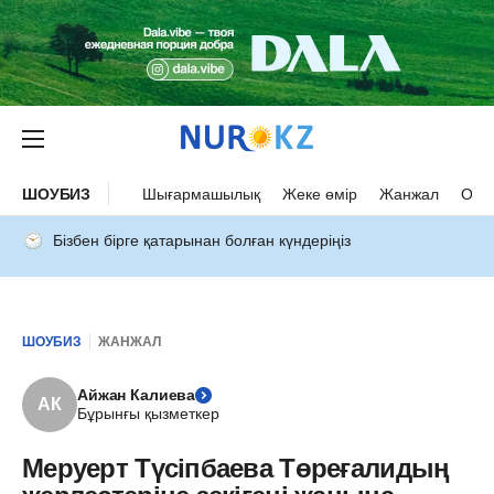
ШОУБИЗ
Шығармашылық
Жеке өмір
Жанжал
Оқыс
Бізбен бірге қатарынан болған күндеріңіз
ШОУБИЗ
ЖАНЖАЛ
Айжан Калиева
АК
Бұрынғы қызметкер
Меруерт Түсіпбаева Төреғалидың