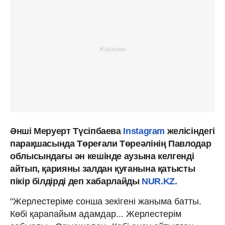
Әнші Меруерт Түсіпбаева
Instagram
желісіндегі
парақшасында Төреғали Төреәлінің Павлодар
облысындағы ән кешінде аузына келгенді
айтып, қарияны залдан қуғанына қатысты
пікір білдірді деп хабарлайды
NUR.KZ.
"Жерлестеріме сонша зекігені жаныма батты.
Көбі қарапайым адамдар... Жерлестерім