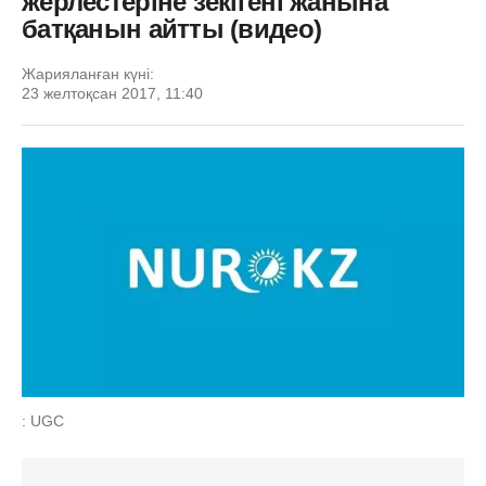
жерлестеріне зекігені жанына
батқанын айтты (видео)
Жарияланған күні:
23 желтоқсан 2017, 11:40
: UGC