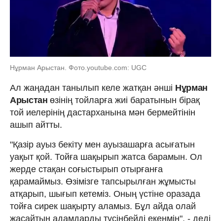
Нұрман Арыстан. Фото.youtube.com: UGC
Ал жаңадан танылып келе жатқан әнші
Нұрман
Арыстан
өзінің тойларға жиі баратынын бірақ
той иелерінің дастарханына мән бермейтінін
ашып айтты.
"Қазір ауыз бекіту мен ауызашарға асығатын
уақыт қой. Тойға шақырып жатса барамын. Ол
жерде стақан соғыстырып отырғанға
қарамаймыз. Өзімізге тапсырылған жұмысты
атқарып, шығып кетеміз. Оның үстіне оразада
тойға сирек шақырту аламыз. Бұл айда олай
жасайтын адамдарды түсінбейді екенмін", - деді