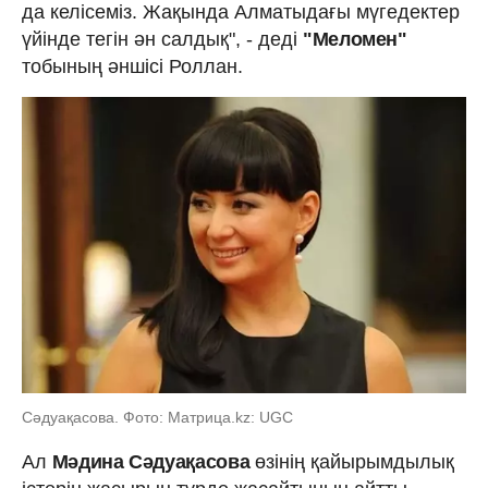
да келісеміз. Жақында Алматыдағы мүгедектер
үйінде тегін ән салдық", - деді
"Меломен"
тобының әншісі Роллан.
Сәдуақасова. Фото: Матрица.kz: UGC
Ал
Мәдина Сәдуақасова
өзінің қайырымдылық