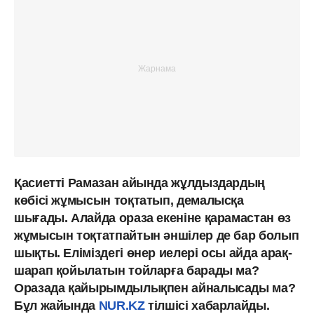
Қасиетті Рамазан айында жұлдыздардың
көбісі жұмысын тоқтатып, демалысқа
шығады. Алайда ораза екеніне қарамастан өз
жұмысын тоқтатпайтын әншілер де бар болып
шықты. Еліміздегі өнер иелері осы айда арақ-
шарап қойылатын тойларға барады ма?
Оразада қайырымдылықпен айналысады ма?
Бұл жайында
NUR.KZ
тілшісі хабарлайды.