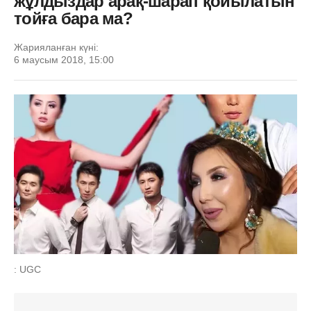
жұлдыздар арақ-шарап қойылатын
тойға бара ма?
Жарияланған күні:
6 маусым 2018, 15:00
: UGC