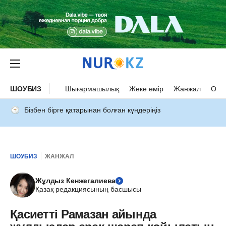
ШОУБИЗ
Шығармашылық
Жеке өмір
Жанжал
Оқыс
Бізбен бірге қатарынан болған күндеріңіз
ШОУБИЗ
ЖАНЖАЛ
Жұлдыз Кенжегалиева
Қазақ редакциясының басшысы
Қасиетті Рамазан айында