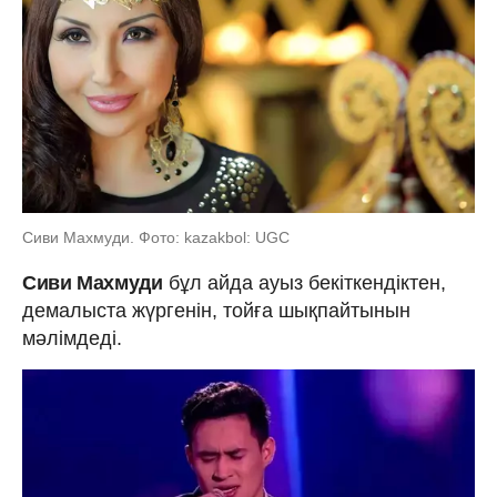
Сиви Махмуди. Фото: kazakbol: UGC
Сиви Махмуди
бұл айда ауыз бекіткендіктен,
демалыста жүргенін, тойға шықпайтынын
мәлімдеді.