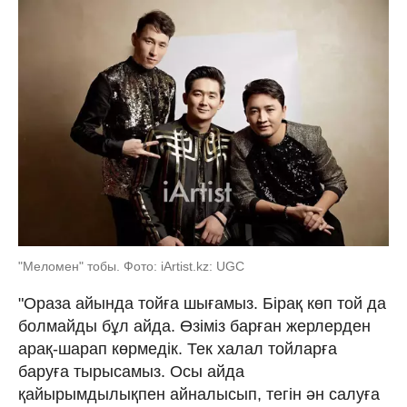
"Меломен" тобы. Фото: iArtist.kz: UGC
"Ораза айында тойға шығамыз. Бірақ көп той да
болмайды бұл айда. Өзіміз барған жерлерден
арақ-шарап көрмедік. Тек халал тойларға
баруға тырысамыз. Осы айда
қайырымдылықпен айналысып, тегін ән салуға