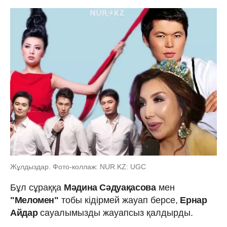
Жұлдыздар. Фото-коллаж: NUR.KZ: UGC
Бұл сұраққа
Мәдина Сәдуақасова
мен
"Меломен"
тобы кідірмей жауап берсе,
Ернар
Айдар
сауалымызды жауапсыз қалдырды.