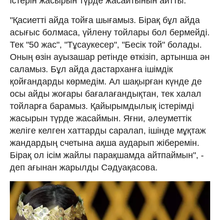
істерін жасырын түрде жасайтынын айтты.
"Қасиетті айда тойға шығамыз. Бірақ бұл айда
асығыс болмаса, үйлену тойлары бол бермейді.
Тек "50 жас", "Тұсаукесер", "Бесік той" болады.
Оның өзін ауызашар ретінде өткізіп, артынша ән
саламыз. Бұл айда дастарханға ішімдік
қойғандарды көрмедім. Ал шақырған күнде де
осы айды жоғары бағалағандықтан, тек халал
тойларға барамыз. Қайырымдылық істерімді
жасырын түрде жасаймын. Яғни, әлеуметтік
желіге келген хаттарды саралап, ішінде мұқтаж
жандардың счетына ақша аударып жіберемін.
Бірақ ол ісім жайлы парақшамда айтпаймын", -
деп ағынан жарылды Сәдуақасова.