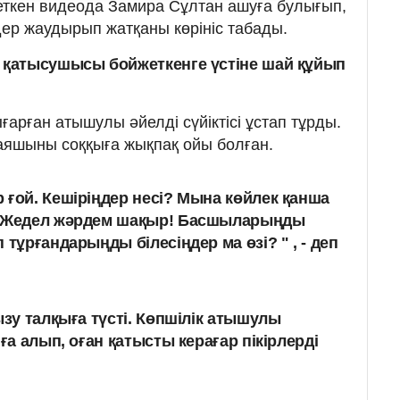
кеткен видеода Замира Сұлтан ашуға булығып,
ер жаудырып жатқаны көрініс табады.
қатысушысы бойжеткенге үстіне шай құйып
рған атышулы әйелді сүйіктісі ұстап тұрды.
аяшыны соққыға жықпақ ойы болған.
 ғой. Кешіріңдер несі? Мына көйлек қанша
? Жедел жәрдем шақыр! Басшыларыңды
 тұрғандарыңды білесіңдер ма өзі? " , - деп
зу талқыға түсті. Көпшілік атышулы
а алып, оған қатысты керағар пікірлерді