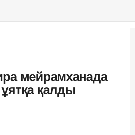
ира мейрамханада
ұятқа қалды