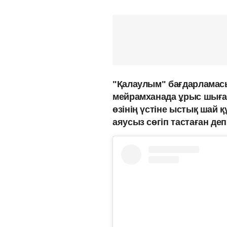
"Қалаулым" бағдарлама
мейрамханада ұрыс шыға
өзінің үстіне ыстық шай 
аяусыз сөгіп тастаған де