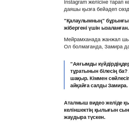
Instagram желісіне тарап 
даяшы қызға бейәдеп сөзд
"Қалаулымның" бұрынғы 
жібергені үшін ызаланған.
Мейрамханада жанжал шыға
Ол болмағанда, Замира д
"Аяғымды күйдірдіңдер
тұратынын білесің ба
шақыр. Кіммен сөйлесіп
айқайға салды Замира.
Аталмыш видео желіде қы
келіншектің қылығын сынғ
жаудыра түскен.