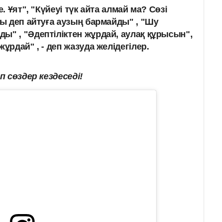
е. Ұят", "Күйеуі түк айта алмай ма? Сөзі
зы деп айтуға аузың бармайды" , "Шу
ы" , "Әдептіліктен жұрдай, аулақ құрысын",
ұрдай" , - деп жазуда желідегілер.
 сөздер кездеседі!