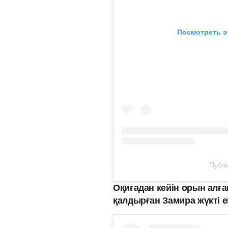
Посмотреть э
Публи
Оқиғадан кейін орын алғ
қалдырған Замира жүкті е