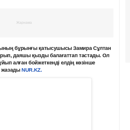
сының бұрынғы қатысушысы Замира Сұлтан
рып, даяшы қызды балағаттап тастады. Ол
құйып алған бойжеткенді елдің көзінше
п жазады
NUR.KZ.