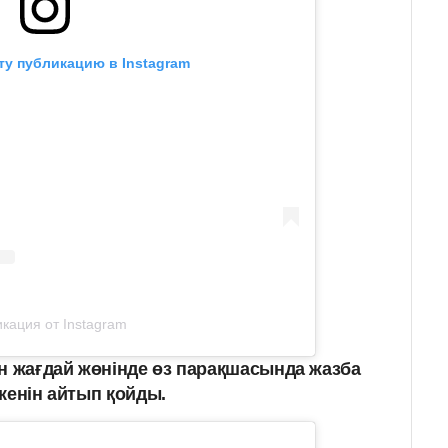
ту публикацию в Instagram
кация от Instagram
ан жағдай жөнінде өз парақшасында жазба
кенін айтып қойды.