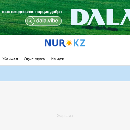
Жанжал
Оқыс оқиға
Имидж