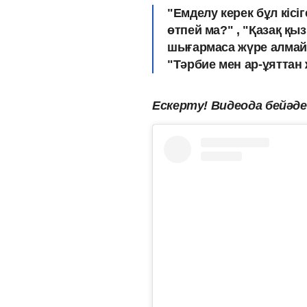
"Емделу керек бұл кісіг
өтпей ма?" , "Қазақ қы
шығармаса жүре алмайд
"Тәрбие мен ар-ұяттан ж
Ескерту! Видеода бейәдеп