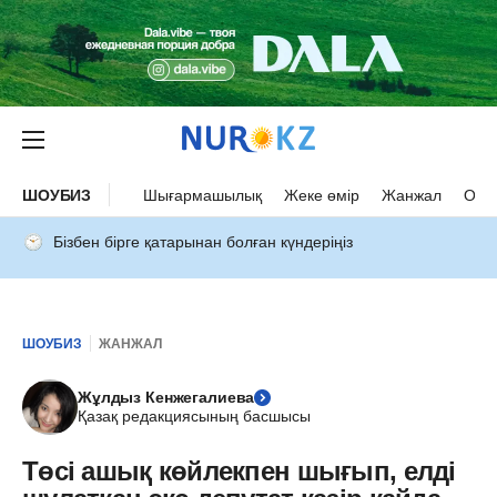
ШОУБИЗ
Шығармашылық
Жеке өмір
Жанжал
Оқыс
Бізбен бірге қатарынан болған күндеріңіз
ШОУБИЗ
ЖАНЖАЛ
Жұлдыз Кенжегалиева
Қазақ редакциясының басшысы
Төсі ашық көйлекпен шығып, елді