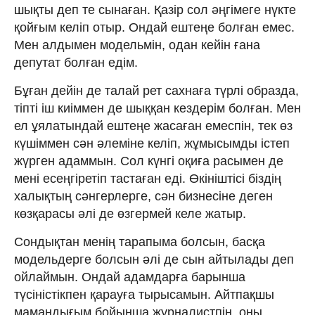
шықты деп те сынаған. Қазір сол әңгімеге нүкте
қойғым келіп отыр. Ондай ештеңе болған емес.
Мен алдымен модельмін, одан кейін ғана
депутат болған едім.
Бұған дейін де талай рет сахнаға түрлі образда,
тіпті іш киіммен де шыққан кездерім болған. Мен
ел ұялатындай ештеңе жасаған емеспін, тек өз
күшіммен сән әлеміне келіп, жұмысымды істеп
жүрген адаммын. Сол күнгі оқиға расымен де
мені есеңгіретіп тастаған еді. Өкініштісі біздің
халықтың сәнгерлерге, сән бизнесіне деген
көзқарасы әлі де өзгермей келе жатыр.
Сондықтан менің тарапыма болсын, басқа
модельдерге болсын әлі де сын айтылады деп
ойлаймын. Ондай адамдарға барынша
түсіністікпен қарауға тырысамын. Айтпақшы
мамандығым бойынша журналистпін, оны