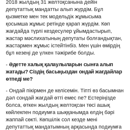
2018 жылдың 31 желтоқсанына дейін
депутаттық мандатты алып жүрдім. Бұл
қызметке мен тек модельдік жұмысыма
қосымша жұмыс ретінде қарап жүрдім. Көп
жағдайда түрлі кездесулер ұйымдастырып,
жастар мәслихатының депутаты болғандықтан,
жастармен жұмыс істейтінбіз. Мен үшін өмірдің
бұл кезеңі де үлкен тәжірибе болды.
-
Әдетте халық қалаулыларын сынға алып
жатады? Сіздің басыңыздан ондай жағдайлар
өтпеді ме?
- Ондай пікірмен де келісемін. Тіпті өз басымнан
дәл сондай жағдай өтті емес пе? Естеріңізде
болса, өткен жылдың желтоқсан төсі ашық
көйлекпен подиумға шыққанымда елдің бәрі
жаппай сөкті. Көпшілік сол кезде мені
депутаттық мандатымның арқасында подиумға