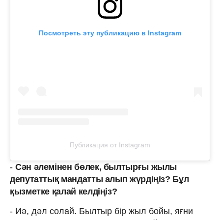
Посмотреть эту публикацию в Instagram
Публикация от Instagram
-
Сән әлемінен бөлек, былтырғы жылы
депутаттық мандатты алып жүрдіңіз? Бұл
қызметке қалай келдіңіз?
- Иә, дәл солай. Былтыр бір жыл бойы, яғни