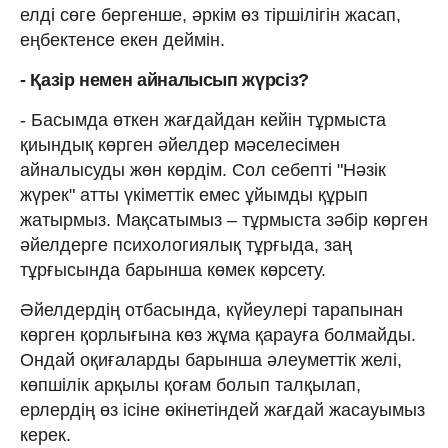
елді сөге бергенше, әркім өз тіршілігін жасап,
еңбектенсе екен деймін.
- Қазір немен айналысып жүрсіз?
- Басымда өткен жағдайдан кейін тұрмыста
қиындық көрген әйелдер мәселесімен
айналысуды жөн көрдім. Сол себепті "Нәзік
жүрек" атты үкіметтік емес ұйымды құрып
жатырмыз. Мақсатымыз – тұрмыста зәбір көрген
әйелдерге психологиялық тұрғыда, заң
тұрғысында барынша көмек көрсету.
Әйелдердің отбасында, күйеулері тарапынан
көрген қорлығына көз жұма қарауға болмайды.
Ондай оқиғаларды барынша әлеуметтік желі,
көпшілік арқылы қоғам болып талқылап,
ерлердің өз ісіне өкінетіндей жағдай жасауымыз
керек.