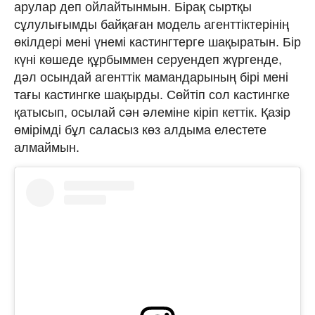
арулар деп ойлайтынмын. Бірақ сыртқы
сұлулығымды байқаған модель агенттіктерінің
өкілдері мені үнемі кастингтерге шақыратын. Бір
күні көшеде құрбыммен серуендеп жүргенде,
дәл осындай агенттік мамандарының бірі мені
тағы кастингке шақырды. Сөйтіп сол кастингке
қатысып, осылай сән әлеміне кіріп кеттік. Қазір
өмірімді бұл саласыз көз алдыма елестете
алмаймын.