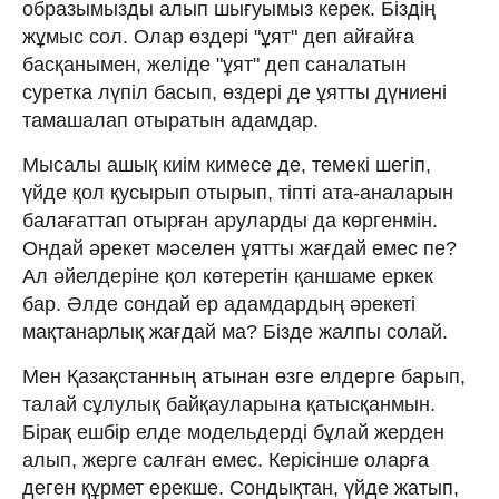
образымызды алып шығуымыз керек. Біздің
жұмыс сол. Олар өздері "ұят" деп айғайға
басқанымен, желіде "ұят" деп саналатын
суретка лүпіл басып, өздері де ұятты дүниені
тамашалап отыратын адамдар.
Мысалы ашық киім кимесе де, темекі шегіп,
үйде қол қусырып отырып, тіпті ата-аналарын
балағаттап отырған аруларды да көргенмін.
Ондай әрекет мәселен ұятты жағдай емес пе?
Ал әйелдеріне қол көтеретін қаншаме еркек
бар. Әлде сондай ер адамдардың әрекеті
мақтанарлық жағдай ма? Бізде жалпы солай.
Мен Қазақстанның атынан өзге елдерге барып,
талай сұлулық байқауларына қатысқанмын.
Бірақ ешбір елде модельдерді бұлай жерден
алып, жерге салған емес. Керісінше оларға
деген құрмет ерекше. Сондықтан, үйде жатып,