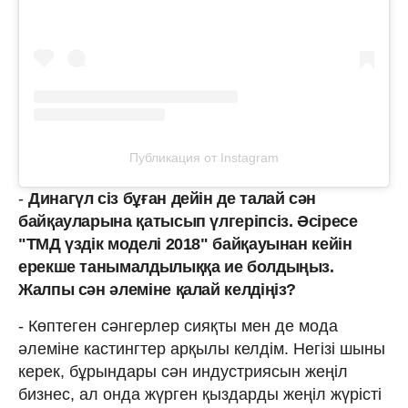
Публикация от Instagram
-
Динагүл сіз бұған дейін де талай сән
байқауларына қатысып үлгеріпсіз. Әсіресе
"ТМД үздік моделі 2018" байқауынан кейін
ерекше танымалдылыққа ие болдыңыз.
Жалпы сән әлеміне қалай келдіңіз?
- Көптеген сәнгерлер сияқты мен де мода
әлеміне кастингтер арқылы келдім. Негізі шыны
керек, бұрындары сән индустриясын жеңіл
бизнес, ал онда жүрген қыздарды жеңіл жүрісті