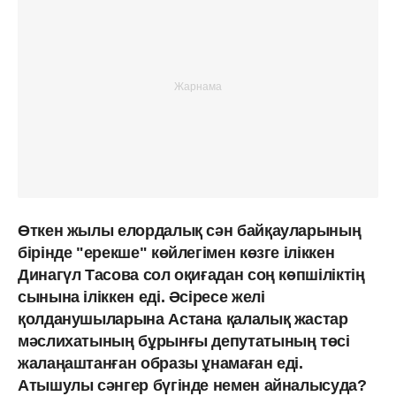
Өткен жылы елордалық сән байқауларының
бірінде "ерекше" көйлегімен көзге іліккен
Динагүл Тасова сол оқиғадан соң көпшіліктің
сынына іліккен еді. Әсіресе желі
қолданушыларына Астана қалалық жастар
мәслихатының бұрынғы депутатының төсі
жалаңаштанған образы ұнамаған еді.
Атышулы сәнгер бүгінде немен айналысуда?