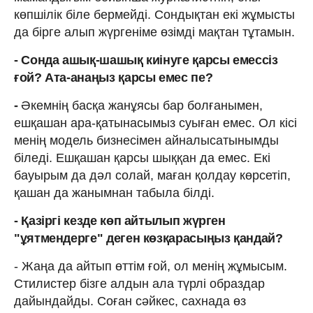
көпшілік біле бермейді. Сондықтан екі жұмысты
да бірге алып жүргеніме өзімді мақтан тұтамын.
- Сонда ашық-шашық киінуге қарсы емессіз
ғой? Ата-анаңыз қарсы емес пе?
-
Әкемнің басқа жанұясы бар болғанымен,
ешқашан ара-қатынасымыз суыған емес. Ол кісі
менің модель бизнесімен айналысатынымды
біледі. Ешқашан қарсы шыққан да емес. Екі
бауырым да дәл солай, маған қолдау көрсетіп,
қашан да жанымнан табыла білді.
- Қазіргі кезде көп айтылып жүрген
"ұятмендерге" деген көзқарасыңыз қандай?
- Жаңа да айтып өттім ғой, ол менің жұмысым.
Стилистер бізге алдын ала түрлі образдар
дайындайды. Соған сәйкес, сахнада өз