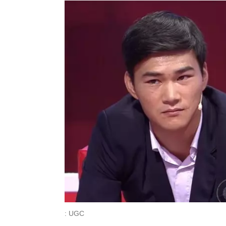
: UGC