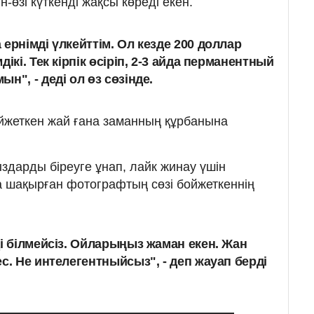
н-өзі күткенді жақсы көреді екен.
ернімді үлкейттім. Ол кезде 200 доллар
ікі. Тек кірпік өсіріп, 2-3 айда перманентный
н", - деді ол өз сөзінде.
йжеткен жай ғана заманның құрбанына
дарды біреуге ұнап, лайк жинау үшін
 шақырған фотографтың сөзі бойжеткеннің
ді білмейсіз. Ойларыңыз жаман екен. Жан
с. Не интелегентныйсыз", - деп жауап берді