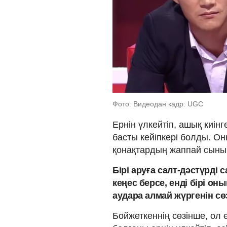
Фото: Видеодан кадр: UGC
Ернін үлкейтіп, ашық киін
басты кейіпкері болды. Он
қонақтардың жаппай сыны
Бірі аруға салт-дәстүрді 
кеңес берсе, енді бірі он
аудара алмай жүргенін сөз
Бойжеткеннің сөзінше, ол 