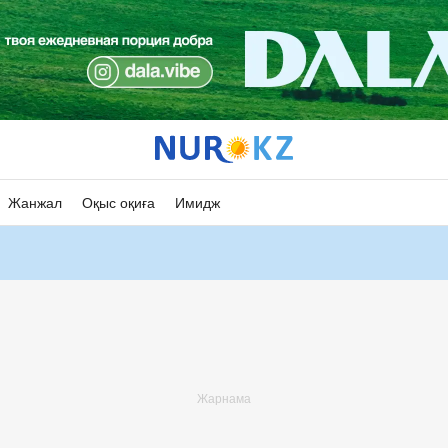
Жанжал
Оқыс оқиға
Имидж