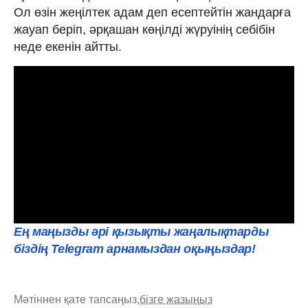
Ол өзін жеңілтек адам деп есептейтін жандарға
жауап беріп, әрқашан көңілді жүруінің себібін
неде екенін айтты.
Ең маңызды әрі қызықты жаңалықтарды
біздің Telegram арнамыздан оқыңыздар!
Мәтіннен қате тапсаңыз,
бізге жазыңыз