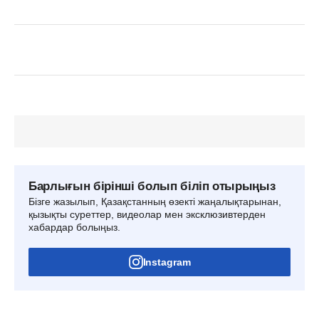
Барлығын бірінші болып біліп отырыңыз
Бізге жазылып, Қазақстанның өзекті жаңалықтарынан,
қызықты суреттер, видеолар мен эксклюзивтерден
хабардар болыңыз.
Instagram