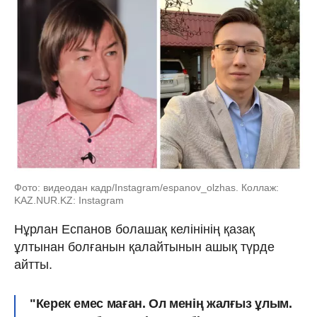
Фото: видеодан кадр/Instagram/espanov_olzhas. Коллаж:
KAZ.NUR.KZ: Instagram
Нұрлан Еспанов болашақ келінінің қазақ
ұлтынан болғанын қалайтынын ашық түрде
айтты.
"Керек емес маған. Ол менің жалғыз ұлым.