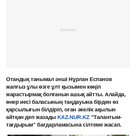
Отандық танымал әнші Нұрлан Еспанов
жалғыз ұлы өзге ұлт қызымен көңіл
жарастырмақ болғанын ашық айтты. Алайда,
өнер иесі баласының таңдауына бірден өз
қарсылығын білдіріп, оған әкелік ақылын
айтқан деп жазады
KAZ.NUR.KZ
"Талантым-
тағдырым" бағдарламасына сілтеме жасап.