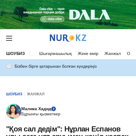
ШОУБИЗ
Шығармашылық
Жеке өмір
Жанжал
Оқыс
Бізбен бірге қатарынан болған күндеріңіз
ШОУБИЗ
ЖАНЖАЛ
Малика Хадид
Бұрынғы қызметкер
"Қоя сал дедім": Нұрлан Еспанов