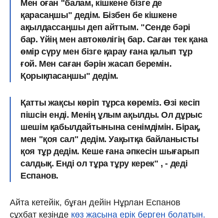
Мен оған "балам, кішкене бізге де
қарасаңшы" дедім. Бізбен бе кішкене
ақылдассаңшы деп айттым. "Сенде бәрі
бар. Үйің мен автокөлігің бар. Саған тек қана
өмір сүру мен бізге қарау ғана қалып тұр
ғой. Мен саған бәрін жасап беремін.
Қорықпасаңшы" дедім.
Қатты жақсы көріп тұрса көреміз. Өзі кесіп
пішсін енді. Менің ұлым ақылды. Ол дұрыс
шешім қабылдайтынына сенімдімін. Бірақ,
мен "қоя сал" дедім. Уақытқа байланысты
қоя тұр дедім. Кеше ғана әпкесін шығарып
салдық. Енді ол тұра тұру керек" , - деді
Еспанов.
Айта кетейік, бұған дейін Нұрлан Еспанов
сұхбат кезінде
көз жасына ерік берген болатын.