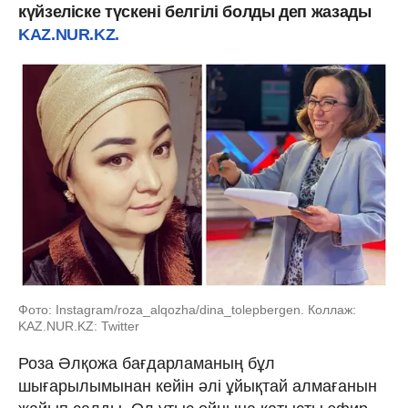
күйзеліске түскені белгілі болды деп жазады
KAZ.NUR.KZ.
Фото: Instagram/roza_alqozha/dina_tolepbergen. Коллаж:
KAZ.NUR.KZ: Twitter
Роза Әлқожа бағдарламаның бұл
шығарылымынан кейін әлі ұйықтай алмағанын