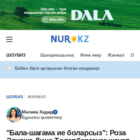
ШОУБИЗ
Шығармашылық
Жеке өмір
Жанжал
Оқыс
Бізбен бірге қатарынан болған күндеріңіз
ШОУБИЗ
ЖАНЖАЛ
Малика Хадид
Бұрынғы қызметкер
"Бала-шағама ие боларсыз": Роза