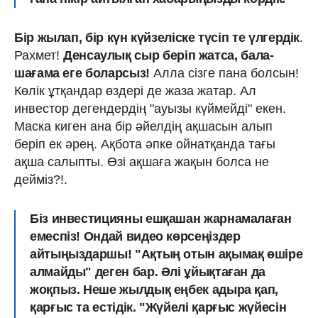
Бір жылап, бір күн күйзеліске түсіп те үлгердік
.
Рахмет!
Денсаулық сыр беріп жатса, бала-
шағама еге боларсыз!
Алла сізге пана болсын!
Көлік ұтқандар өздері де жаза жатар. Ал
инвестор дегендердің "ауызы күймейді" екен.
Маска киген ана бір әйелдің ақшасын алып
беріп ек әрең. Ақбота әпке ойнатқанда тағы
ақша салыпты. Өзі ақшаға жақын болса не
дейміз?!.
Біз инвестицияны ешқашан жарнамалаған
емеспіз!
Ондай видео көрсеңіздер
айтыңыздаршы! "Ақтың отын ақымақ өшіре
алмайды" деген бар.
Әлі ұйықтаған да
жоқпыз.
Неше жылдық еңбек адыра қап,
қ
арғыс та естідік.
"Жүйелі қарғыс жүйесін