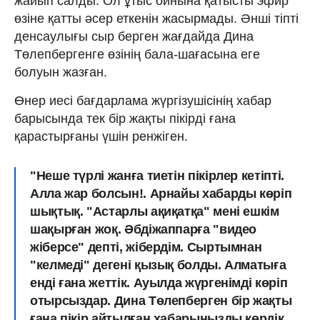
жайып салды. Ол ұтыс ойнына қатысты эфир
өзіне қатты әсер еткенін жасырмады. Әнші тіпті
денсаулығы сыр берген жағдайда Дина
Төлепбергенге өзінің бала-шағасына еге
болуын жазған.
Өнер иесі бағдарлама жүргізушісінің хабар
барысында тек бір жақты пікірді ғана
қарастырғаны үшін ренжіген.
"Неше түрлі жанға тиетін пікірлер кетіпті.
Алла жар болсын!. Арнайы хабарды көріп
шықтық.
"Астарлы ақиқатқа" мені ешкім
шақырған жоқ.
Әбдіжаппарға "видео
жіберсе" депті, жібердім.
Сыртымнан
"келмеді" дегені қызық болды.
Алматыға
енді ғана жеттік. Ауылда жүргенімді көріп
отырсыздар. Дина Төлепберген бір жақты
ғана пікір айтылған хабарыңызды көрдік.