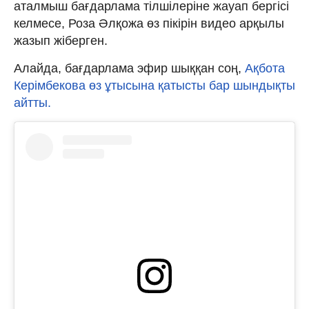
аталмыш бағдарлама тілшілеріне жауап бергісі
келмесе, Роза Әлқожа өз пікірін видео арқылы
жазып жіберген.
Алайда, бағдарлама эфир шыққан соң,
Ақбота
Керімбекова өз ұтысына қатысты бар шындықты
айтты.