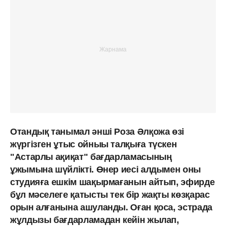
Отандық танымал әнші Роза Әлқожа өзі
жүргізген ұтыс ойныы талқыға түскен
"Астарлы ақиқат" бағдарламасының
ұжымына шүйлікті. Өнер иесі алдымен оны
студияға ешкім шақырмағанын айтып, эфирде
бұл мәселеге қатысты тек бір жақты көзқарас
орын алғанына ашуланды. Оған қоса, эстрада
жұлдызы бағдарламадан кейін жылап,