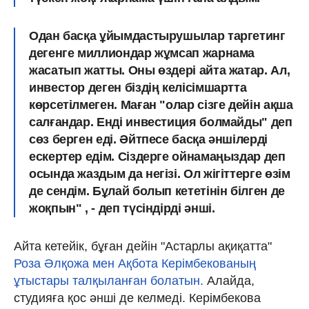
Одан басқа ұйымдастырушылар таргетинг
дегенге миллиондар жұмсап жарнама
жасатып жатты. Оны өздері айта жатар. Ал,
инвестор деген біздің келісімшартта
көрсетілмеген.
Маған "олар сізге дейін ақша
салғандар. Енді инвестиция болмайды" деп
сөз берген еді.
Әйтпесе басқа әншілерді
ескертер едім. Сіздерге ойнамаңыздар деп
осында жаздым да негізі.
Ол жігіттерге өзім
де сендім. Бұлай болып кететінін білген де
жоқпын"
, - деп түсіндірді әнші.
Айта кетейік, бұған дейін "Астарлы ақиқатта"
Роза Әлқожа мен Ақбота Керімбекованың
ұтыстары талқыланған болатын.
Алайда,
студияға қос әнші де келмеді. Керімбекова