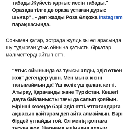
табады.Жүйесіз қарғыс иесін табады."
Оразада тілге де ораза ұстаған дұрыс
шығар" , - деп жазды Роза Әлқожа
Instagram
парақшасында.
Сонымен қатар, эстрада жұлдызы ел арасында
шу тудырған ұтыс ойнына қатысты бірқатар
мәліметтерді айтып өтті.
"Ұтыс ойынында өз туысы алды, әділ өткен
жоқ" дегендер үшін. Мен мына кісіні
танымаймын да! Үш көлік үш қалаға кетті.
Атырау, Қарағанды және Түркістан. Кешегі
дауға байланысты тағы да салып қояйын.
Б
ірінші кезеңде бәрі әділ өтті.
Ұтпағандарға
ақшасын қайтарам деп айта алмаймын. Бәрі
бірдей ұтпайды ғой. Ол менің қалтама
түскен жоқ.
Жарнама үшін ғана алдым.