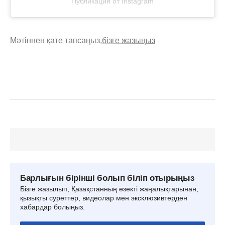
Публикация от Instagram
Мәтіннен қате тапсаңыз,
бізге жазыңыз
Барлығын бірінші болып біліп отырыңыз
Бізге жазылып, Қазақстанның өзекті жаңалықтарынан,
қызықты суреттер, видеолар мен эксклюзивтерден
хабардар болыңыз.