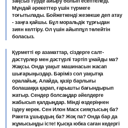
заңсыз түрде айыру болып есептеледі.
Мұндай әрекеттер үшін түрмеге
тоғытылады.
Бойжеткенді жезөкше деп атау
- заңға қайшы.
Бұл моральдік тұрғыдан
зиян келтіру. Ол үшін айыппұл төлейтін
боласыз.
Қүрметті ер азаматтар, сіздерге салт-
дәстүрлер мен дәстүрлі тәртіп ұнайды ма?
Жақсы. Онда уақыт машинасын жасап
шығарыңыздар. Бәріміз сол уақытқа
оралайық. Алайда, қазір барлығы
болашаққа қарап, ғарышты бағындырып
жатыр. Сендер болсаңдар әйелдерге
жабысып қалдыңдар.
Мінді өздеріңнен
іздеу керек
. Сен Илон Маск сияқтысың ба?
Ракета ұшырдың ба? Жоқ па? Онда бар да
жұмысыңды істе! Қысқа юбка саған кедергі