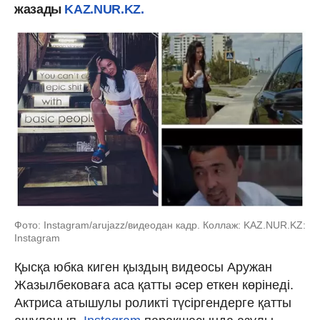
жазады
KAZ.NUR.KZ.
Фото: Instagram/arujazz/видеодан кадр. Коллаж: KAZ.NUR.KZ:
Instagram
Қысқа юбка киген қыздың видеосы Аружан
Жазылбековаға аса қатты әсер еткен көрінеді.
Актриса атышулы роликті түсіргендерге қатты