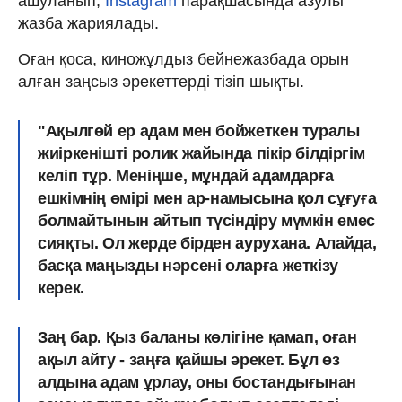
ашуланып,
Instagram
парақшасында азулы
жазба жариялады.
Оған қоса, киножұлдыз бейнежазбада орын
алған заңсыз әрекеттерді тізіп шықты.
"Ақылгөй ер адам мен бойжеткен туралы
жиіркенішті ролик жайында пікір білдіргім
келіп тұр. Меніңше, мұндай адамдарға
ешкімнің өмірі мен ар-намысына қол сұғуға
болмайтынын айтып түсіндіру мүмкін емес
сияқты. Ол жерде бірден аурухана. Алайда,
басқа маңызды нәрсені оларға жеткізу
керек.
Заң бар.
Қыз баланы көлігіне қамап, оған
ақыл айту - заңға қайшы әрекет.
Бұл өз
алдына адам ұрлау, оны бостандығынан