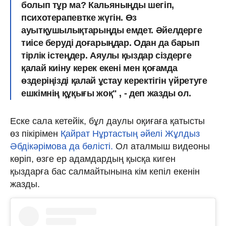
болып тұр ма? Кальяныңды шегіп,
психотерапевтке жүгін.
Өз
ауытқушылықтарыңды емдет. Әйелдерге
тиісе беруді доғарыңдар.
Одан да барып
тірлік істеңдер. Аяулы қыздар сіздерге
қалай киіну керек екені мен қоғамда
өздеріңізді қалай ұстау керектігін үйретуге
ешкімнің құқығы жоқ" , - деп жазды ол.
Еске сала кетейік, бұл даулы оқиғаға қатысты
өз пікірімен
Қайрат Нұртастың әйелі Жұлдыз
Әбдікәрімова да бөлісті.
Ол аталмыш видеоны
көріп, өзге ер адамдардың қысқа киген
қыздарға бас салмайтынына кім кепіл екенін
жазды.