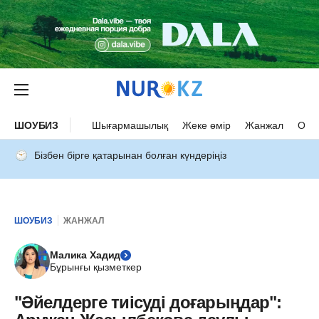
ШОУБИЗ
Шығармашылық
Жеке өмір
Жанжал
Оқыс
Бізбен бірге қатарынан болған күндеріңіз
ШОУБИЗ
ЖАНЖАЛ
Малика Хадид
Бұрынғы қызметкер
"Әйелдерге тиісуді доғарыңдар":