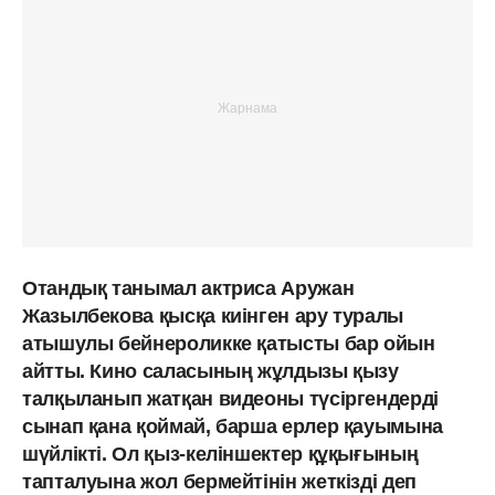
Отандық танымал актриса Аружан
Жазылбекова қысқа киінген ару туралы
атышулы бейнероликке қатысты бар ойын
айтты. Кино саласының жұлдызы қызу
талқыланып жатқан видеоны түсіргендерді
сынап қана қоймай, барша ерлер қауымына
шүйлікті. Ол қыз-келіншектер құқығының
тапталуына жол бермейтінін жеткізді деп