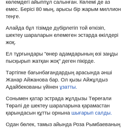
көлемдегі айыппұл салынған. Көлемі де аз
емес. Берісі 80 мың, арысы бір жарым миллион
теңге.
Алайда бұл тізімде дүбірлетіп той өткізіп,
шектеу шараларын елемеген эстарда өкілдері
жоқ.
Ел тұрғындары "өнер адамдарының өзі заңды
пысқырып жатқан жоқ" деген пікірде.
Тәртіпке бағынбағандардың арасында әнші
Жанар Айжанова бар. Ол қызы Айжұлдыз
Адайбекованы үйінен
ұзатты.
Сонымен қатар эстрада жұлдызы Төреғали
Төрәлі де шектеу шараларына қарамастан
қарындасын құтты орнына
шығарып салды.
Одан бөлек, тамыз айында Роза Рымбаеваның