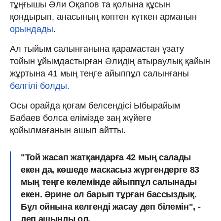
тұңғышы Әли Оқапов та қолына құсын
қондырып, анасының көптен күткен арманын
орындады
.
Ал тыйым салынғанына қарамастан ұзату
тойын ұйымдастырған Әлидің атыраулық қайын
жұртына 41 мың теңге айыппұл салынғаны
белгілі болды.
Осы орайда қоғам белсендісі Ыбырайым
Бабаев болса елімізде заң жүйеге
қойылмағанын ашып айтты.
"Той жасап жатқандарға 42 мың салады
екен да, көшеде маскасыз жүргендерге 83
мың теңге көлемінде айыппұл салынады
екен. Әрине ол барып тұрған бассыздық.
Бұл ойнына келгенді жасау деп білемін", -
деп ашынды ол.