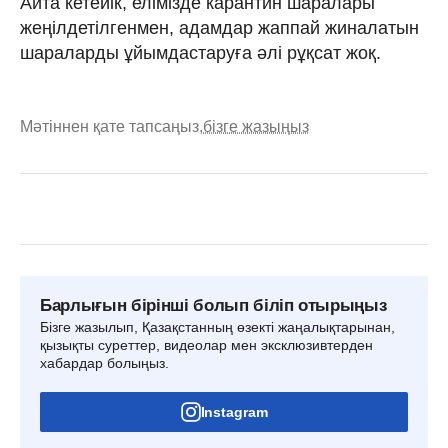
Айта кетейік, елімізде карантин шаралары
жеңілдетілгенмен, адамдар жаппай жиналатын
шараларды ұйымдастаруға әлі рұқсат жоқ.
Мәтіннен қате тапсаңыз,
бізге жазыңыз
Барлығын бірінші болып біліп отырыңыз
Бізге жазылып, Қазақстанның өзекті жаңалықтарынан,
қызықты суреттер, видеолар мен эксклюзивтерден
хабардар болыңыз.
Instagram