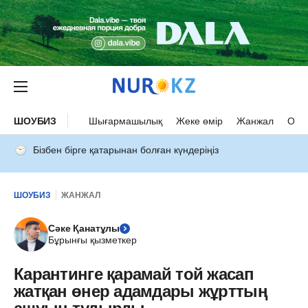
ШОУБИЗ
Шығармашылық
Жеке өмір
Жанжал
Оқыс
Бізбен бірге қатарынан болған күндеріңіз
ШОУБИЗ
ЖАНЖАЛ
Сәке Қанатұлы
Бұрынғы қызметкер
Карантинге қарамай той жасап
жатқан өнер адамдары жұрттың