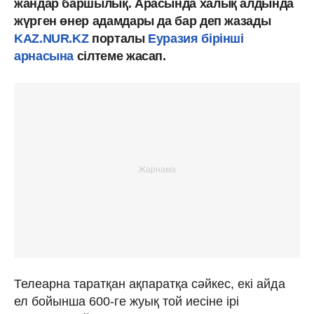
жандар баршылық. Арасында халық алдында
жүрген өнер адамдары да бар деп жазады
KAZ.NUR.KZ
порталы
Еуразия бірінші
арнасына
сілтеме жасап.
Телеарна таратқан ақпаратқа сәйкес, екі айда
ел бойынша 600-ге жуық той иесіне ірі