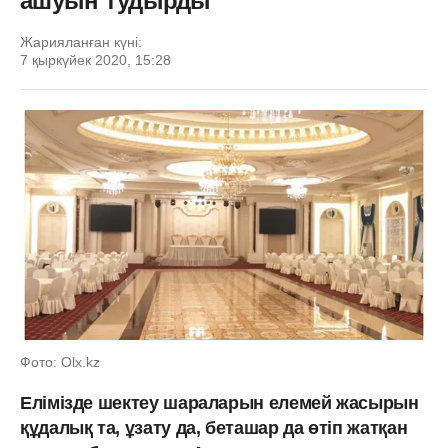
ашуын тудырды
Жарияланған күні:
7 қыркүйек 2020, 15:28
Фото: Olx.kz
Елімізде шектеу шараларын елемей жасырын
құдалық та, ұзату да, беташар да өтіп жатқан