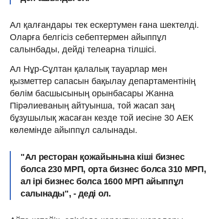
Ал қалғандары тек ескертумен ғана шектелді.
Оларға белгісіз себептермен айыппұл
салынбады, дейді телеарна тілшісі.
Ал Нұр-Сұлтан қалалық тауарлар мен
қызметтер сапасын бақылау департаментінің
бөлім басшысының орынбасары Жанна
Пірәлиеваның айтуынша, той жасап заң
бұзушылық жасаған кезде той иесіне 30 АЕК
көлемінде айыппұл салынады.
"Ал ресторан қожайынына кіші бизнес
болса 230 МРП, орта бизнес болса 310 МРП,
ал ірі бизнес болса 1600 МРП айыппұл
салынады", - деді ол.