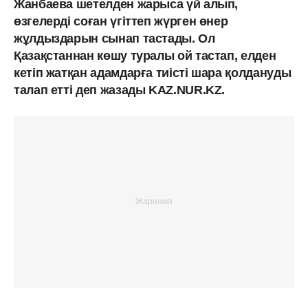
Жанбаева шетелден жарыса үй алып,
өзгелерді соған үгіттеп жүрген өнер
жұлдыздарын сынап тастады. Ол
Қазақстаннан көшу туралы ой тастап, елден
кетіп жатқан адамдарға тиісті шара қолдануды
талап етті деп жазады KAZ.NUR.KZ.