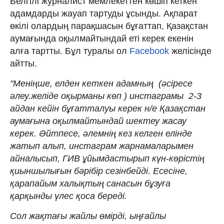
Белгілі журналист мемлекеттен көшіп кеткен
адамдарды жауап тартуды ұсынды. Ақпарат
өкілі олардың парақшасын бұғаттап, Қазақстан
аумағында оқылмайтындай еті керек екенін
алға тартты. Бұл туралы ол
Facebook
желісінде
айтты.
"Меніңше, елден кеткен адамның ​ (әсіресе
әлеу.желіде оқырманы көп ) инстаграмы ​ 2-3
айдан кейін бұғатталуы керек н/е Қазақстан
аумағына оқылмайтындай шектеу жасау
керек. Әйтпесе, әлемнің кез келген елінде
жатып алып, инстаграм жарнамаларымен
айналысып, ГИВ ұйымдастырып күн-көрістің
қиыншылығын бәрібір сезінбейді. Есесіне,
қарапайым халықтың санасын бұзуға
қарқынды үлес қоса береді.
Сол жақтағы жайлы өмірді, ыңғайлы