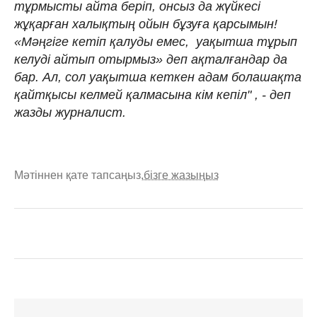
тұрмысты айта беріп, онсыз да жүйкесі
жұқарған халықтың ойын бұзуға қарсымын!
«Мәңгіге кетіп қалуды емес, ​ уақытша тұрып
келуді айтып отырмыз» деп ақталғандар да
бар. Ал, сол уақытша кеткен адам болашақта
қайтқысы келмей қалмасына кім кепіл" , - деп
жазды журналист.
Мәтіннен қате тапсаңыз,
бізге жазыңыз