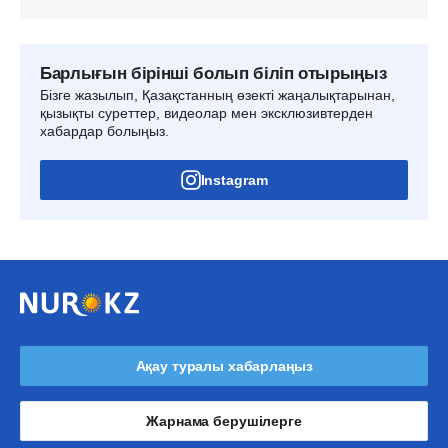
Барлығын бірінші болып біліп отырыңыз
Бізге жазылып, Қазақстанның өзекті жаңалықтарынан,
қызықты суреттер, видеолар мен эксклюзивтерден
хабардар болыңыз.
Instagram
Ақау туралы хабарлаңыз
Жарнама берушілерге