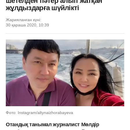
шетелден пәтер алып жатқан
жұлдыздарға шүйлікті
Жарияланған күні:
30 қараша 2020, 10:39
Фото: Instagram/altynaizhorabayeva
Отандық танымал журналист Мөлдір