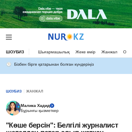
ШОУБИЗ
Шығармашылық
Жеке өмір
Жанжал
Оқыс
Бізбен бірге қатарынан болған күндеріңіз
ШОУБИЗ
ЖАНЖАЛ
Малика Хадид
Бұрынғы қызметкер
"Көше берсін": Белгілі журналист