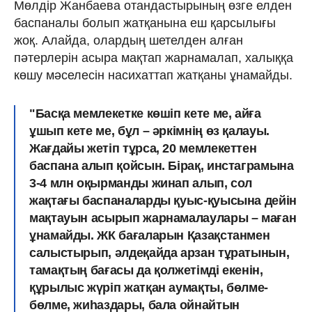
Мөлдір Жанбаева отандастырының өзге елден
баспаналы болып жатқанына еш қарсылығы
жоқ. Алайда, олардың шетелден алған
пәтерлерін асыра мақтап жарнамалап, халыққа
көшу мәселесін насихаттап жатқаны ұнамайды.
"Басқа мемлекетке көшіп кете ме, айға
ұшып кете ме, бұл – әркімнің өз қалауы.
Жағдайы жетіп тұрса, 20 мемлекеттен
баспана алып қойсын. Бірақ, инстаграмына
3-4 млн оқырманды жинап алып, сол​
жақтағы баспаналарды қуыс-қуысына дейін
мақтауын асырып жарнамалаулары – маған
ұнамайды. ЖК бағаларын Қазақстанмен
салыстырып, әлдеқайда арзан тұратынын,
тамақтың бағасы да қолжетімді екенін,
құрылыс жүріп жатқан аумақты, бөлме-
бөлме, жиһаздары, бала ойнайтын