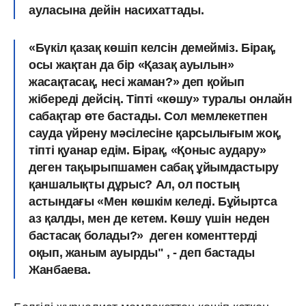
ауласына дейін насихаттады.
«Бүкіл қазақ көшіп келсін демейміз. Бірақ,
осы жақтан да бір «Қазақ ауылын»
жасақтасақ, несі жаман?» деп қойып
жібереді дейсің. Тіпті «көшу» туралы онлайн
сабақтар өте бастады. Сол мемлекетпен
сауда үйрену мәсілесіне қарсылығым жоқ,
тіпті қуанар едім. Бірақ, «Қоныс аудару»
деген тақырыпшамен сабақ ұйымдастыру
қаншалықты дұрыс? Ал, ол постың
астындағы «Мен көшкім келеді. Бұйыртса
аз қалды, мен де кетем. Көшу үшін неден
бастасақ болады?» ​ деген коменттерді
оқып, жаным ауырды" , - деп бастады
Жанбаева.