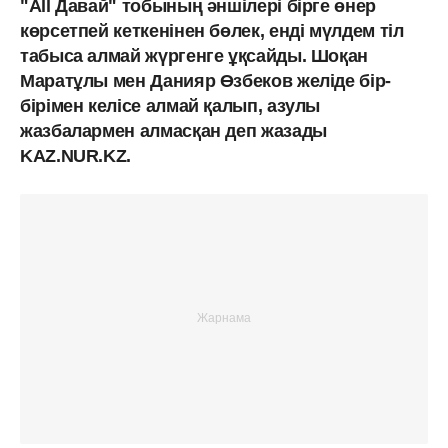
"All Давай" тобының әншілері бірге өнер
көрсетпей кеткенінен бөлек, енді мүлдем тіл
табыса алмай жүргенге ұқсайды. Шоқан
Маратұлы мен Данияр Өзбеков желіде бір-
бірімен келісе алмай қалып, азулы
жазбалармен алмасқан деп жазады
KAZ.NUR.KZ.