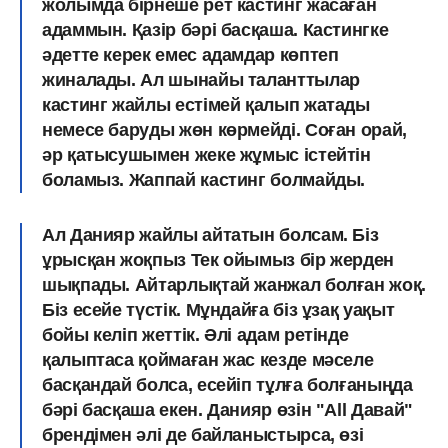
жолымда бірнеше рет кастинг жасаған
адаммын. Қазір бәрі басқаша. Кастингке
әдетте керек емес адамдар көптеп
жиналады. Ал шынайы таланттылар
кастинг жайлы естімей қалып жатады
немесе баруды жөн көрмейді. Соған орай,
әр қатысушымен жеке жұмыс істейтін
боламыз. Жаппай кастинг болмайды.
Ал Данияр жайлы айтатын болсам. Біз
ұрысқан жоқпыз Тек ойымыз бір жерден
шықпады. Айтарлықтай жанжал болған жоқ.
Біз есейе түстік. Мұндайға біз ұзақ уақыт
бойы келіп жеттік. Әлі адам ретінде
қалыптаса қоймаған жас кезде мәселе
басқандай болса, есейіп тұлға болғаныңда
бәрі басқаша екен. Данияр өзін "All Давай"
брендімен әлі де байланыстырса, өзі