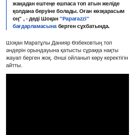
жаңадан ештеңе ешпаса топ атын желіде
қолдана беруіне болады. Оған көзқарасым
оң" , - деді Шоқан
"Paparazzi"
бағдарламасына
берген сұхбатында.
Шоқан Маратұлы Данияр Өзбековтың топ
әндерін орындауына қатысты сұраққа нақты
жауап берген жоқ. Әнші ойланып көру керектігін
айтты.