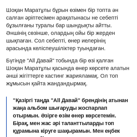
Шоқан Маратұлы бұрын өзімен бір топта ән
салған әріптесімен арақатынасы не себепті
бұзылғаны туралы бар шындықты айтты.
Әншінің сөзінше, олардың ойы бір жерден
шықпаған. Сол себепті, өнер иелерінің
арасында келіспеушіліктер туындаған.
Бүгінде "Аll Давай" тобында бір өзі қалған
Шоқан Маратұлы қасында өнер көрсете алатын
әнші жігіттерге кастинг жарияламақ. Ол топ
жұмысын қайта жандандырмақ.
"Қазіргі таңда "All Давай" брендінің атынан
жаңа альбом шығаруды жоспарлап
отырмын. Әзірге өзім өнер көрсетемін.
Бірақ, мен жас әрі таланттыларды топ
құрамына кіруге шақырамын. Мен еңбек