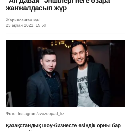
"All Давай" әншілері неге өзара
жанжалдасып жүр
Жарияланған күні:
23 ақпан 2021, 15:59
Фото: Instagram/zvezdopad_kz
Қазақстандық шоу-бизнесте өзіндік орны бар