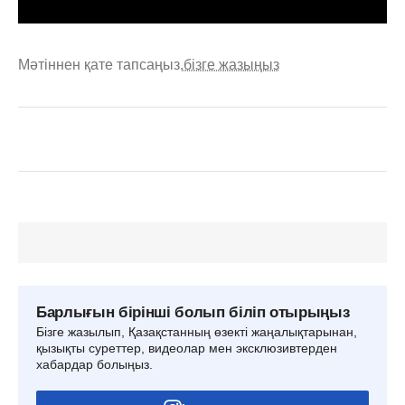
Мәтіннен қате тапсаңыз,
бізге жазыңыз
Барлығын бірінші болып біліп отырыңыз
Бізге жазылып, Қазақстанның өзекті жаңалықтарынан,
қызықты суреттер, видеолар мен эксклюзивтерден
хабардар болыңыз.