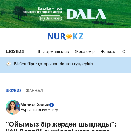
ШОУБИЗ
Шығармашылық
Жеке өмір
Жанжал
Оқыс
Бізбен бірге қатарынан болған күндеріңіз
ШОУБИЗ
ЖАНЖАЛ
Малика Хадид
Бұрынғы қызметкер
"Ойымыз бір жерден шықпады":