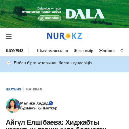
ШОУБИЗ
Шығармашылық
Жеке өмір
Жанжал
Оқыс
Бізбен бірге қатарынан болған күндеріңіз
ШОУБИЗ
ЖАНЖАЛ
Малика Хадид
Бұрынғы қызметкер
Айгүл Елшібаева: Хиджабты