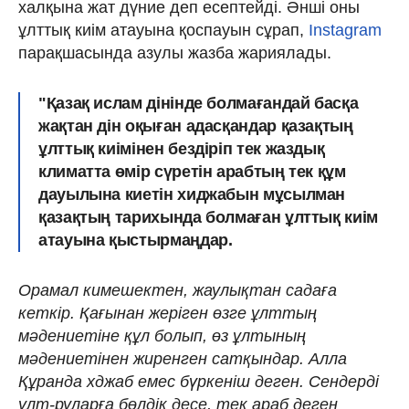
халқына жат дүние деп есептейді. Әнші оны
ұлттық киім атауына қоспауын сұрап,
Instagram
парақшасында азулы жазба жариялады.
"Қазақ ислам дінінде болмағандай басқа
жақтан дін оқыған адасқандар қазақтың
ұлттық киімінен бездіріп тек жаздық
климатта өмір сүретін арабтың тек құм
дауылына киетін хиджабын мұсылман
қазақтың тарихында болмаған ұлттық киім
атауына қыстырмаңдар.
Орамал кимешектен, жаулықтан садаға
кеткір. Қағынан жеріген өзге ұлттың
мәдениетіне құл болып, өз ұлтының
мәдениетінен жиренген сатқындар. Алла
Құранда хджаб емес бүркеніш деген. Сендерді
ұлт-руларға бөлдік десе, тек араб деген