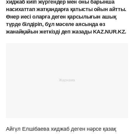
хиджаб киіп жүргендер мен оны барынша
насихаттап жатқандарға қатысты ойын айтты.
Өнер иесі оларға деген қарсылығын ашық
түрде білдіріп, бұл мәселе аясында өз
жанайқайын жеткізді деп жазады KAZ.NUR.KZ.
Айгүл Елшібаева хиджаб деген нәрсе қазақ