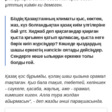
ұлттың киімін ки демеген.
Біздің Қазақстанның климаты қыс, көктем,
жаз, күз болғандықтан қазақ киім үлгілеріне
бай ұлт. Хиджаб деп қақсағандар қақаған
қыста қағымен қатып қалмасаң, қыста неге
бөрік киіп жүрсіңдер? Көшеде қыздардың
шашы еркектің нәпсісін оятады дейсіңдер.
Сендерге көше ылыққан еркекке толы
болды ғой.
Қазақ қос бұрымды, қолаң шаш қызына орамал
тақпаған. Қыз бала тақия, төбетей, келіншек
- сәукеле, қасаба, жаулық, әже - орамал,
кимешек киген. Алла тура жолдан
айырмасын", - деп жазды әнші парақшасында.