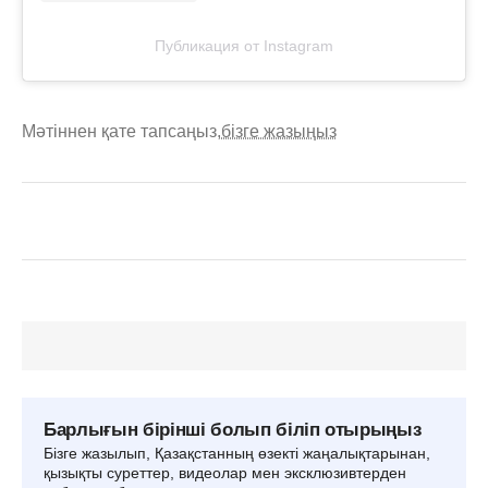
Публикация от Instagram
Мәтіннен қате тапсаңыз,
бізге жазыңыз
Барлығын бірінші болып біліп отырыңыз
Бізге жазылып, Қазақстанның өзекті жаңалықтарынан,
қызықты суреттер, видеолар мен эксклюзивтерден