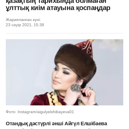
қазақтың тарихында болмаған
ұлттық киім атауына қоспаңдар
Жарияланған күні:
23 сәуір 2021, 15:38
Фото: Instagram/aigulyelshibayeva01
Отандық дәстүрлі әнші Айгүл Елшібаева