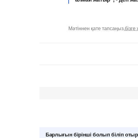
Мәтіннен қате тапсаңыз,
бізге
Барлығын бірінші болып біліп оты