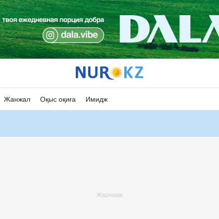
Жанжал
Оқыс оқиға
Имидж