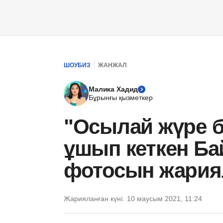
ШОУБИЗ
ЖАНЖАЛ
Малика Хадид
Бұрынғы қызметкер
"Осылай жүре б
ұшып кеткен Ба
фотосын жари
Жарияланған күні:
10 маусым 2021, 11:24