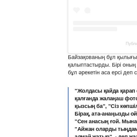
Публи
Байзақованың бұл қылығы 
қалыптастырды. Бірі оның м
бұл әрекетін аса ерсі деп 
"Жолдасы қайда қарап
қалғанда жалаңаш фот
қызсың ба", "Сіз көпші
Бірақ, ата-анаңызды ой
"Сен анасың ғой. Мына
"Айжан оларды тыңдама
алмай жатыр", - деп жа