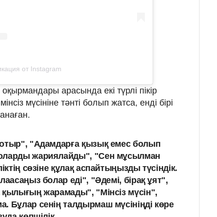
кация от Instagram
оқырмандары арасында екі түрлі пікір
інсіз мүсініне тәнті болып жатса, енді бірі
санаған.
 отыр", "Адамдарға қызық емес болып
оларды жариялайды", "Сен мұсылман
ліктің сөзіне құлақ аспайтыңызды түсіндік.
лаасаңыз болар еді", "Әдемі, бірақ ұят",
 қылығың жарамады", "Мінсіз мүсін",
. Бұлар сенің талдырмаш мүсініңді көре
зуда көпшілік.