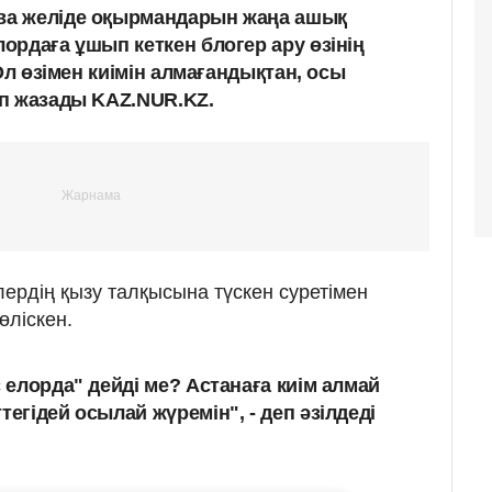
а желіде оқырмандарын жаңа ашық
ордаға ұшып кеткен блогер ару өзінің
Ол өзімен киімін алмағандықтан, осы
п жазады KAZ.NUR.KZ.
лердің қызу талқысына түскен суретімен
өліскен.
с елорда" дейді ме? Астанаға киім алмай
тегідей осылай жүремін", - деп әзілдеді