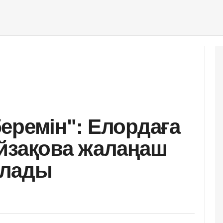
еремін": Елордаға
йзақова жалаңаш
ялады