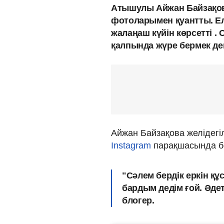
Атышулы Айжан Байзақов
фотоларымен қуантты. Ел
жалаңаш күйін көрсетті . 
қалпында жүре бермек де
Айжан Байзақова желідегі
Instagram
парақшасында б
"Сәлем бердік еркін құ
бардым дедім ғой. Әдет
блогер.