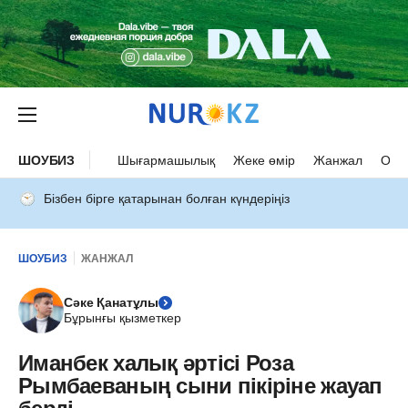
ШОУБИЗ
Шығармашылық
Жеке өмір
Жанжал
Оқыс
Бізбен бірге қатарынан болған күндеріңіз
ШОУБИЗ
ЖАНЖАЛ
Сәке Қанатұлы
Бұрынғы қызметкер
Иманбек халық әртісі Роза
Рымбаеваның сыни пікіріне жауап