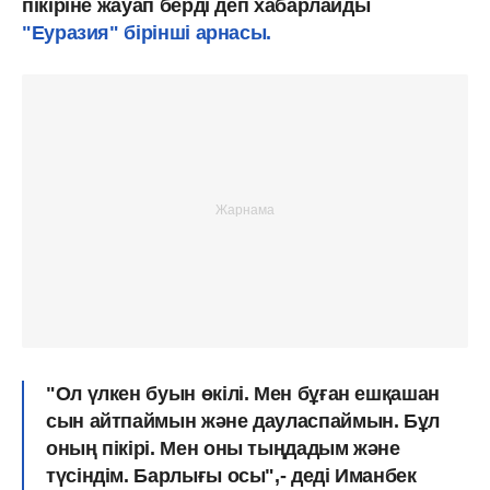
пікіріне жауап берді деп хабарлайды
"Еуразия" бірінші арнасы.
"Ол үлкен буын өкілі. Мен бұған ешқашан
сын айтпаймын және дауласпаймын. Бұл
оның пікірі. Мен оны тыңдадым және
түсіндім. Барлығы осы",- деді Иманбек