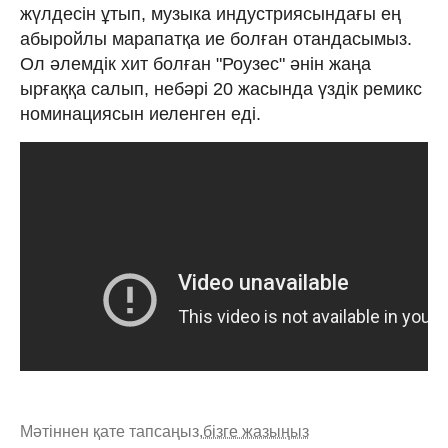
жүлдесін ұтып, музыка индустриясындағы ең
абыройлы марапатқа ие болған отандасымыз.
Ол әлемдік хит болған "Роузес" әнін жаңа
ырғаққа салып, небәрі 20 жасында үздік ремикс
номинациясын иеленген еді.
Мәтіннен қате тапсаңыз,
бізге жазыңыз