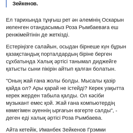
Зейкенов.
Ел тарихында тұңғыш рет ән әлемінің Оскарын
иеленген отандасымыз Роза Рымбаеваға еш
ренжімейтінін де жеткізді.
Естеріңізге салайын, осыдан бірнеше күн бұрын
қазақстандық порталдардың біріне берген
сұхбатында Халық әртісі танымал диджейге
қатысты сыни пікірін айтып қалған болатын.
"Оның жай ғана жолы болды. Мысалы қазір
қайда ол? Ары қарай не істейді? Керек уақытта
керек жерден табыла қалды. Ол кәсіби
музыкант емес қой. Жай ғана компьютердің
көмегімен әуеннің ырғағын өзгерте салды", -
деген еді халық әртісі Роза Рымбаева.
Айта кетейік, Иманбек Зейкенов Грэмми