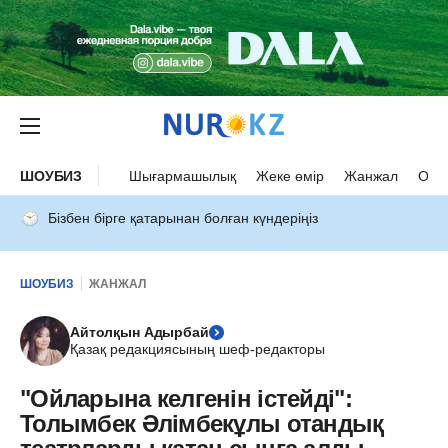
ШОУБИЗ
Шығармашылық
Жеке өмір
Жанжал
Оқыс
Бізбен бірге қатарынан болған күндеріңіз
ШОУБИЗ
ЖАНЖАЛ
Айтолқын Адырбай
Қазақ редакциясының шеф-редакторы
"Ойларына келгенін істейді":
Толымбек Әлімбекұлы отандық