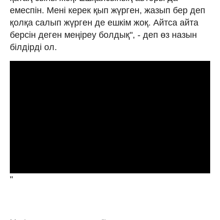
емеспін. Мені керек қып жүрген, жазып бер деп
қолқа салып жүрген де ешкім жоқ. Айтса айта
берсін деген меңіреу болдық", - деп өз назын
білдірді ол.
"