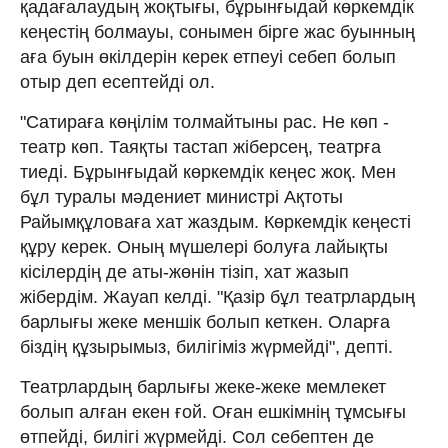
қадағалаудың жоқтығы, бұрынғыдай көркемдік
кеңестің болмауы, сонымен бірге жас буынның
аға буын өкілдерін керек етпеуі себеп болып
отыр деп есептейді ол.
"Сатираға көңілім толмайтыны рас. Не көп -
театр көп. Таяқты тастап жіберсең, театрға
тиеді. Бұрынғыдай көркемдік кеңес жоқ. Мен
бұл туралы мәдениет министрі Ақтоты
Райымқұловаға хат жаздым. Көркемдік кеңесті
құру керек. Оның мүшелері болуға лайықты
кісілердің де аты-жөнін тізіп, хат жазып
жібердім. Жауап келді. "Қазір бұл театрлардың
барлығы жеке меншік болып кеткен. Оларға
біздің құзырымыз, билігіміз жүрмейді", депті.
Театрлардың барлығы жеке-жеке мемлекет
болып алған екен ғой. Оған ешкімнің тұмсығы
өтпейді, билігі жүрмейді. Сол себептен де