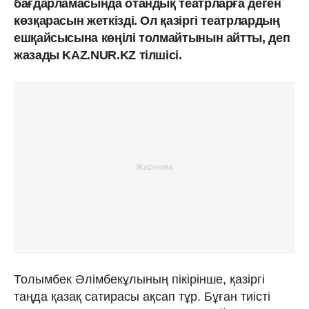
бағдарламасында отандық театрларға деген
көзқарасын жеткізді. Ол қазіргі театрлардың
ешқайсысына көңілі толмайтынын айтты, деп
жазады KAZ.NUR.KZ тілшісі.
Толымбек Әлімбекұлының пікірінше, қазіргі
таңда қазақ сатирасы ақсап тұр. Бұған тиісті