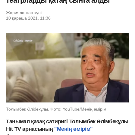
театрларды қатаң сынға алды
Жарияланған күні:
10 қараша 2021, 11:36
Толымбек Әлібекұлы. Фото: YouTube/Менің өмірім
Танымал қазақ сатиригі Толымбек Әлімбекұлы
Hit TV арнасының
"Менің өмірім"