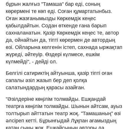
бұрын жалғыз "Тамаша" бар еді, соның
көрермені те көп еді. Соған құмартатынбыз.
Оған жазғанымызды Көркемдік кеңес
қабылдайтын. Содан өткенде ғана барып
сахналанатын. Қазір Көркемдік кеңес те, автор
да, ойнайтын да, тіпті көрермен де автордың
өзі. Ойларына келгенін істеп, сахнада ыржақтап
жүреді, әйтеуір. Өздері күлмесе, ешкім
күлмейді", - дейді ол.
Белгілі сатириктің айтуынша, қазір тіпті оған
сапалы әзіл жазып бер деп қолқа
салатындардың қарасы азайған.
"Әзілдеріне көңілім толмайды. Ешқандай
театрға көңілім толмайды. Шынын айтсам, ауыз
толтырып айттатын театр жоқ. "Тамашаның" өзі
әлсіреп кетті. Бұрынғыдай Лұқпан ағамыздың
қатаң сыны жоқ. Ешқайсының авторы да