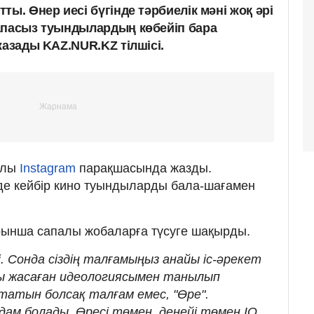
ты. Өнер иесі бүгінде тәрбиелік мәні жоқ әрі
апасыз туындылардың көбейіп бара
жазады KAZ.NUR.KZ тілшісі.
алы
Instagram
парақшасында жазды.
нде кейбір кино туындыларды бала-шағамен
рынша сапалы жобаларға түсуге шақырды.
і. Сонда сіздің талғамыңыз анайы іс-әрекет
йы жасаған идеологиясымен танылып
татын болсақ талғам емес, "Өре".
ам болады. Өресі төмен, деңейі төмен IQ