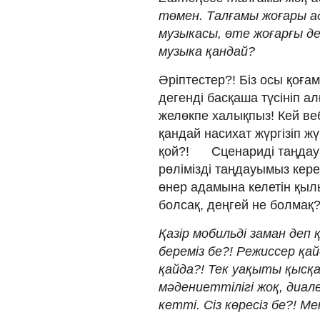
төмен. Талғамы жоғары 
музыкасы, өте жоғарғы де
музыка қандай?
Әріптестер?! Біз осы қоғам
дегенді басқаша түсініп ал
желөкпе халықпыз! Кей ве
қандай насихат жүргізіп жү
қой?!⠀⠀ Сценариді таңдау
рөлімізді таңдауымыз кер
өнер адамына келетін қыл
болсақ, деңгей не болмақ
Қазір мобильді заман деп
береміз бе?! Режиссер қ
қайда?! Тек уақыты қысқа,
мәдениеттілігі жоқ, диал
кетті. Сіз көресіз бе?! 