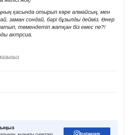
 желісі жоқ!
ңның қасында отырып көре алмайсың, мен
ай, заман сондай, бәрі бұзылды дейміз. Өнер
атып, төмендетіп жатқан біз емес пе?!
азды актрсиа.⠀
 жазыңыз
рыңыз
Instagram
тарынан, қызықты суреттер,