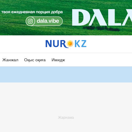
Жанжал
Оқыс оқиға
Имидж