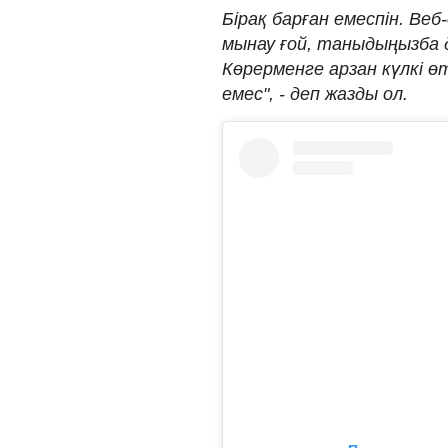
Бірақ барған емеспін. Веб
мынау ғой, таныдыңызба 
Көрерменге арзан күлкі ө
емес", - деп жазды ол.