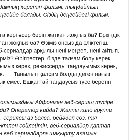
адамның көретін фильмі, тыңдайтын
ңгейде болады. Сіздің деңгейдегі фильм,
ға кері әсер беріп жатқан жоқпыз ба? Еркіндік
ған жоқпыз ба? Өзіміз онсыз да еліктегіш,
б-сериалдар арқылы нені меңзеп, нені айтып,
рміз? Әріптестер, бізде талғам болу керек
ымыз керек, режиссерды таңдауымыз керек,
ек.⠀⠀ Танылып қалсам болды деген нағыз
ық емес. Ешқантай таңдаусыз түсе беретін
?⠀
 қолымыздағы Айфонмен веб-сериал түсіре
айда? Оператор қайда? Жалпы кино группа
 сериясы аз болса, бейәдеп сөз, тіл
ектпен сөйлейтін, веб-сериалдар қаптап
Мен веб-сериалдарға шақырту аламын.