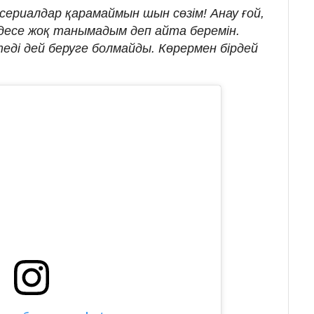
-сериалдар қарамаймын шын сөзім! Анау ғой,
десе жоқ танымадым деп айта беремін.
теді дей беруге болмайды. Көрермен бірдей