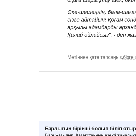
оқиға шарықтау шек, оқиға
Әке-шешеңнің, бала-шаға
сізге айтайын! Қоғам сонд
арқылы адамдарды арзанд
Қалай ойлайсыз", - деп ж
Мәтіннен қате тапсаңыз,
бізге
Барлығын бірінші болып біліп оты
Бізге жазылып, Қазақстанның өзекті жаңалық