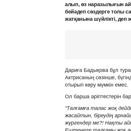
алып, өз наразылығын айт
бейәдеп сөздерге толы с
жатқанына шүйлікті, деп 
Дариға Бадықова бұл тур
Актрисаның сөзінше, бүгі
отырып көру мүмкін емес.
Ол барша әріптестерін ба
"Талғамға талас жоқ дейд
жасайтын, біреудің арна
жүргендер ме?! Нақты ай
Ештеңеге талғамы жоқ ад