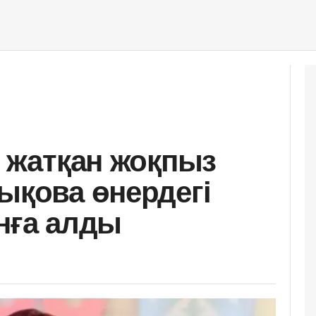
п жатқан жоқпыз
ықова өнердегі
ынға алды