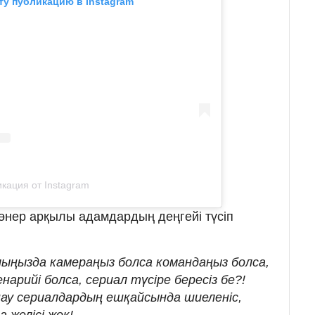
ту публикацию в Instagram
кация от Instagram
өнер арқылы адамдардың деңгейі түсіп
лыңызда камераңыз болса командаңыз болса,
нарийі болса, сериал түсіре бересіз бе?!
нау сериалдардың ешқайсында шиеленіс,