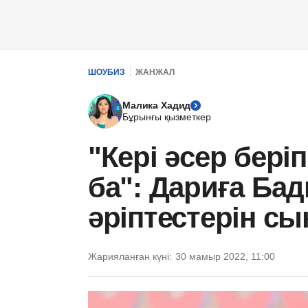
ШОУБИЗ
ЖАНЖАЛ
Малика Хадид
Бұрынғы қызметкер
"Кері әсер бері
ба": Дариға Бад
әріптестерін с
Жарияланған күні:
30 мамыр 2022, 11:00