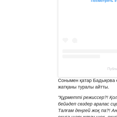
Посмотреть э
Публи
Сонымен қатар Бадықова 
жатқаны туралы айтты.⠀
"Құрметті режиссер?! Қо
бейәдеп сөздер аралас сце
Талғам деңгей жоқ па?! А