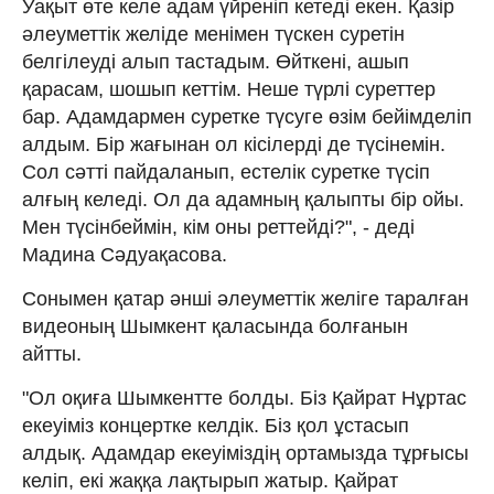
Уақыт өте келе адам үйреніп кетеді екен. Қазір
әлеуметтік желіде менімен түскен суретін
белгілеуді алып тастадым. Өйткені, ашып
қарасам, шошып кеттім. Неше түрлі суреттер
бар. Адамдармен суретке түсуге өзім бейімделіп
алдым. Бір жағынан ол кісілерді де түсінемін.
Сол сәтті пайдаланып, естелік суретке түсіп
алғың келеді. Ол да адамның қалыпты бір ойы.
Мен түсінбеймін, кім оны реттейді?", - деді
Мадина Сәдуақасова.
Сонымен қатар әнші әлеуметтік желіге таралған
видеоның Шымкент қаласында болғанын
айтты.
"Ол оқиға Шымкентте болды. Біз Қайрат Нұртас
екеуіміз концертке келдік. Біз қол ұстасып
алдық. Адамдар екеуіміздің ортамызда тұрғысы
келіп, екі жаққа лақтырып жатыр. Қайрат