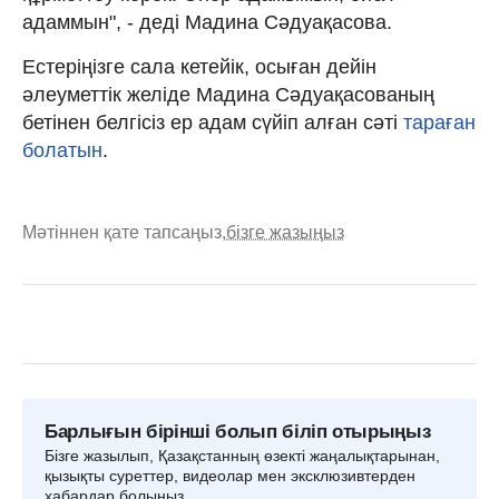
адаммын", - деді Мадина Сәдуақасова.
Естеріңізге сала кетейік, осыған дейін
әлеуметтік желіде Мадина Сәдуақасованың
бетінен белгісіз ер адам сүйіп алған сәті
тараған
болатын
.
Мәтіннен қате тапсаңыз,
бізге жазыңыз
Барлығын бірінші болып біліп отырыңыз
Бізге жазылып, Қазақстанның өзекті жаңалықтарынан,
қызықты суреттер, видеолар мен эксклюзивтерден
хабардар болыңыз.