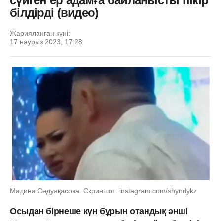
сүйген ер адамға байланысты пікір
білдірді (видео)
Жарияланған күні:
17 наурыз 2023, 17:28
Мадина Сәдуақасова. Скриншот: instagram.com/shyndykz
Осыдан бірнеше күн бұрын отандық әнші