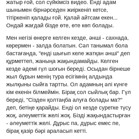
жатыр ғой, сол сүйкімсіз видео. Енді адам
шынымен бірнәрседен жиіркеніп кетсе,
тітіркеніп қалады ғой. Қалай айтсам екен...
Ондай жағдай бізде өте, өте көп болады.
Мен негізі өнерге келген кезде, әнші - сахнада,
көрермен - залда болатын. Сәл танымал бола
бастағанда, "енді шығып келе жатқан әнші" деп
құрметтеп, жаныңа жақындамайды. Келген
кезде әдемі гүл шоғын береді. Осыдан бірнеше
жыл бұрын менің тура есігімнің алдында
жылқыны сыйға тартты. Ол адамның әлі күнге
кім екенін білмеймін. Бірақ сол сыйлық бар. Гүл
береді, "Сізден қолтаңба алуға болады ма?"
деп, бетіңе қарайды. Енді ол кезде суретке түсу
жоқ, әлеуметтік желі жоқ. Бізді жақындастырған
- әлеуметтік желі. Дұрыс па, дұрыс емес пе,
бірақ қазір бәрі араласып кетті.