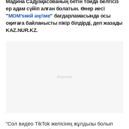
Мадина Сәдуақасованың бетін тойда белгісіз
ер адам сүйіп алған болатын. Өнер иесі
"
MOM'sкий әңгіме
" бағдарламасында осы
оқиғаға байланысты пікір білдірді, деп жазады
KAZ.NUR.KZ.
"Сол видео ТikTok желісінің жұлдызы болып