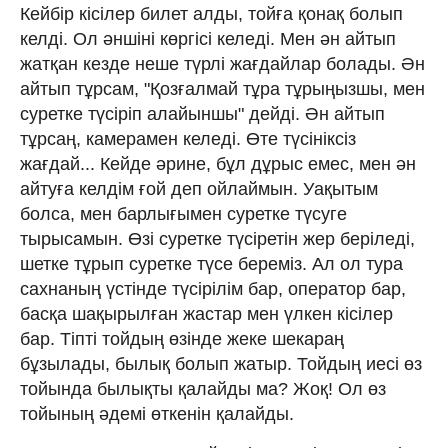
Кейбір кісілер билет алды, тойға қонақ болып
келді. Ол әншіні көргісі келеді. Мен ән айтып
жатқан кезде неше түрлі жағдайлар болады. Ән
айтып тұрсам, "Қозғалмай тұра тұрыңызшы, мен
суретке түсіріп алайыншы" дейді. Ән айтып
тұрсаң, камерамен келеді. Өте түсініксіз
жағдай... Кейде әрине, бұл дұрыс емес, мен ән
айтуға келдім ғой деп ойлаймын. Уақытым
болса, мен барлығымен суретке түсуге
тырысамын. Өзі суретке түсіретін жер беріледі,
шетке тұрып суретке түсе береміз. Ал ол тура
сахнаның үстінде түсірілім бар, оператор бар,
басқа шақырылған жастар мен үлкен кісілер
бар. Тіпті тойдың өзінде жеке шекараң
бұзылады, былық болып жатыр. Тойдың иесі өз
тойында былықты қалайды ма? Жоқ! Ол өз
тойының әдемі өткенін қалайды.