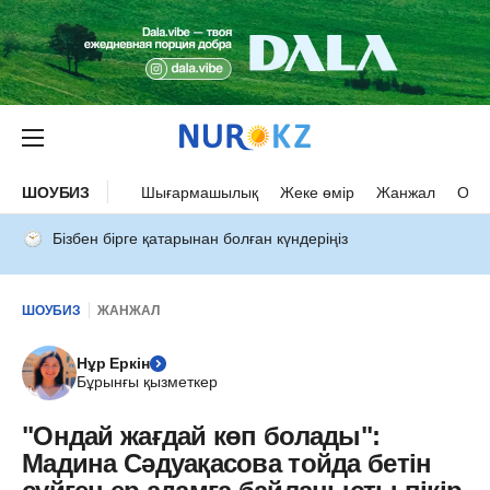
ШОУБИЗ
Шығармашылық
Жеке өмір
Жанжал
Оқыс
Бізбен бірге қатарынан болған күндеріңіз
ШОУБИЗ
ЖАНЖАЛ
Нұр Еркін
Бұрынғы қызметкер
"Ондай жағдай көп болады":
Мадина Сәдуақасова тойда бетін