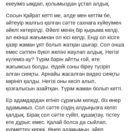
екеуіміз ымдап, қолымыздан ұстап алдық.
Сосын Қайрат кетті ме, әлде мен кеттім бе,
әйтеуір жалғыз қалған сәтте сахнаға күйеуімен
әйелі көтерілді. Әйелі менің бір қырыма келді,
ал екінші жағымнан ол кісі келді. Енді ол кісіге
қазір жаман ұят болып жатқан шығар. Сол онша
емес сәтпен бүкіл желіні жаулап алдық. Негізі
күлеміз-ау? Түрім бәрін айтты ғой, өте
жағымсыз болды. Әдейі соны біреу түсіріп
алған сияқты. Арнайы жасалған видео сияқты
көрініп қалды. Негізі оны кесіп алып,
қозғалысын азайтқан. Түрім жаман болып кетті.
Ер адамдардан өтініп сұрағым келеді, біз өнер
адамымыз. Сол сәтте сіздің алдыңызға келіп
қалдық. Бірақ сол сәтте сүйіп, құшақтау, тістеу
өте дұрыс емес. Қалай болса да сыйлап,
құрметтеу керек. Өнер адамымын, әйел