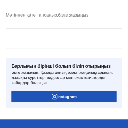
Мәтіннен қате тапсаңыз,
бізге жазыңыз
Барлығын бірінші болып біліп отырыңыз
Бізге жазылып, Қазақстанның өзекті жаңалықтарынан,
қызықты суреттер, видеолар мен эксклюзивтерден
хабардар болыңыз.
Instagram