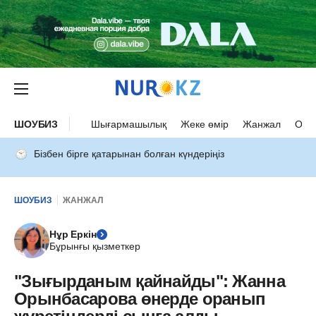
ШОУБИЗ
Шығармашылық
Жеке өмір
Жанжал
Оқыс
Бізбен бірге қатарынан болған күндеріңіз
ШОУБИЗ
ЖАНЖАЛ
Нұр Еркін
Бұрынғы қызметкер
"Зығырданым қайнайды": Жанна
Орынбасарова өнерде оранып