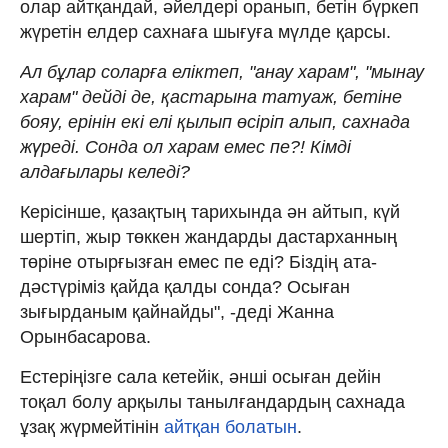
олар айтқандай, әйелдері оранып, бетін бүркеп
жүретін елдер сахнаға шығуға мүлде қарсы.
Ал бұлар соларға еліктеп, "анау харам", "мынау
харам" дейді де, қастарына татуаж, бетіне
бояу, ерінін екі елі қылып өсіріп алып, сахнада
жүреді. Сонда ол харам емес пе?! Кімді
алдағылары келеді?
Керісінше, қазақтың тарихында ән айтып, күй
шертіп, жыр төккен жандарды дастарханның
төріне отырғызған емес пе еді? Біздің ата-
дәстүріміз қайда қалды сонда? Осыған
зығырданым қайнайды", -деді Жанна
Орынбасарова.
Естеріңізге сала кетейік, әнші осыған дейін
тоқал болу арқылы танылғандардың сахнада
ұзақ жүрмейтінін
айтқан болатын
.