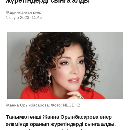
жүретіндерді сынға алды
Жарияланған күні:
1 сәуір 2023, 11:45
Жанна Орынбасарова. Фото: NEGE.KZ
Танымал әнші Жанна Орынбасарова өнер
әлемінде оранып жүретіндерді сынға алды.