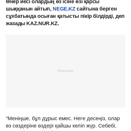
Өнер иесі олардың өз ісіне өзі қарсы
шыққанын айтып,
NEGE.KZ
сайтына берген
сұхбатында осыған қатысты пікір білдірді, деп
жазады KAZ.NUR.KZ.
"Меніңше, бұл дұрыс емес. Неге десеңіз, олар
өз сөздеріне өздері қайшы келіп жүр. Себебі,