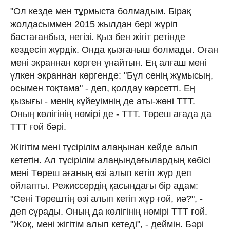
"Ол кезде мен тұрмыста болмадым. Бірақ
жолдасыммен 2015 жылдан бері жүріп
бастағанбыз, негізі. Қыз бен жігіт ретінде
кездесіп жүрдік. Онда қызғаныш болмады. Оған
мені экраннан көрген ұнайтын. Ең алғаш мені
үлкен экраннан көргенде: "Бұл сенің жұмысың,
осымен тоқтама" - деп, қолдау көрсетті. Ең
қызығы - менің күйеуімнің де аты-жөні ТТТ.
Оның көлігінің нөмірі де - ТТТ. Төреш ағада да
ТТТ ғой бәрі.
Жігітім мені түсірілім алаңынан кейде алып
кететін. Ал түсірілім алаңындағылардың көбісі
мені Төреш ағаның өзі алып кетіп жүр деп
ойлапты. Режиссердің қасындағы бір адам:
"Сені Төрештің өзі алып кетіп жүр ғой, иә?", -
деп сұрады. Оның да көлігінің нөмірі ТТТ ғой.
"Жоқ, мені жігітім алып кетеді", - деймін. Бәрі