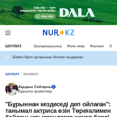
ШОУБИЗ
Шығармашылық
Жеке өмір
Жанжал
Оқыс
Бізбен бірге қатарынан болған күндеріңіз
ШОУБИЗ
ЖАНЖАЛ
Ақырыс Сейтқазы
Бұрынғы қызметкер
"Бұрыннан кездеседі деп ойлаған":
танымал актриса өзін Төреғалимен