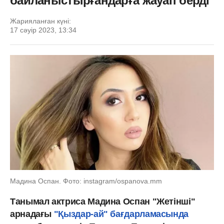
байланыстырғандарға жауап берді
Жарияланған күні:
17 сәуір 2023, 13:34
Мадина Оспан. Фото: instagram/ospanova.mm
Танымал актриса Мадина Оспан "Жетінші"
арнадағы
"Қыздар-ай" бағдарламасында