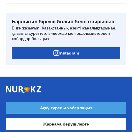
Барлығын бірінші болып біліп отырыңыз
Бізге жазылып, Қазақстанның өзекті жаңалықтарынан,
қызықты суреттер, видеолар мен эксклюзивтерден
хабардар болыңыз.
Instagram
Ақау туралы хабарлаңыз
Жарнама берушілерге