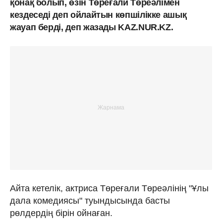
қонақ болып, өзін Төреғали Төреәлімен
кездеседі деп ойлайтын көпшілікке ашық
жауап берді, деп жазады KAZ.NUR.KZ.
Айта кетелік, актриса Төреғали Төреәлінің "Ұлы
дала комедиясы" туындысында басты
рөлдердің бірін ойнаған.