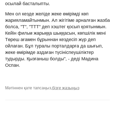
осылай басталыпты.
Мен ол кезде желіде жеке өмірімді көп
жарияламайтынмын. Ал жігітіме арналған жазба
болса, "Т", "ТТТ" деп хэштег қосып қоятынмын.
Кейін фильм жарыққа шыққасын, көпшілік мені
Төреш ағамен бұрыннан кездесіп жүр деп
ойлаған. Бұл туралы порталдарға да шығып,
жеке өмірімде аздаған түсініспеушіліктер
тудырды. Қызғаныш болды", - деді Мадина
Оспан.
Мәтіннен қате тапсаңыз,
бізге жазыңыз