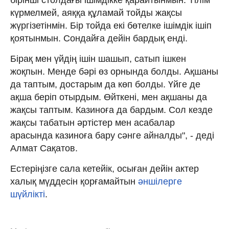
күрмелмей, аяққа құламай тойды жақсы
жүргізетінмін. Бір тойда екі бөтелке ішімдік ішіп
қоятынмын. Сондайға дейін бардық енді.
Бірақ мен үйдің ішін шашып, сатып ішкен
жоқпын. Менде бәрі өз орнында болды. Ақшаны
да таптым, достарым да көп болды. Үйге де
ақша беріп отырдым. Өйткені, мен ақшаны да
жақсы таптым. Казиноға да бардым. Сол кезде
жақсы табатын әртістер мен асабалар
арасында казиноға бару сәнге айналды", - деді
Алмат Сақатов.
Естеріңізге сала кетейік, осыған дейін актер
халық мүддесін қорғамайтын
әншілерге
шүйлікті
.