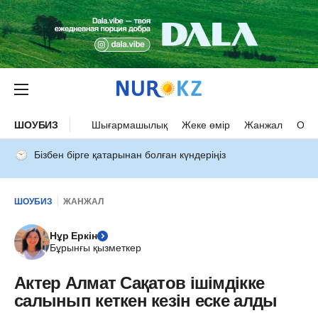
ШОУБИЗ
Шығармашылық
Жеке өмір
Жанжал
Оқыс
Бізбен бірге қатарынан болған күндеріңіз
ШОУБИЗ
ЖАНЖАЛ
Нұр Еркін
Бұрынғы қызметкер
Актер Алмат Сақатов ішімдікке
салынып кеткен кезін еске алды