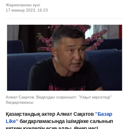
Жарияланған күні:
17 мамыр 2023, 16:23
Алмат Сақатов. Видеодан сскриншот: "Уақыт көрсетеді"
бағдарламасы
Қазақстандық актер Алмат Сақатов
"Базар
Like"
бағдарламасында ішімдікке салынып
кеткен күндерін еске алды. Өнер иесі