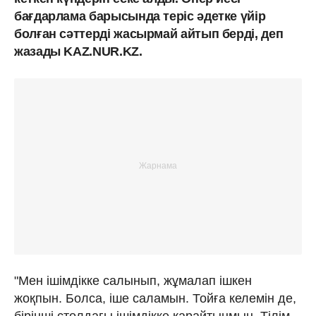
бағдарлама барысында теріс әдетке үйір
болған сәттерді жасырмай айтып берді, деп
жазады KAZ.NUR.KZ.
"Мен ішімдікке салынып, жұмалап ішкен
жоқпын. Болса, іше саламын. Тойға келемін де,
бірінші столдағы ішімдікке қарайтынмын. Тілім