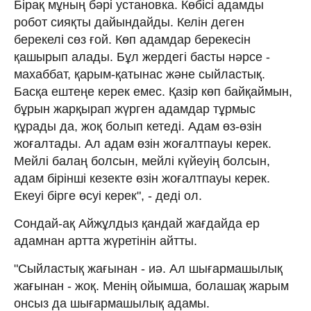
Бірақ мұның бәрі установка. Көбісі адамды
робот сияқты дайындайды. Келін деген
берекелі сөз ғой. Көп адамдар берекесін
қашырып алады. Бұл жердегі басты нәрсе -
махаббат, қарым-қатынас және сыйластық.
Басқа ештеңе керек емес. Қазір көп байқаймын,
бұрын жарқырап жүрген адамдар тұрмыс
құрады да, жоқ болып кетеді. Адам өз-өзін
жоғалтады. Ал адам өзін жоғалтпауы керек.
Мейлі балаң болсын, мейлі күйеуің болсын,
адам бірінші кезекте өзін жоғалтпауы керек.
Екеуі бірге өсуі керек", - деді ол.
Сондай-ақ Айжұлдыз қандай жағдайда ер
адамнан артта жүретінін айтты.
"Сыйластық жағынан - иә. Ал шығармашылық
жағынан - жоқ. Менің ойымша, болашақ жарым
онсыз да шығармашылық адамы.