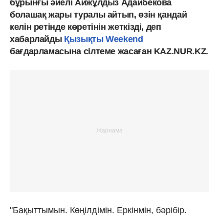
бұрынғы әйелі Айжұлдыз Адайбекова
болашақ жары туралы айтып, өзін қандай
келін ретінде көретінін жеткізді, деп
хабарлайды
Қызықты Weekend
бағдарламасына сілтеме жасаған KAZ.NUR.KZ.
"Бақыттымын. Көңілдімін. Еркінмін, бәрібір.