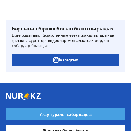
Барлығын бірінші болып біліп отырыңыз
Бізге жазылып, Қазақстанның өзекті жаңалықтарынан,
қызықты суреттер, видеолар мен эксклюзивтерден
хабардар болыңыз.
Instagram
Ақау туралы хабарлаңыз
Жарнама берушілерге