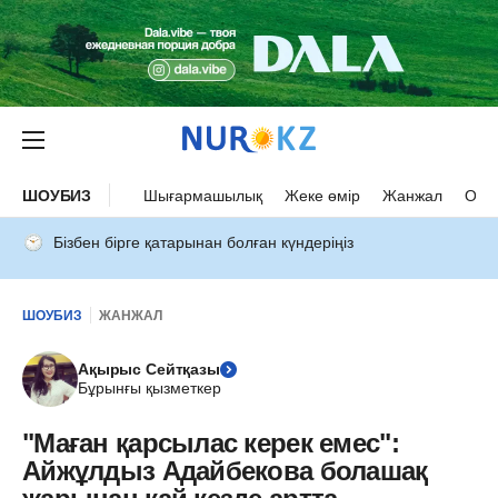
ШОУБИЗ
Шығармашылық
Жеке өмір
Жанжал
Оқыс
Бізбен бірге қатарынан болған күндеріңіз
ШОУБИЗ
ЖАНЖАЛ
Ақырыс Сейтқазы
Бұрынғы қызметкер
"Маған қарсылас керек емес":
Айжұлдыз Адайбекова болашақ