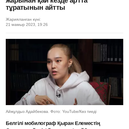
жарынан қай кезде артта
тұратынын айтты
Жарияланған күні:
21 мамыр 2023, 19:26
Айжұлдыз Адайбекова. Фото: YouTube/Көз тиеді
Белгілі мобилограф Қыран Елеместің