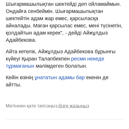
Шығармашылықтан шектейді деп ойламаймын.
Ондайға сенбеймін. Шығармашылықтан
шектейтін адам жар емес, қарсыласқа
айналады. Маған қарсылас емес, мені түсінетін,
қолдайтын адам керек", - дейді Айжұлдыз
Адайбекова.
Айта кетелік, Айжұлдыз Адайбекова бұрынғы
күйеуі Қыран Талапбекпен
ресми некеде
тұрмағанын
мәлімдеген болатын.
Кейін өзінің
ұнататын адамы бар
екенін де
айтты.
Мәтіннен қате тапсаңыз,
бізге жазыңыз