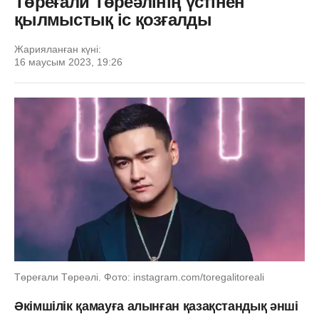
Төреғали Төреәлінің үстінен
қылмыстық іс қозғалды
Жарияланған күні:
16 маусым 2023, 19:26
Төреғали Төреәлі. Фото: instagram.com/toregalitoreali
Әкімшілік қамауға алынған қазақстандық әнші