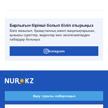
Барлығын бірінші болып біліп отырыңыз
Бізге жазылып, Қазақстанның өзекті жаңалықтарынан,
қызықты суреттер, видеолар мен эксклюзивтерден
хабардар болыңыз.
Instagram
Ақау туралы хабарлаңыз