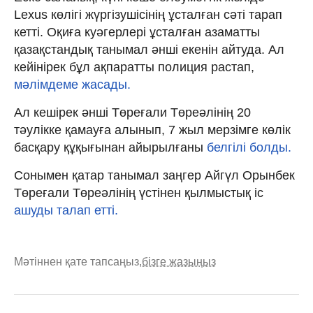
Lexus көлігі жүргізушісінің ұсталған сәті тарап
кетті. Оқиға куәгерлері ұсталған азаматты
қазақстандық танымал әнші екенін айтуда. Ал
кейінірек бұл ақпаратты полиция растап,
мәлімдеме жасады.
Ал кешірек әнші Төреғали Төреәлінің 20
тәулікке қамауға алынып, 7 жыл мерзімге көлік
басқару құқығынан айырылғаны
белгілі болды.
Сонымен қатар танымал заңгер Айгүл Орынбек
Төреғали Төреәлінің үстінен қылмыстық іс
ашуды талап етті.
Мәтіннен қате тапсаңыз,
бізге жазыңыз