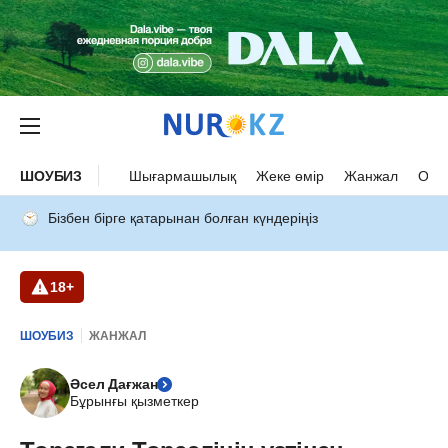
ШОУБИЗ
Шығармашылық
Жеке өмір
Жанжал
Оқыс
Бізбен бірге қатарынан болған күндеріңіз
18+
ШОУБИЗ
ЖАНЖАЛ
Әсел Дағжан
Бұрынғы қызметкер