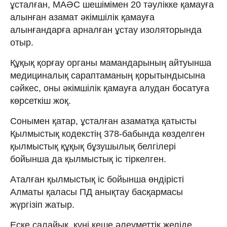
ұсталған, МАӘС шешімімен 20 тәулікке қамауға
алынған азамат әкімшілік қамауға
алынғандарға арналған ұстау изоляторында
отыр.
Құқық қорғау органы мамандарының айтуынша
медициналық сараптаманың қорытындысына
сәйкес, оны әкімшілік қамауға алудан босатуға
көрсеткіш жоқ.
Сонымен қатар, ұсталған азаматқа қатысты
Қылмыстық кодекстің 378-бабында көзделген
қылмыстық құқық бұзушылық белгілері
бойынша да қылмыстық іс тіркелген.
Аталған қылмыстық іс бойынша өндірісті
Алматы қаласы ПД анықтау басқармасы
жүргізіп жатыр.
Еске салайық, күні кеше әлеуметтік желіде