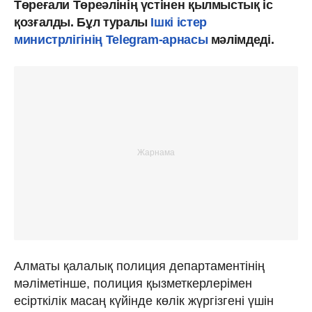
Төреғали Төреәлінің үстінен қылмыстық іс
қозғалды. Бұл туралы
Ішкі істер
министрлігінің Telegram-арнасы
мәлімдеді.
Алматы қалалық полиция департаментінің
мәліметінше, полиция қызметкерлерімен
есірткілік масаң күйінде көлік жүргізгені үшін