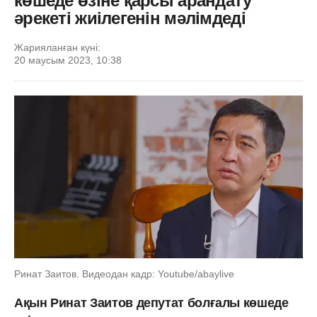
көшеде өзіне қарсы арандату
әрекеті жиілегенін мәлімдеді
Жарияланған күні:
20 маусым 2023, 10:38
Ринат Заитов. Видеодан кадр: Youtube/abaylive
Ақын Ринат Заитов депутат болғалы көшеде