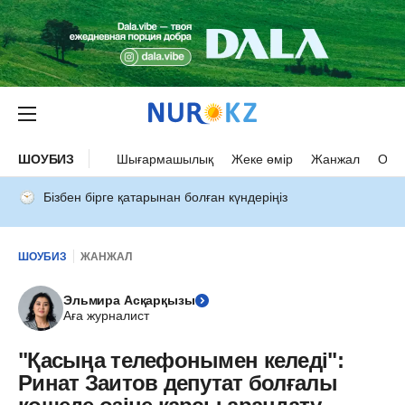
ШОУБИЗ
Шығармашылық
Жеке өмір
Жанжал
Оқыс
Бізбен бірге қатарынан болған күндеріңіз
ШОУБИЗ
ЖАНЖАЛ
Эльмира Асқарқызы
Аға журналист
"Қасыңа телефонымен келеді":
Ринат Заитов депутат болғалы