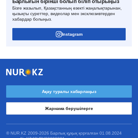
Барлығын бірінші болып біліп отырыңыз
Бізге жазылып, Қазақстанның өзекті жаңалықтарынан,
қызықты суреттер, видеолар мен эксклюзивтерден
хабардар болыңыз.
Instagram
Ақау туралы хабарлаңыз
Жарнама берушілерге
® NUR.KZ 2009-2026 Барлық құқық қорғалған 01.08.2024