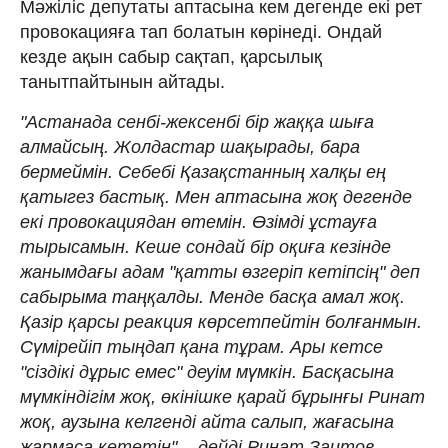
Мәжіліс депутаты аптасына кем дегенде екі рет
провокацияға тап болатын көрінеді. Ондай
кезде ақын сабыр сақтап, қарсылық
танытпайтынын айтады.
"Астанада сенбі-жексенбі бір жаққа шыға
алмайсың. Жолдастар шақырады, бара
бермеймін. Себебі Қазақстанның халқы ең
қатыгез бастық. Мен аптасына жоқ дегенде
екі провокациядан өтемін. Өзімді ұстауға
тырысамын. Кеше сондай бір оқиға кезінде
жанымдағы адам "қатты өзгеріп кетіпсің" деп
сабырыма таңқалды. Менде басқа амал жоқ.
Қазір қарсы реакция көрсетпейтін болғанмын.
Сүмірейіп тыңдап қана тұрам. Ары кетсе
"сіздікі дұрыс емес" деуім мүмкін. Басқасына
мүмкіндігім жоқ, өкінішке қарай бұрынғы Ринат
жоқ, аузына келгенді айта салып, жағасына
жармаса кететін", - дейді Ринат Заитов.