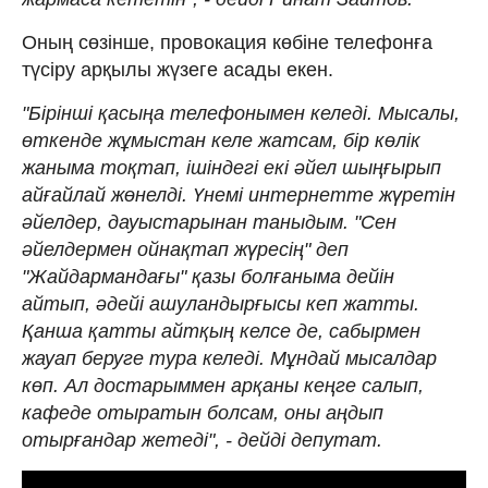
Оның сөзінше, провокация көбіне телефонға
түсіру арқылы жүзеге асады екен.
"Бірінші қасыңа телефонымен келеді. Мысалы,
өткенде жұмыстан келе жатсам, бір көлік
жаныма тоқтап, ішіндегі екі әйел шыңғырып
айғайлай жөнелді. Үнемі интернетте жүретін
әйелдер, дауыстарынан таныдым. "Сен
әйелдермен ойнақтап жүресің" деп
"Жайдармандағы" қазы болғаныма дейін
айтып, әдейі ашуландырғысы кеп жатты.
Қанша қатты айтқың келсе де, сабырмен
жауап беруге тура келеді. Мұндай мысалдар
көп. Ал достарыммен арқаны кеңге салып,
кафеде отыратын болсам, оны аңдып
отырғандар жетеді", - дейді депутат.