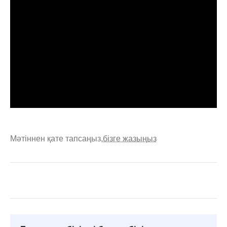
Мәтіннен қате тапсаңыз,
бізге жазыңыз