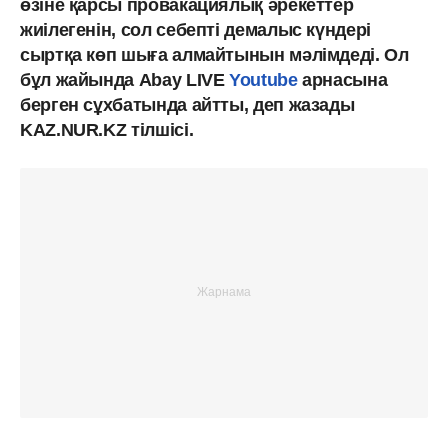
өзіне қарсы провакациялық әрекеттер
жиілегенін, сол себепті демалыс күндері
сыртқа көп шыға алмайтынын мәлімдеді. Ол
бұл жайында Abay LIVE
Youtube
арнасына
берген сұхбатында айтты, деп жазады
KAZ.NUR.KZ тілшісі.