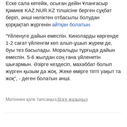
Еске сала кетейік, осыған дейін Ұланғасыр
Қамиев KAZ.NUR.KZ тілшісіне берген сұқбат
беріп, әнші неліктен отбасылы болудан
қорқақтап жүргенін
айтқан болатын.
"Үйленуге дайын емеспін. Киноларды көргенде
1-2 сағат үйленгім кеп алып-ұшып жүрем де,
буы тез басылады. Моральды тұрғыда дайын
емеспін. 5-6 жылдан соң ғана үйленетін
шығармын. Әзірге кездесіп, махаббат болып
жүрген қызым да жоқ. Жеке өмірге тіпті уақыт та
жоқ", - деген болатын әнші.
Мәтіннен қате тапсаңыз,
бізге жазыңыз