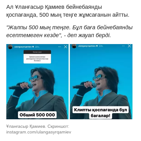
Ал Ұланғасыр Қамиев бейнебаянды
қоспағанда, 500 мың теңге жұмсағанын айтты.
"Жалпы 500 мың теңге. Бұл баға бейнебаянды
есептемеген кезде", - деп жауап берді.
Ұланғасыр Қамиев. Скриншот:
instagram.com/ulangasyrqamiev