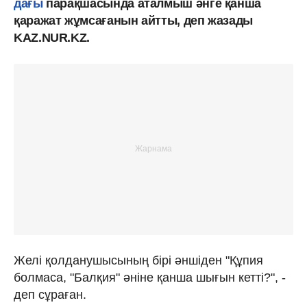
дағы
парақшасында аталмыш әнге қанша
қаражат жұмсағанын айтты, деп жазады
KAZ.NUR.KZ.
Желі қолданушысының бірі әншіден "Құпия
болмаса, "Балқия" әніне қанша шығын кетті?", -
деп сұраған.