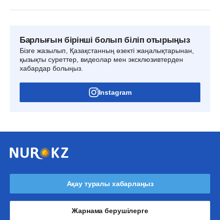
Барлығын бірінші болып біліп отырыңыз
Бізге жазылып, Қазақстанның өзекті жаңалықтарынан,
қызықты суреттер, видеолар мен эксклюзивтерден
хабардар болыңыз.
Instagram
Ақау туралы хабарлаңыз
Жарнама берушілерге