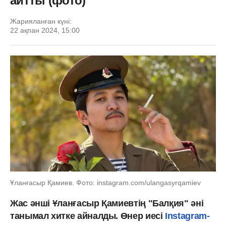
айтты (фото)
Жарияланған күні:
22 ақпан 2024, 15:00
Ұланғасыр Қамиев. Фото: instagram.com/ulangasyrqamiev
Жас әнші Ұланғасыр Қамиевтің "Балқия" әні
танымал хитке айналды. Өнер иесі
Instagram-