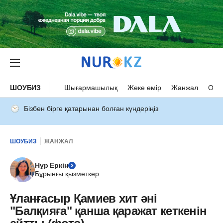
ШОУБИЗ
Шығармашылық
Жеке өмір
Жанжал
Оқыс
Бізбен бірге қатарынан болған күндеріңіз
ШОУБИЗ
ЖАНЖАЛ
Нұр Еркін
Бұрынғы қызметкер
Ұланғасыр Қамиев хит әні
"Балқияға" қанша қаражат кеткенін