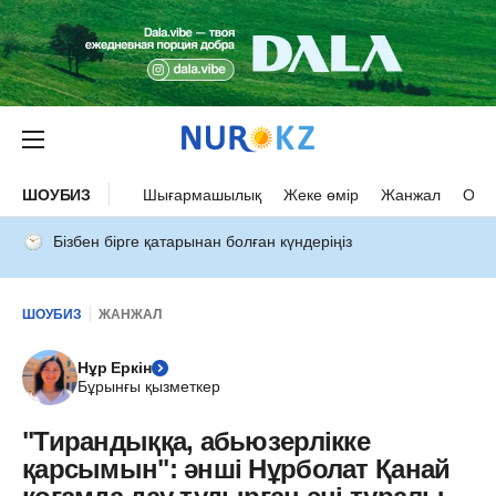
ШОУБИЗ
Шығармашылық
Жеке өмір
Жанжал
Оқыс
Бізбен бірге қатарынан болған күндеріңіз
ШОУБИЗ
ЖАНЖАЛ
Нұр Еркін
Бұрынғы қызметкер
"Тирандыққа, абьюзерлікке
қарсымын": әнші Нұрболат Қанай