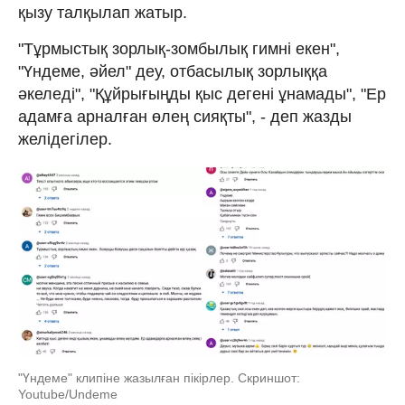
қызу талқылап жатыр.
"Тұрмыстық зорлық-зомбылық гимні екен",
"Үндеме, әйел" деу, отбасылық зорлыққа
әкеледі", "Құйрығыңды қыс дегені ұнамады", "Ер
адамға арналған өлең сияқты", - деп жазды
желідегілер.
"Үндеме" клипіне жазылған пікірлер. Скриншот:
Youtube/Undeme