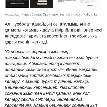
Ақмаржан Күшербаева. Скриншот: instagram.com/kaliya_kz
Ал Нұрболат Қанайдың өзі аталмыш әніне
қатысты қоғамдық дауға пікір білдірді. Өнер иесі
әйелдерге тұрмыста көрсетілетін зомбылыққа
қарсы екенін жеткізді.
"Отбасылық зорлық-зомбылық
тақырыбындағы әнімді осыдан екі жыл бұрын
шығардым. Абьюзерлердің күнделікті
айтатын сөзін әнге қостым. Әннің мақсаты –
отбасылық зорлық-зомбылық тақырыбын
көтеру. Адамдар дұрыс түсінбей жатыр.
Бейнебаянды көрсеңіздер, қыз клиптің
соңында жігіттен кетіп қалады. Мен қол
көтеру секілді сәттерді бейнебаянда
көрсетпедім. Алайда бейнебаян соңында қыз