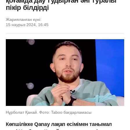
қоғамда дау тудырған әні туралы
пікір білдірді
Жарияланған күні:
15 наурыз 2024, 16:45
Нұрболат Қанай. Фото: Taboo бағдарламасы
Көпшілікке Qanay лақап есімімен танымал