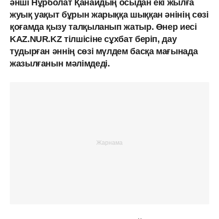
әнші Нұрболат Қанайдың осыдан екі жылға
жуық уақыт бұрын жарыққа шыққан әнінің сөзі
қоғамда қызу талқыланып жатыр. Өнер иесі
KAZ.NUR.KZ тілшісіне сұхбат беріп, дау
тудырған әннің сөзі мүлдем басқа мағынада
жазылғанын мәлімдеді.