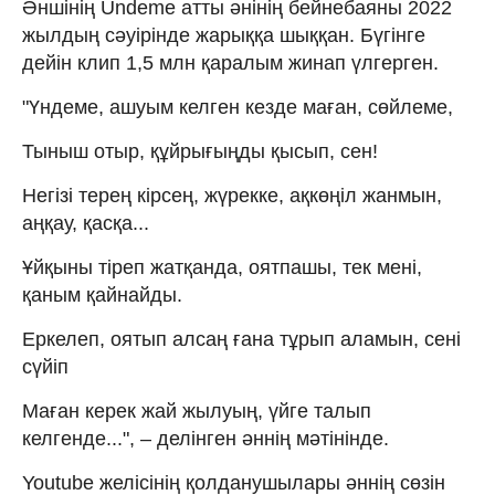
Әншінің Undeme атты әнінің бейнебаяны 2022
жылдың сәуірінде жарыққа шыққан. Бүгінге
дейін клип 1,5 млн қаралым жинап үлгерген.
"Үндеме, ашуым келген кезде маған, сөйлеме,
Тыныш отыр, құйрығыңды қысып, сен!
Негізі терең кірсең, жүрекке, ақкөңіл жанмын,
аңқау, қасқа...
Ұйқыны тіреп жатқанда, оятпашы, тек мені,
қаным қайнайды.
Еркелеп, оятып алсаң ғана тұрып аламын, сені
сүйіп
Маған керек жай жылуың, үйге талып
келгенде...", – делінген әннің мәтінінде.
Youtube желісінің қолданушылары әннің сөзін