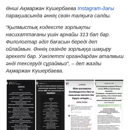
Әнші Ақмаржан Күшербаева
Instagram-дағы
парақшасында әннің сөзін талқыға салды.
"Қылмыстық кодексте зорлықты
насихаттағаны үшін арнайы 313 бап бар.
Филологтар әділ бағасын береді деп
ойлаймын. Әннің сөзінде зорлыққа шақыру
әрекеті бар. Уәкілетті органдардан аталмыш
әнді тексеруді сұраймыз", – деп жазды
Ақмаржан Күшербаева.