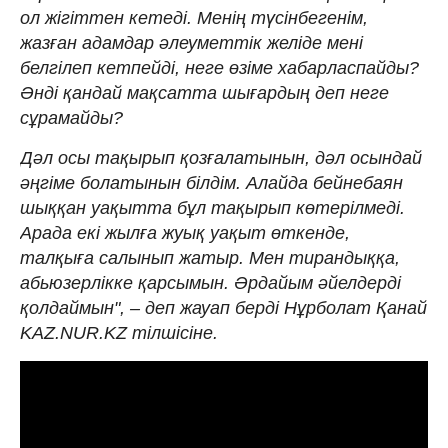
ол жігіттен кетеді. Менің түсінбегенім,
жазған адамдар әлеуметтік желіде мені
белгілеп кетпейді, неге өзіме хабарласпайды?
Әнді қандай мақсатта шығардың деп неге
сұрамайды?
Дәл осы тақырып қозғалатынын, дәл осындай
әңгіме болатынын білдім. Алайда бейнебаян
шыққан уақытта бұл тақырып көтерілмеді.
Арада екі жылға жуық уақыт өткенде,
талқыға салынып жатыр. Мен тирандыққа,
абьюзерлікке қарсымын. Әрдайым әйелдерді
қолдаймын", – деп жауап берді Нұрболат Қанай
KAZ.NUR.KZ тілшісіне.