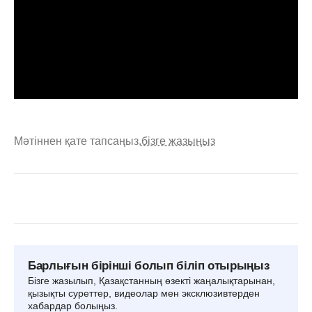
Мәтіннен қате тапсаңыз,
бізге жазыңыз
Барлығын бірінші болып біліп отырыңыз
Бізге жазылып, Қазақстанның өзекті жаңалықтарынан,
қызықты суреттер, видеолар мен эксклюзивтерден
хабардар болыңыз.