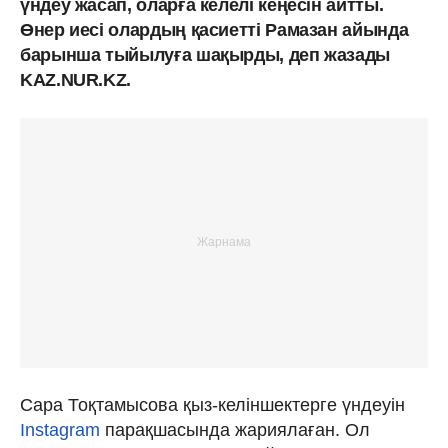
үндеу жасап, оларға келелі кеңесін айтты.
Өнер иесі олардың қасиетті Рамазан айында
барынша тыйылуға шақырды, деп жазады
KAZ.NUR.KZ.
Сара Тоқтамысова қыз-келіншектерге үндеуін
Instagram
парақшасында жариялаған. Ол