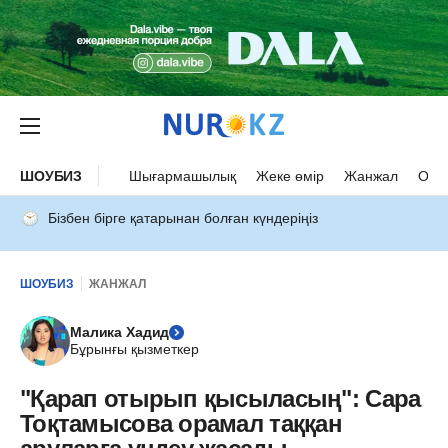
ШОУБИЗ
Шығармашылық
Жеке өмір
Жанжал
Оқыс
Бізбен бірге қатарынан болған күндеріңіз
ШОУБИЗ
ЖАНЖАЛ
Малика Хадид
Бұрынғы қызметкер
"Қарап отырып қысыласың": Сара
Тоқтамысова орамал таққан