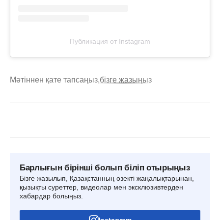
Публикация от Instagram
Мәтіннен қате тапсаңыз,
бізге жазыңыз
Барлығын бірінші болып біліп отырыңыз
Бізге жазылып, Қазақстанның өзекті жаңалықтарынан,
қызықты суреттер, видеолар мен эксклюзивтерден
хабардар болыңыз.
Instagram