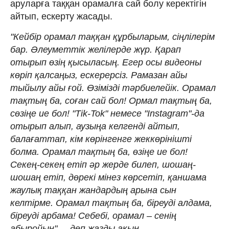
аруларға таққан орамалға сай болу керектігін
айтып, ескерту жасады.
"Кейбір орамал таққан құрбыларым, сіңлілерім
бар. Әлеуметтік желілерде жүр. Қарап
отырып өзің қысыласың. Егер осы видеоны
көріп қалсаңыз, ескерерсіз. Рамазан айы
тыйылу айы ғой. Өзімізді тәрбиелейік. Орамал
тақтың ба, соған сай бол! Ормал тақтың ба,
сөзіңе ие бол! "Tik-Tok" немесе "Instagram"-да
отырып алып, аузыңа келгенді айтып,
балағаттап, кім көрінгенге жеккөрінішті
болма. Орамал тақтың ба, өзіңе ие бол!
Секең-секең етіп әр жерде билеп, шошаң-
шошаң етіп, дөрекі мінез көрсетіп, қаншама
жаулық таққан жандардың арына сын
келтірме. Орамал тақтың ба, біреуді алдама,
біреуді арбама! Себебі, орамал – сенің
абыройың", – деп жазды ақын.