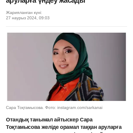
аруларға үндеу жасады
Жарияланған күні:
27 наурыз 2024, 09:03
Сара Тоқтамысова. Фото: instagram.com/sarkanai
Отандық танымал айтыскер Сара
Тоқтамысова желіде орамал таққан аруларға