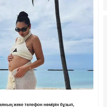
яның жеке телефон нөмірін бұзып,