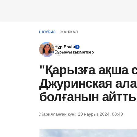
ШОУБИЗ
ЖАНЖАЛ
Нұр Еркін
Бұрынғы қызметкер
"Қарызға ақша 
Джуринская ал
болғанын айтты
Жарияланған күні:
29 наурыз 2024, 08:49