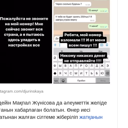
tagram.com/djurinskaya
 дейін Мақпал Жүнісова да әлеуметтік желіде
анын хабарлаған болатын. Өнер иесі
 атынан жалған сілтеме жіберіліп
жатқанын