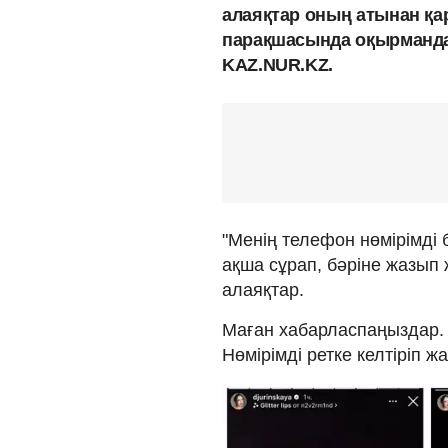
алаяқтар оның атынан қар
парақшасында оқырмандар
KAZ.NUR.KZ.
"Менің телефон нөмірімді
ақша сұрап, бәріне жазып 
алаяқтар.
Маған хабарласпаңыздар. 
Нөмірімді ретке келтіріп 