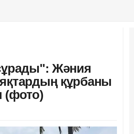
сұрады": Жәния
аяқтардың құрбаны
 (фото)