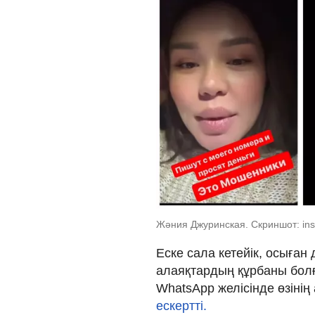
Жәния Джуринская. Скриншот: ins
Еске сала кетейік, осыған
алаяқтардың құрбаны болғ
WhatsApp желісінде өзінің
ескертті.