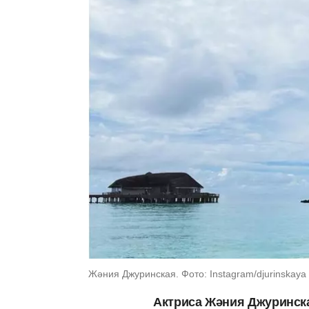
Жәния Джуринская. Фото: Instagram/djurinskaya
Актриса Жәния Джуринска