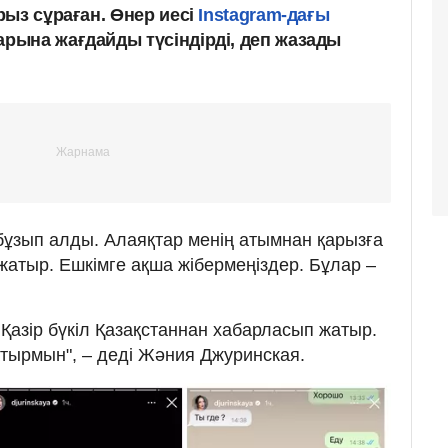
ыз сұраған. Өнер иесі
Instagram-дағы
ына жағдайды түсіндірді, деп жазады
 бұзып алды. Алаяқтар менің атымнан қарызға
жатыр. Ешкімге ақша жібермеңіздер. Бұлар –
Қазір бүкіл Қазақстаннан хабарласып жатыр.
жатырмын", – деді Жәния Джуринская.