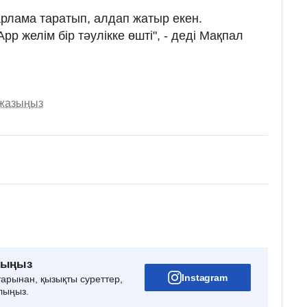
арлама таратып, алдап жатыр екен.
p желім бір тәулікке өшті", - деді Мақпал
 жазыңыз
рыңыз
Instagram
тарынан, қызықты суреттер,
лыңыз.