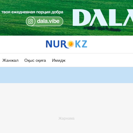
Жанжал
Оқыс оқиға
Имидж