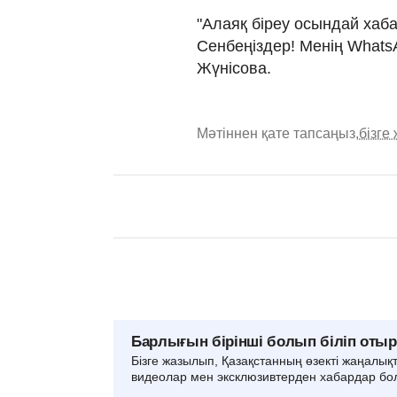
"Алаяқ біреу осындай хаб
Сенбеңіздер! Менің WhatsAp
Жүнісова.
Мәтіннен қате тапсаңыз,
бізге
Барлығын бірінші болып біліп оты
Бізге жазылып, Қазақстанның өзекті жаңалық
видеолар мен эксклюзивтерден хабардар бо