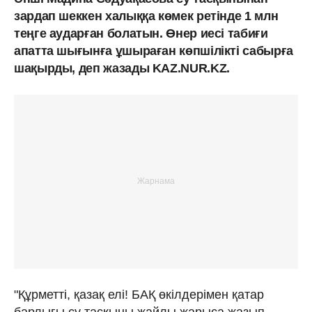
зардап шеккен халыққа көмек ретінде 1 млн
теңге аударған болатын. Өнер иесі табиғи
апатта шығынға ұшыраған көпшілікті сабырға
шақырды, деп жазады KAZ.NUR.KZ.
"Құрметті, қазақ елі! БАҚ өкілдерімен қатар
барлығы су тасқыны жайлы жарыса жазып