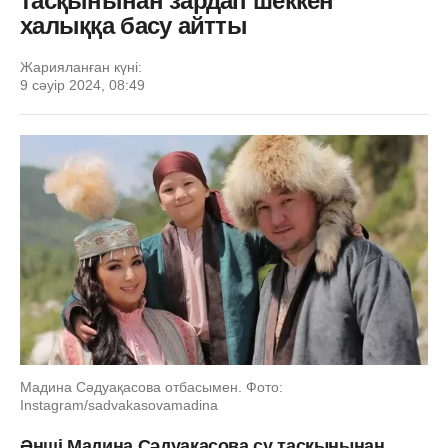
тасқынынан зардап шеккен
халыққа басу айтты
Жарияланған күні:
9 сәуір 2024, 08:49
Мадина Сәдуақасова отбасымен. Фото:
Instagram/sadvakasovamadina
Әнші Мадина Сәдуақасова су тасқынынан