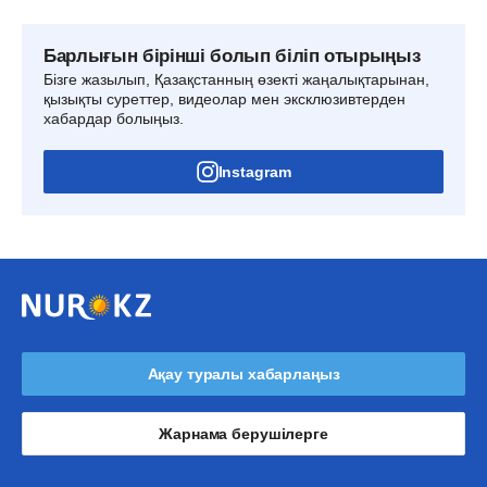
Барлығын бірінші болып біліп отырыңыз
Бізге жазылып, Қазақстанның өзекті жаңалықтарынан,
қызықты суреттер, видеолар мен эксклюзивтерден
хабардар болыңыз.
Instagram
Ақау туралы хабарлаңыз
Жарнама берушілерге