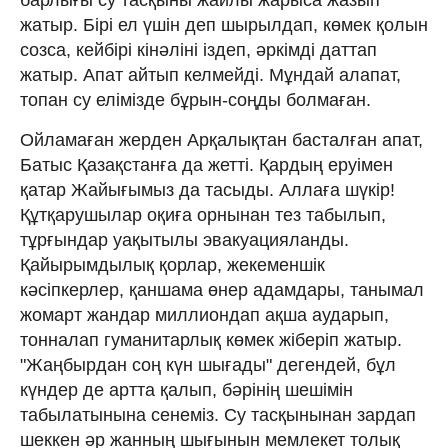
жатыр. Бірі ел үшін деп шырылдап, көмек қолын
созса, кейбірі кінәліні іздеп, әркімді даттап
жатыр. Апат айтып келмейді. Мұндай алапат,
топан су елімізде бұрын-соңды болмаған.
Ойламаған жерден Арқалықтан басталған апат,
Батыс Қазақстанға да жетті. Қардың еруімен
қатар Жайығымыз да тасыды. Аллаға шүкір!
Құтқарушылар оқиға орнынан тез табылып,
тұрғындар уақытылы эвакуацияланды.
Қайырымдылық қорлар, жекеменшік
кәсіпкерлер, қаншама өнер адамдары, танымал
жомарт жандар миллиондап ақша аударып,
тонналап гуманитарлық көмек жіберіп жатыр.
"Жаңбырдан соң күн шығады" дегендей, бұл
күндер де артта қалып, бәрінің шешімін
табылатынына сенеміз. Су тасқынынан зардап
шеккен әр жанның шығынын мемлекет толық