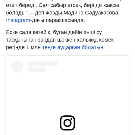
өтеп береді. Сәл сабыр етсек, бәрі де жақсы
болады", – деп жазды Мадина Сәдуақасова
Instagram
-дағы парақшасында.
Еске сала кетейік, бұған дейін әнші су
тасқынынан зардап шеккен халыққа көмек
ретінде 1 млн
теңге аударған болатын.