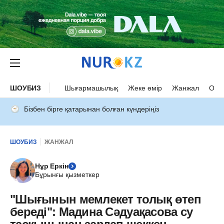
ШОУБИЗ
Шығармашылық
Жеке өмір
Жанжал
Оқыс
Бізбен бірге қатарынан болған күндеріңіз
ШОУБИЗ
ЖАНЖАЛ
Нұр Еркін
Бұрынғы қызметкер
"Шығынын мемлекет толық өтеп
береді": Мадина Сәдуақасова су