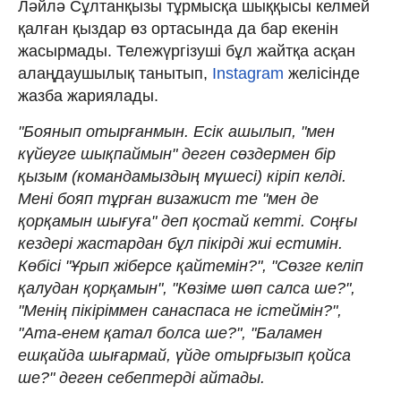
Ләйлә Сұлтанқызы тұрмысқа шыққысы келмей
қалған қыздар өз ортасында да бар екенін
жасырмады. Тележүргізуші бұл жайтқа асқан
алаңдаушылық танытып,
Instagram
желісінде
жазба жариялады.
"Боянып отырғанмын. Есік ашылып, "мен
күйеуге шықпаймын" деген сөздермен бір
қызым (командамыздың мүшесі) кіріп келді.
Мені бояп тұрған визажист те "мен де
қорқамын шығуға" деп қостай кетті. Соңғы
кездері жастардан бұл пікірді жиі естимін.
Көбісі "Ұрып жіберсе қайтемін?", "Сөзге келіп
қалудан қорқамын", "Көзіме шөп салса ше?",
"Менің пікіріммен санаспаса не істеймін?",
"Ата-енем қатал болса ше?", "Баламен
ешқайда шығармай, үйде отырғызып қойса
ше?" деген себептерді айтады.