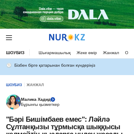
ШОУБИЗ
Шығармашылық
Жеке өмір
Жанжал
Оқыс
Бізбен бірге қатарынан болған күндеріңіз
ШОУБИЗ
ЖАНЖАЛ
Малика Хадид
Бұрынғы қызметкер
"Бәрі Бишімбаев емес": Ләйлә
Сұлтанқызы тұрмысқа шыққысы