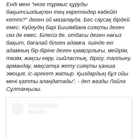
Енді мені "неге тұрмыс құруды
бақытсыздықпен тең көретіндер көбейіп
кетті?" деген ой мазалауда. Бес саусақ бірдей
емес. Күйеудің бәрі Бишімбаев сияқты деген
сөз де емес. Білесіз бе, отбасы деген нағыз
бақыт, бағалай білген адамға. Ішінде екі
адамның бір-біріне деген қамқорлығы, мейірім,
төзім, жақсы көру, сыйластық, бірігу, талпыну,
армандау, мақсатқа жету сияқты қанша
эмоция, іс-әрекет жатыр. Қыздардың бұл ойы
мені қатты алаңдатады", - деп жазды Ләйлә
Сұлтанқызы.