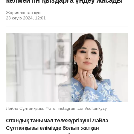
келмейтін қыздарға үндеу жасады
Жарияланған күні:
23 сәуір 2024, 12:01
Ләйлә Сұлтанқызы. Фото: instagram.com/sultankyzy
Отандық танымал тележүргізуші Ләйлә
Сұлтанқызы елімізде болып жатқан