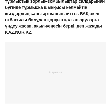
тұрмыстық зорлық-зомбылықтар салдарынан
бүгінде тұрмысқа шыққысы келмейтін
қыздардың саны артқанын айтты. БАҚ өкілі
отбасылы болудан қорқып қалған аруларға
үндеу жасап, ақыл-кеңесін берді, деп жазады
KAZ.NUR.KZ.