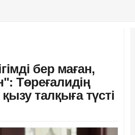
гімді бер маған,
н": Төреғалидің
қызу талқыға түсті