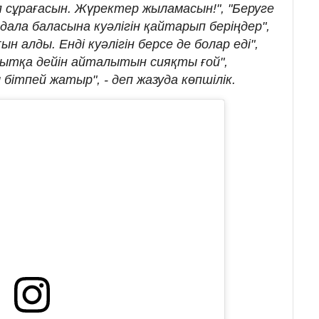
іп сұрағасын. Жүректер жыламасын!", "Беруге
дала баласына куәлігін қайтарып беріңдер",
н алды. Енді куәлігін берсе де болар еді",
қытқа дейін айталытын сияқты ғой",
ы бітпей жатыр", - деп жазуда көпшілік.