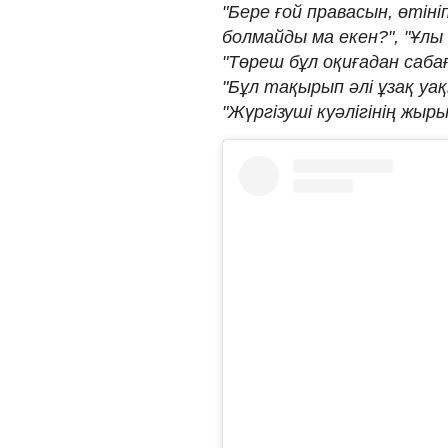
"Бере ғой правасын, өтін
болмайды ма екен?", "Ұлы 
"Төреш бұл оқиғадан сабағы
"Бұл тақырып әлі ұзақ уа
"Жүргізуші куәлігінің жыр