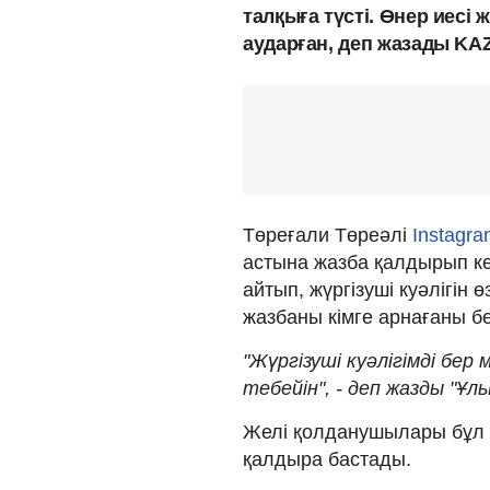
талқыға түсті. Өнер иесі 
аударған, деп жазады KA
Төреғали Төреәлі
Instagr
астына жазба қалдырып кетк
айтып, жүргізуші куәлігін 
жазбаны кімге арнағаны бел
"Жүргізуші куәлігімді бер
тебейін", - деп жазды "Ұл
Желі қолданушылары бұл ж
қалдыра бастады.