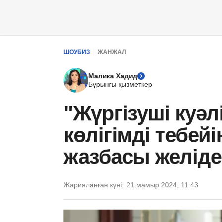
ШОУБИЗ
ЖАНЖАЛ
Малика Хадид
Бұрынғы қызметкер
"Жүргізуші куәлі
көлігімді тебейі
жазбасы желіде 
Жарияланған күні:
21 мамыр 2024, 11:43