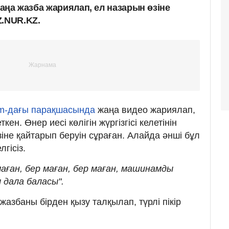
жаңа жазба жариялап, ел назарын өзіне
Z.NUR.KZ.
am-дағы парақшасында
жаңа видео жариялап,
ен. Өнер иесі көлігін жүргізгісі келетінін
өзіне қайтарып беруін сұраған. Алайда әнші бұл
гісіз.
 маған, бер маған, бер маған, машинамды
ы дала баласы".
азбаны бірден қызу талқылап, түрлі пікір