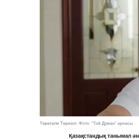
Төреғали Төреәлі. Фото: "Той Думан" арнасы
Қазақстандық танымал әнш