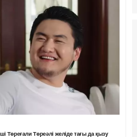
і Төреғали Төреәлі желіде тағы да қызу