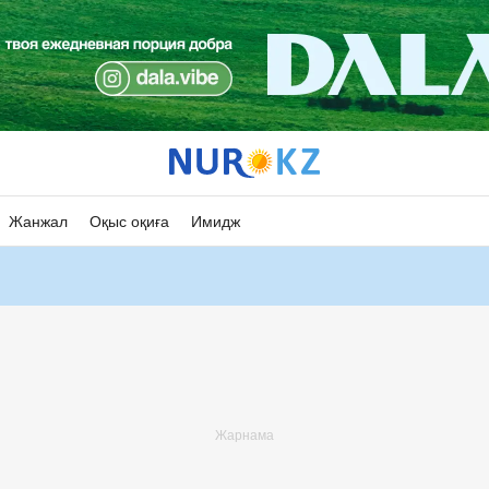
Жанжал
Оқыс оқиға
Имидж